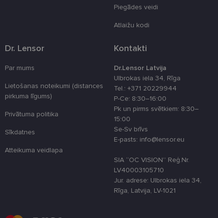
atcerētos
Piegādes veidi
lietotāja
preferences
attiecībā uz
Atlaižu kodi
sīkdatņu
izmantošan
tīmekļa viet
Dr. Lensor
Kontakti
country_ok
www.lensor.eu
1 gads
Par mums
Dr.Lensor Latvija
clientId
www.lensor.eu
1 gads
Šis sīkfails ti
Ulbrokas iela 34, Rīga
izmantots, la
atšķirtu uni
Lietošanas noteikumi (distances
Tel.: +371 20229944
lietotājus,
pirkuma līgums)
P-Ce: 8:30–16:00
piešķirot nej
ģenerētu
Pk un pirms svētkiem: 8:30–
numuru kā
Privātuma politika
15:00
klienta
identifikator
Se-Sv brīvs
Sīkdatnes
To izmanto, 
E-pasts: info@lensor.eu
uzlabotu
lietotāja
Atteikuma veidlapa
pieredzi,
SIA “OC VISION” Reģ.Nr.
optimizējot
tīmekļa viet
LV40003105710
veiktspēju u
Jur. adrese: Ulbrokas iela 34,
funkcionalitā
Rīga, Latvija, LV-1021
shipping_country
www.lensor.eu
1 gads
csrftoken
www.lensor.eu
11 mēneši
Šis sīkfails ir
4 nedēļas
saistīts ar