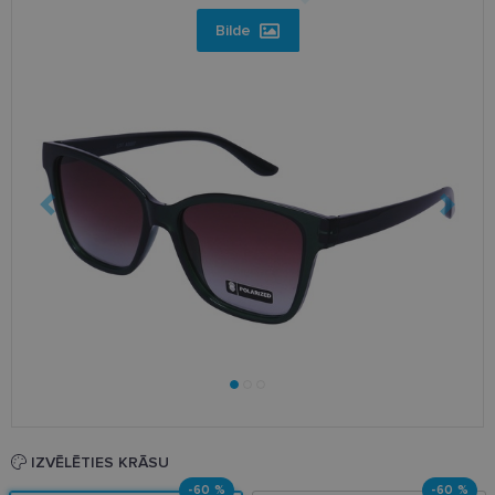
Bilde
IZVĒLĒTIES KRĀSU
-60 %
-60 %