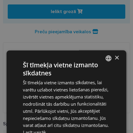
Ielikt grozā
Preču pieejamība veikalos
PIEGĀDE
LATVIJA
×
Šī tīmekļa vietne izmanto
Plānotā piegāde
ceturtdiena 2026. gada 13. augusts
sīkdatnes
LATVIAN
Saņemšana optikas veikalā
bezmaksas
Šī tīmekļa vietne izmanto sīkdatnes, lai
ENGLISH
SmartPosti
2.00 €
varētu uzlabot vietnes lietošanas pieredzi,
Unisend pakomāti
2.50 €
RUSSIAN
izvērtēt vietnes apmeklējuma statistiku,
Omniva
3.00 €
nodrošināt tās darbību un funkcionalitāti
FINNISH
Piegāde uz adresi
7.00 €
utml. Pārlūkojot vietni, Jūs akceptējiet
nepieciešamo sīkdatņu izmantošanu. Jūs
Specifikācija
varat atļaut arī citu sīkdatņu izmantošanu.
Lasīt vairāk