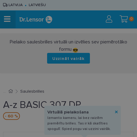
LATVIJA
LATVIEŠU
0
Pielaiko saulesbrilles virtuāli un izvēlies sev piemērotāko
formu
Uzzināt vairāk
Saulesbrilles
A-z BASIC 307 DP
Virtuālā pielaikošana
- 60 %
Izmanto kameru, lai bez raizēm
piemērītu brilles. Tas ir kā skatīties
spogulī. Spied pogu vai uzzini vairāk.