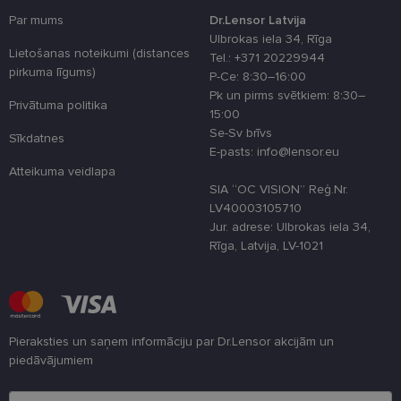
Par mums
Dr.Lensor Latvija
Ulbrokas iela 34, Rīga
Lietošanas noteikumi (distances
Tel.: +371 20229944
pirkuma līgums)
P-Ce: 8:30–16:00
Pk un pirms svētkiem: 8:30–
Privātuma politika
15:00
Se-Sv brīvs
Sīkdatnes
E-pasts: info@lensor.eu
Atteikuma veidlapa
SIA “OC VISION” Reģ.Nr.
LV40003105710
Jur. adrese: Ulbrokas iela 34,
Rīga, Latvija, LV-1021
Pieraksties un saņem informāciju par Dr.Lensor akcijām un
piedāvājumiem
Lūdzu ievadiet e-pasta adresi