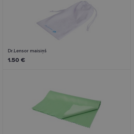
Mārketinga
Funkcionālās
sīkdatnes
sīkdatnes
Neklasificētās
Dr.Lensor maisiņš
1.50 €
Nepieciešamās sīkdatnes
Statistikas sīkdatnes
Mārketinga sīkdatnes
Funkcionālās sīkdatnes
Neklasificētās
Šīs sīkdatnes nepieciešamas, lai Jūs varētu apmeklēt
un pārlūkot tīmekļa vietnes saturu un izmantot tās
piedāvātās iespējas. Šīs sīkdatnes identificē Jūsu
iekārtu, bet neizpauž Jūsu identitāti, kā arī tās nevāc
un neapkopo informāciju. Bez šīm sīkdatnēm
tīmekļa vietne nevarēs pilnvērtīgi darboties,
piemēram, sniegt nepieciešamo informāciju vai