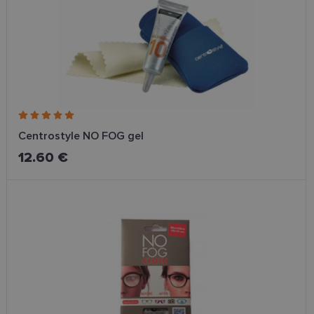
uzlabotu
lietotāja
pieredzi,
optimizējot
tīmekļa viet
veiktspēju u
funkcionalitā
shipping_country
www.lensor.eu
1 gads
csrftoken
www.lensor.eu
11 mēneši
Šis sīkfails ir
4 nedēļas
saistīts ar
Django tīme
izstrādes
Centrostyle NO FOG gel
platformu
Python. Tas 
12.60 €
paredzēts, la
palīdzētu
aizsargāt vie
pret noteikt
veida
programmat
uzbrukumie
tīmekļa
veidlapām.
CookieScriptConsent
11 mēneši
Šo sīkfailu
CookieScript
3 nedēļas
izmanto Coo
www.lensor.eu
Script.com
serviss, lai
atcerētos
apmeklētāju