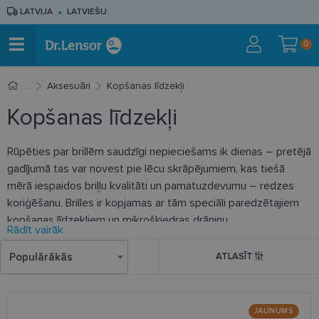
LATVIJA
LATVIEŠU
0
Aksesuāri
Kopšanas līdzekļi
Kopšanas līdzekļi
Rūpēties par brillēm saudzīgi nepieciešams ik dienas – pretējā
gadījumā tas var novest pie lēcu skrāpējumiem, kas tiešā
mērā iespaidos briļļu kvalitāti un pamatuzdevumu – redzes
koriģēšanu. Brilles ir kopjamas ar tām speciāli paredzētajiem
kopšanas līdzekļiem un mikrošķiedras drāniņu.
Rādīt vairāk
Populārākās
ATLASĪT
JAUNUMS