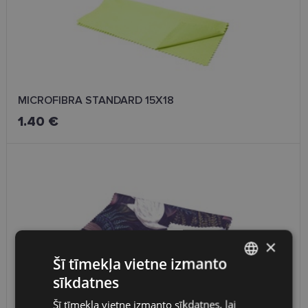
MICROFIBRA STANDARD 15X18
1.40 €
×
Šī tīmekļa vietne izmanto
sīkdatnes
LATVIAN
Šī tīmekļa vietne izmanto sīkdatnes, lai
XINHE BIRDS 15X18cm BLACK
ENGLISH