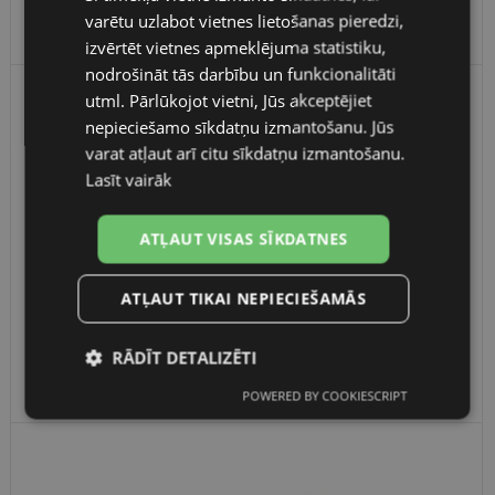
varētu uzlabot vietnes lietošanas pieredzi,
1.50 €
RUSSIAN
izvērtēt vietnes apmeklējuma statistiku,
nodrošināt tās darbību un funkcionalitāti
FINNISH
utml. Pārlūkojot vietni, Jūs akceptējiet
nepieciešamo sīkdatņu izmantošanu. Jūs
varat atļaut arī citu sīkdatņu izmantošanu.
Lasīt vairāk
ATĻAUT VISAS SĪKDATNES
ATĻAUT TIKAI NEPIECIEŠAMĀS
Leader Lens Cleaner 59ml
RĀDĪT DETALIZĒTI
4.50 €
POWERED BY COOKIESCRIPT
Nepieciešamās
Statistikas
sīkdatnes
sīkdatnes