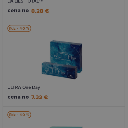
DAILIES TOTAL1®
cena no
8.28 €
līdz - 40 %
ULTRA One Day
cena no
7.32 €
līdz - 40 %