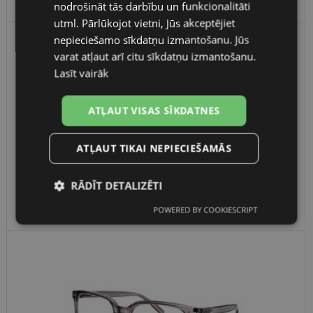
35.00 €
nodrošināt tās darbību un funkcionalitāti
FINNISH
utml. Pārlūkojot vietni, Jūs akceptējiet
nepieciešamo sīkdatņu izmantošanu. Jūs
varat atļaut arī citu sīkdatņu izmantošanu.
Lasīt vairāk
ATĻAUT VISAS SĪKDATNES
ATĻAUT TIKAI NEPIECIEŠAMĀS
RĀDĪT DETALIZĒTI
Cvantusult FR 113 C4 53-22
35.00 €
POWERED BY COOKIESCRIPT
Nepieciešamās
Statistikas
sīkdatnes
sīkdatnes
Mārketinga
Funkcionālās
sīkdatnes
sīkdatnes