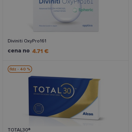
Diviniti OxyPro161
cena no
4.71 €
līdz - 40 %
TOTAL30®