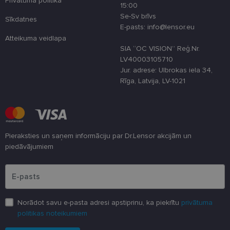
Privātuma politika
15:00
Se-Sv brīvs
Sīkdatnes
E-pasts: info@lensor.eu
Atteikuma veidlapa
SIA “OC VISION” Reģ.Nr.
LV40003105710
Jur. adrese: Ulbrokas iela 34,
Rīga, Latvija, LV-1021
Pieraksties un saņem informāciju par Dr.Lensor akcijām un
piedāvājumiem
Lūdzu ievadiet e-pasta adresi
Norādot savu e-pasta adresi apstiprinu, ka piekrītu
privātuma
politikas noteikumiem