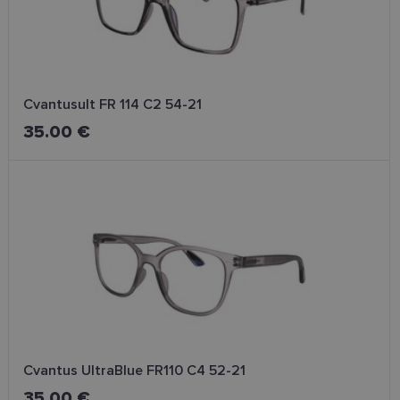
Neklasificētās
Cvantusult FR 114 C2 54-21
35.00 €
Nepieciešamās sīkdatnes
Statistikas sīkdatnes
Mārketinga sīkdatnes
Funkcionālās sīkdatnes
Neklasificētās
Šīs sīkdatnes nepieciešamas, lai Jūs varētu apmeklēt
un pārlūkot tīmekļa vietnes saturu un izmantot tās
piedāvātās iespējas. Šīs sīkdatnes identificē Jūsu
iekārtu, bet neizpauž Jūsu identitāti, kā arī tās nevāc
un neapkopo informāciju. Bez šīm sīkdatnēm
tīmekļa vietne nevarēs pilnvērtīgi darboties,
piemēram, sniegt nepieciešamo informāciju vai
nodrošināt pieprasītos pakalpojumus. Šīs sīkdatnes
tiek glabātas Jūsu iekārtā līdz brīdim, kad sīkdatne
Cvantus UltraBlue FR110 C4 52-21
izpildījusi savu funkciju, bet ne ilgāk kā divus gadus.
Šīs noteikti nepieciešamās sīkdatnes izvietojas
35.00 €