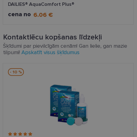
DAILIES® AquaComfort Plus®
cena no
6.06 €
Kontaktlēcu kopšanas līdzekļi
Šķīdumi par pievilcīgām cenām! Gan lielie, gan mazie
tilpumi!
Apskatīt visus šķīdumus
- 10 %