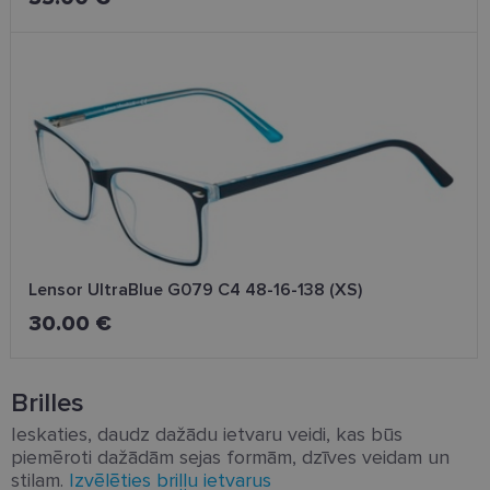
automātiski.
Nodrošinātājs
Derīguma
Nosaukums
Apraksts
/ Joma
termiņš
_tt_enable_cookie
.lensor.eu
2 mēneši
Šis sīkfails ti
4 nedēļas
izmantots, la
atcerētos
lietotāja
preferences
attiecībā uz
sīkdatņu
izmantošan
tīmekļa viet
country_ok
www.lensor.eu
1 gads
clientId
www.lensor.eu
1 gads
Šis sīkfails ti
Lensor UltraBlue G079 C4 48-16-138 (XS)
izmantots, la
atšķirtu uni
30.00 €
lietotājus,
piešķirot nej
ģenerētu
numuru kā
klienta
Brilles
identifikator
To izmanto, 
Ieskaties, daudz dažādu ietvaru veidi, kas būs
uzlabotu
lietotāja
piemēroti dažādām sejas formām, dzīves veidam un
pieredzi,
stilam.
Izvēlēties briļļu ietvarus
optimizējot