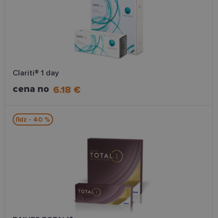
Clariti® 1 day
cena no
6.18 €
līdz - 40 %