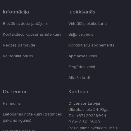
Informācija
Iepirkšanās
Biežāk uzdotie jautājumi
Virtuālā pielaikošana
Kontaktlēcu kopšanas ieteikumi
Briļļu ceļvedis
Redzes pārbaude
Kontaktlēcu abonements
Kā nopirkt brilles
Apmaksas veidi
Piegādes veidi
Atlaižu kodi
Dr. Lensor
Kontakti
Par mums
Dr.Lensor Latvija
Ulbrokas iela 34, Rīga
Lietošanas noteikumi (distances
Tel.: +371 20229944
pirkuma līgums)
P-Ce: 8:30–16:00
Pk un pirms svētkiem: 8:30–