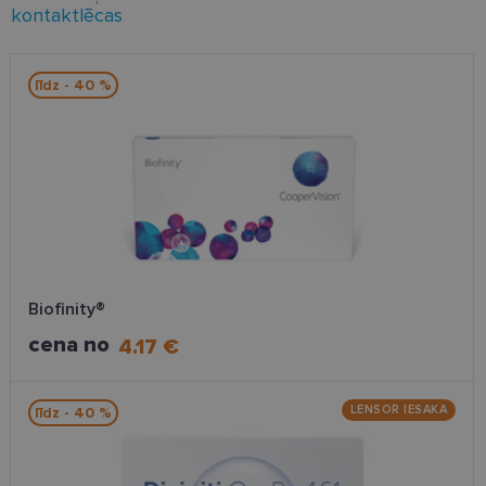
kontaktlēcas
līdz - 40 %
Biofinity®
cena no
4.17 €
LENSOR IESAKA
līdz - 40 %