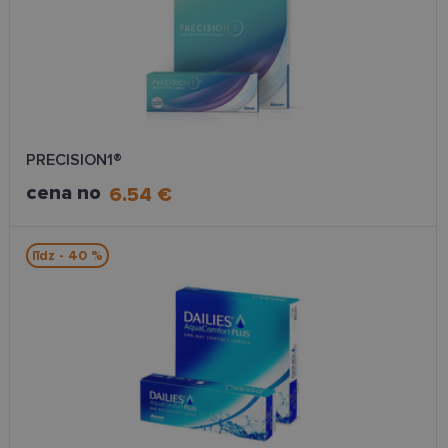
PRECISION1®
cena no
6.54 €
līdz - 40 %