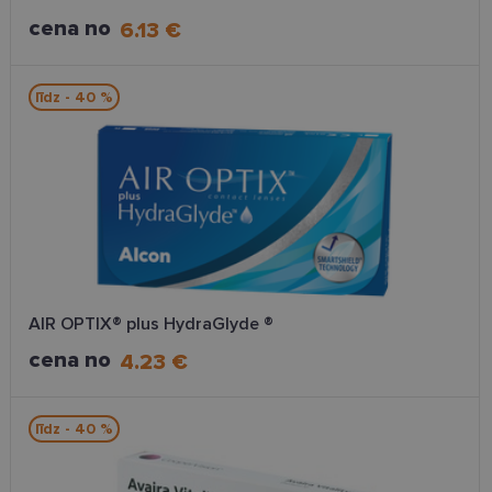
cena no
6.13 €
līdz - 40 %
AIR OPTIX® plus HydraGlyde ®
cena no
4.23 €
līdz - 40 %