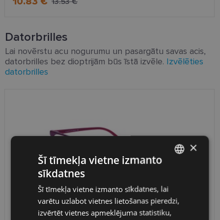
10.83 €
13.53 €
Datorbrilles
Lai novērstu acu nogurumu un pasargātu savas acis,
datorbrilles bez dioptrijām būs īstā izvēle.
Izvēlēties
datorbrilles
×
Šī tīmekļa vietne izmanto
sīkdatnes
LATVIAN
Šī tīmekļa vietne izmanto sīkdatnes, lai
ENGLISH
varētu uzlabot vietnes lietošanas pieredzi,
Cvantus UltraBlue G105 C5 54-16
RUSSIAN
izvērtēt vietnes apmeklējuma statistiku,