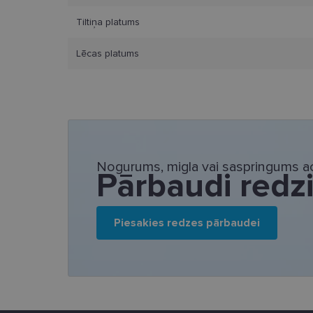
_ga_LQKCL2C28C
Tiltiņa platums
__kla_id
Lēcas platums
_ttp
Nogurums, migla vai saspringums ac
Pārbaudi redz
Piesakies redzes pārbaudei