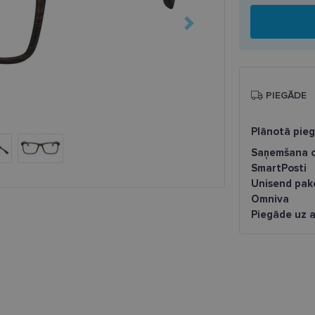
PIEGĀDE
Plānotā pie
Saņemšana o
SmartPosti
Unisend pak
Omniva
Piegāde uz a