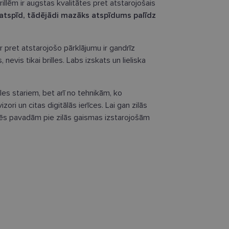
illēm ir augstas kvalitātes pret atstarojošais
eatspīd, tādējādi mazāks atspīdums palīdz
ar pret atstarojošo pārklājumu ir gandrīz
nevis tikai brilles. Labs izskats un lieliska
les stariem, bet arī no tehnikām, ko
zori un citas digitālās ierīces. Lai gan zilās
 mēs pavadām pie zilās gaismas izstarojošām