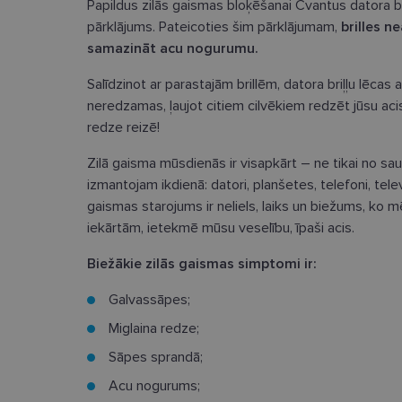
Papildus zilās gaismas bloķēšanai Cvantus datora br
pārklājums. Pateicoties šim pārklājumam,
brilles n
samazināt acu nogurumu.
Salīdzinot ar parastajām brillēm, datora briļļu lēcas 
neredzamas, ļaujot citiem cilvēkiem redzēt jūsu acis, 
redze reizē!
Zilā gaisma mūsdienās ir visapkārt – ne tikai no sau
izmantojam ikdienā: datori, planšetes, telefoni, televi
gaismas starojums ir neliels, laiks un biežums, ko
iekārtām, ietekmē mūsu veselību, īpaši acis.
Biežākie zilās gaismas simptomi ir:
Galvassāpes;
Miglaina redze;
Sāpes sprandā;
Acu nogurums;