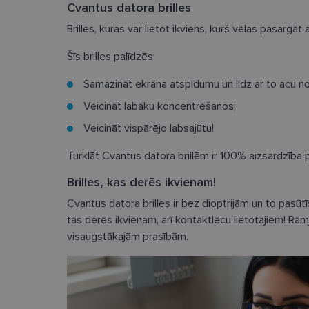
Cvantus datora brilles
Brilles, kuras var lietot ikviens, kurš vēlas pasargāt 
Šīs brilles palīdzēs:
Nepieciešamās sīk
Samazināt ekrāna atspīdumu un līdz ar to acu n
Veicināt labāku koncentrēšanos;
Šīs sīkdatnes nepieci
sīkdatnes identificē 
Veicināt vispārējo labsajūtu!
tīmekļa vietne nevarē
pakalpojumus. Šīs sīkd
gadus. Šīs noteikti n
Turklāt Cvantus datora brillēm ir 100% aizsardzība 
Nosaukums
Brilles, kas derēs ikvienam!
Cvantus datora brilles ir bez dioptrijām un to pasūt
_tt_enable_cookie
tās derēs ikvienam, arī kontaktlēcu lietotājiem! Rāmju 
country_ok
visaugstākajām prasībām.
clientId
shipping_country