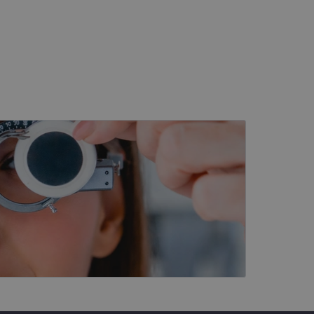
as stāvokli.
t Klaviyo e-pastu
darbību un uzvedību
šanas analīzi. Šī
dzi un optimizētu