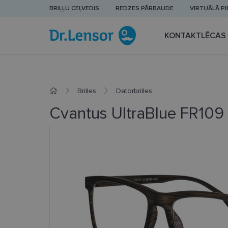
BRIĻĻU CEĻVEDIS
REDZES PĀRBAUDE
VIRTUĀLĀ P
KONTAKTLĒCAS
Brilles
Datorbrilles
Cvantus UltraBlue FR109