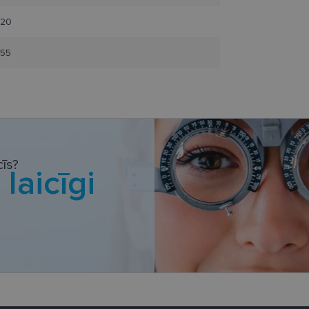
redzējis pirms minētās vietnes apmeklēšanas.
.lensor.eu
1 gads 1
Google Analytics izmanto šo sīkfailu, lai saglabātu sesij
20
mēnesis
1 gads 1
Izseko, kad kāds noklikšķina uz jūsu vietnes, izmantojo
Klaviyo Inc.
55
mēnesis
www.lensor.eu
.tiktok.com
2 mēneši
Šis sīkfails tiek izmantots, lai izsekotu lietotāja mijie
4 nedēļas
tīmekļa vietnē, lai veiktu vietnes veiktspēju un izmanto
informācija tiek izmantota, lai uzlabotu lietotāja piere
tīmekļa vietnes funkcionalitāti.
īs?
i
laicīgi