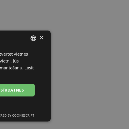
×
zvērtēt vietnes
LATVIAN
ietni, Jūs
ENGLISH
izmantošanu.
Lasīt
RUSSIAN
FINNISH
 SĪKDATNES
RED BY COOKIESCRIPT
Neklasificētās