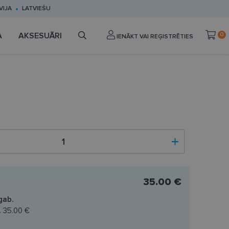
VIJA
LATVIEŠU
A
AKSESUĀRI
0
IENĀKT VAI REĢISTRĒTIES
35.00 €
gab.
.
35.00 €