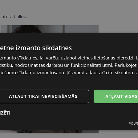
atora brilles.
vietne izmanto sīkdatnes
izmanto sīkdatnes, lai varētu uzlabot vietnes lietošanas pieredzi, i
stiku, nodrošināt tās darbību un funkcionalitāti utml. Pārlūkojot v
ciešamo sīkdatņu izmantošanu. Jūs varat atļaut arī citu sīkdatņu 
ATĻAUT TIKAI NEPIECIEŠAMĀS
ATĻAUT VISAS
IZĒTI
POWE
s
Statistikas
Mārketinga
Funkcionālās
sīkdatnes
sīkdatnes
sīkdatnes