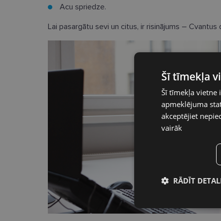
Acu spriedze.
Lai pasargātu sevi un citus, ir risinājums – Cvantus d
Šī tīmekļa 
Šī tīmekļa vietne 
apmeklējuma stati
akceptējiet nepie
vairāk
RĀDĪT DETAL
Nepieciešamā
sīkdatnes