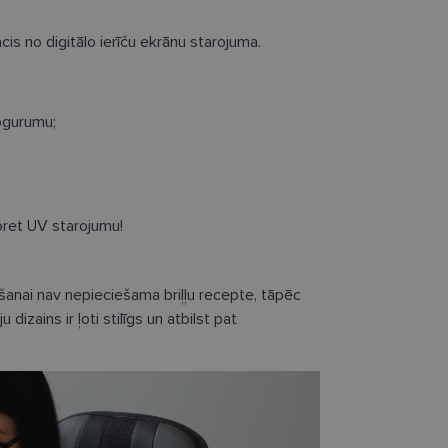
acis no digitālo ierīču ekrānu starojuma.
datnes
Statistikas sīkdatnes
Mārketinga sīkdatnes
Funkcionālās sīkdatne
ogurumu;
ešamas, lai Jūs varētu apmeklēt un pārlūkot tīmekļa vietnes saturu un izmantot tās piedā
Jūsu iekārtu, bet neizpauž Jūsu identitāti, kā arī tās nevāc un neapkopo informāciju. Be
s pilnvērtīgi darboties, piemēram, sniegt nepieciešamo informāciju vai nodrošināt piep
atnes tiek glabātas Jūsu iekārtā līdz brīdim, kad sīkdatne izpildījusi savu funkciju, bet 
epieciešamās sīkdatnes izvietojas automātiski.
pret UV starojumu!
Nodrošinātājs
Derīguma
Apraksts
/ Joma
termiņš
īšanai nav nepieciešama briļļu recepte, tāpēc
.lensor.eu
2 mēneši
Šis sīkfails tiek izmantots, lai atcerētos lietotāja pr
4 nedēļas
sīkdatņu izmantošanu tīmekļa vietnē.
dizains ir ļoti stilīgs un atbilst pat
www.lensor.eu
1 gads
www.lensor.eu
1 gads
Šis sīkfails tiek izmantots, lai atšķirtu unikālos lieto
nejauši ģenerētu numuru kā klienta identifikatoru. 
uzlabotu lietotāja pieredzi, optimizējot tīmekļa vie
funkcionalitāti.
www.lensor.eu
1 gads