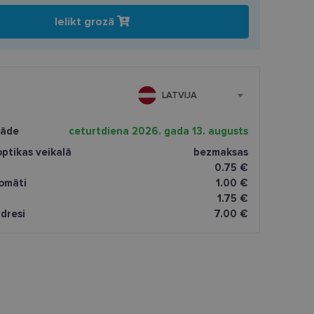
Ielikt grozā
LATVIJA
gāde
ceturtdiena 2026. gada 13. augusts
ptikas veikalā
bezmaksas
0.75 €
omāti
1.00 €
1.75 €
dresi
7.00 €