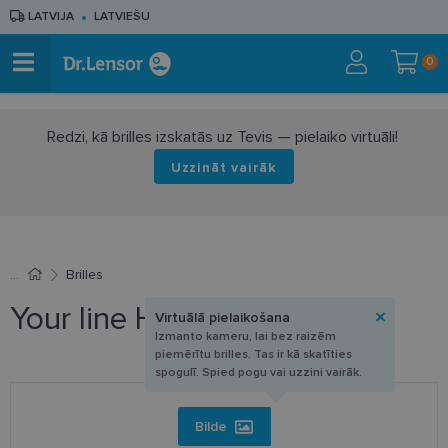
LATVIJA
LATVIEŠU
0
Redzi, kā brilles izskatās uz Tevis — pielaiko virtuāli!
Uzzināt vairāk
Brilles
Your line HG 322 C3 54-16
Virtuālā pielaikošana
Izmanto kameru, lai bez raizēm
piemērītu brilles. Tas ir kā skatīties
spogulī. Spied pogu vai uzzini vairāk.
Bilde