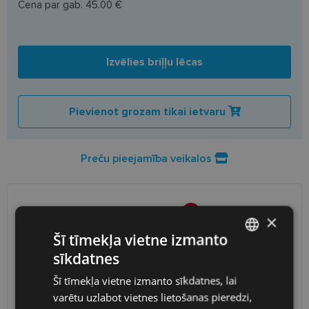
Cena par gab.
45.00 €
Izvēlies briļļu lēcas
Pievienot grozam tikai ietvaru
Preču pieejamība veikalos
PIEGĀDE
LATVIJA
×
Šī tīmekļa vietne izmanto
Plānotā piegāde
piektdiena 2026. gada 14. augusts
sīkdatnes
LATVIAN
Saņemšana optikas veikalā
bezmaksas
Šī tīmekļa vietne izmanto sīkdatnes, lai
SmartPosti
0.75 €
ENGLISH
varētu uzlabot vietnes lietošanas pieredzi,
Unisend pakomāti
1.00 €
RUSSIAN