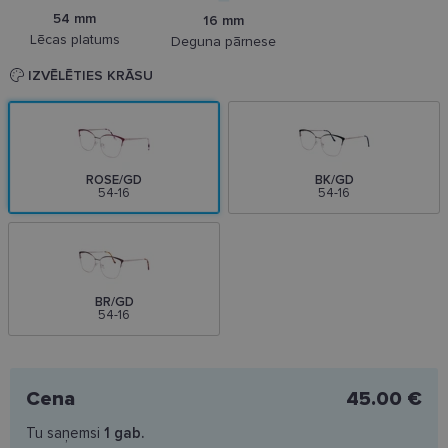
54 mm
16 mm
Lēcas platums
Deguna pārnese
IZVĒLĒTIES KRĀSU
ROSE/GD
BK/GD
54-16
54-16
BR/GD
54-16
Cena
45.00 €
Tu saņemsi
1
gab.