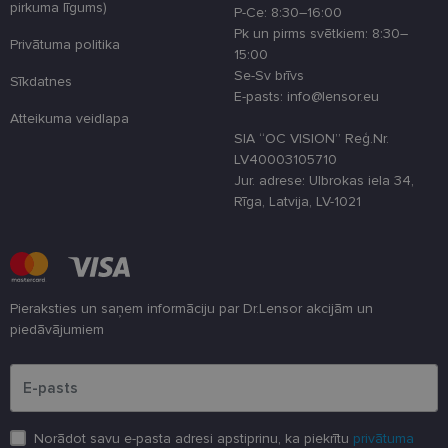
pirkuma līgums)
optimizējot
P-Ce: 8:30–16:00
tīmekļa viet
Pk un pirms svētkiem: 8:30–
veiktspēju u
Privātuma politika
funkcionalitā
15:00
Se-Sv brīvs
Sīkdatnes
shipping_country
www.lensor.eu
1 gads
E-pasts: info@lensor.eu
csrftoken
www.lensor.eu
11 mēneši
Šis sīkfails ir
Atteikuma veidlapa
4 nedēļas
saistīts ar
SIA “OC VISION” Reģ.Nr.
Django tīme
izstrādes
LV40003105710
platformu
Jur. adrese: Ulbrokas iela 34,
Python. Tas 
paredzēts, la
Rīga, Latvija, LV-1021
palīdzētu
aizsargāt vie
pret noteikt
veida
programmat
uzbrukumie
tīmekļa
veidlapām.
Pieraksties un saņem informāciju par Dr.Lensor akcijām un
piedāvājumiem
CookieScriptConsent
11 mēneši
Šo sīkfailu
CookieScript
3 nedēļas
izmanto Coo
www.lensor.eu
Lūdzu ievadiet e-pasta adresi
Script.com
serviss, lai
atcerētos
apmeklētāju
sīkfailu
piekrišanas
Norādot savu e-pasta adresi apstiprinu, ka piekrītu
privātuma
preferences.