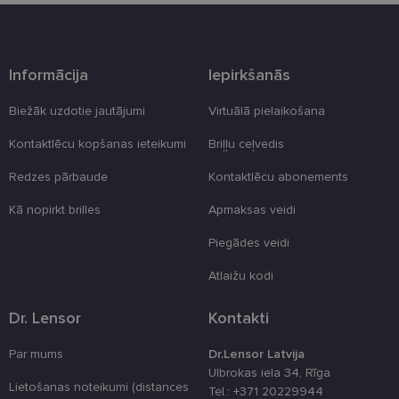
Šīs noteikti nepieciešamās sīkdatnes izvietojas
automātiski.
Nodrošinātājs
Derīguma
Nosaukums
Apraksts
/ Joma
termiņš
Informācija
Iepirkšanās
_tt_enable_cookie
.lensor.eu
2 mēneši
Šis sīkfails ti
4 nedēļas
izmantots, la
Biežāk uzdotie jautājumi
Virtuālā pielaikošana
atcerētos
lietotāja
Kontaktlēcu kopšanas ieteikumi
Briļļu ceļvedis
preferences
attiecībā uz
sīkdatņu
Redzes pārbaude
Kontaktlēcu abonements
izmantošan
tīmekļa viet
Kā nopirkt brilles
Apmaksas veidi
country_ok
www.lensor.eu
1 gads
Piegādes veidi
clientId
www.lensor.eu
1 gads
Šis sīkfails ti
izmantots, la
atšķirtu uni
Atlaižu kodi
lietotājus,
piešķirot nej
ģenerētu
Dr. Lensor
Kontakti
numuru kā
klienta
identifikator
Par mums
Dr.Lensor Latvija
To izmanto, 
uzlabotu
Ulbrokas iela 34, Rīga
lietotāja
Lietošanas noteikumi (distances
Tel.: +371 20229944
pieredzi,