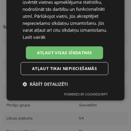
izvērtēt vietnes apmeklējuma statistiku,
Omniva
1.75 €
Piegāde uz adresi
7.00 €
nodrošināt tās darbību un funkcionalitāti
FINNISH
utml. Pārlūkojot vietni, Jūs akceptējiet
nepieciešamo sīkdatņu izmantošanu. Jūs
Specifikācija
varat atļaut arī citu sīkdatņu izmantošanu.
Lasīt vairāk
Zīmols
YOUR LINE
ATĻAUT VISAS SĪKDATNES
Izmērs
54-16
Izmērs
M
ATĻAUT TIKAI NEPIECIEŠAMĀS
Krāsa
rose/gd
RĀDĪT DETALIZĒTI
Materiāls
Metāls
POWERED BY COOKIESCRIPT
Nepieciešamās
Statistikas
sīkdatnes
sīkdatnes
Pircēju grupa
Sievietēm
Lēcas platums
54
Mārketinga
Funkcionālās
sīkdatnes
sīkdatnes