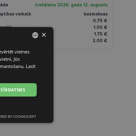
gāde
trešdiena 2026. gada 12. augusts
ptikas veikalā
bezmaksas
0.75 €
omāti
1.00 €
×
1.75 €
dresi
2.00 €
zvērtēt vietnes
LATVIAN
ietni, Jūs
ENGLISH
izmantošanu.
Lasīt
RUSSIAN
FINNISH
 SĪKDATNES
RED BY COOKIESCRIPT
Neklasificētās