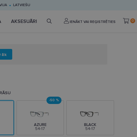
VIJA
LATVIEŠU
A
AKSESUĀRI
0
IENĀKT VAI REĢISTRĒTIES
rāk
KRĀSU
-50 %
AZURE
BLACK
54-17
54-17