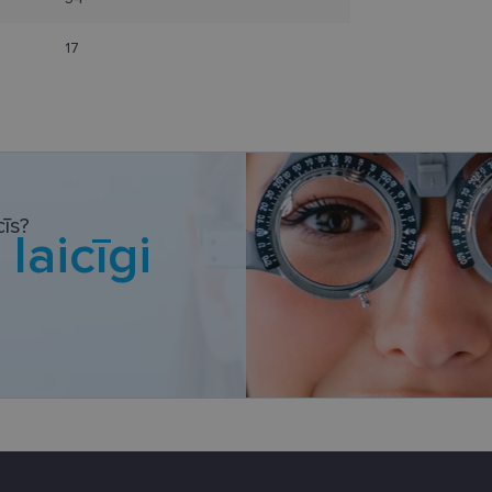
17
datnes
Statistikas sīkdatnes
Mārketinga sīkdatnes
Funkcionālās sīkdatne
ešamas, lai Jūs varētu apmeklēt un pārlūkot tīmekļa vietnes saturu un izmantot tās piedā
Jūsu iekārtu, bet neizpauž Jūsu identitāti, kā arī tās nevāc un neapkopo informāciju. Be
s pilnvērtīgi darboties, piemēram, sniegt nepieciešamo informāciju vai nodrošināt piep
atnes tiek glabātas Jūsu iekārtā līdz brīdim, kad sīkdatne izpildījusi savu funkciju, bet 
īs?
epieciešamās sīkdatnes izvietojas automātiski.
i
laicīgi
Nodrošinātājs
Derīguma
Apraksts
/ Joma
termiņš
.lensor.eu
2 mēneši
Šis sīkfails tiek izmantots, lai atcerētos lietotāja pr
4 nedēļas
sīkdatņu izmantošanu tīmekļa vietnē.
www.lensor.eu
1 gads
www.lensor.eu
1 gads
Šis sīkfails tiek izmantots, lai atšķirtu unikālos lieto
nejauši ģenerētu numuru kā klienta identifikatoru. 
uzlabotu lietotāja pieredzi, optimizējot tīmekļa vie
funkcionalitāti.
www.lensor.eu
1 gads