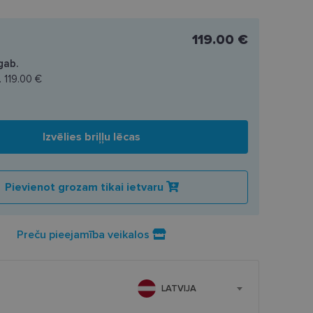
119.00 €
gab.
.
119.00 €
Izvēlies briļļu lēcas
Pievienot grozam tikai ietvaru
Preču pieejamība veikalos
LATVIJA