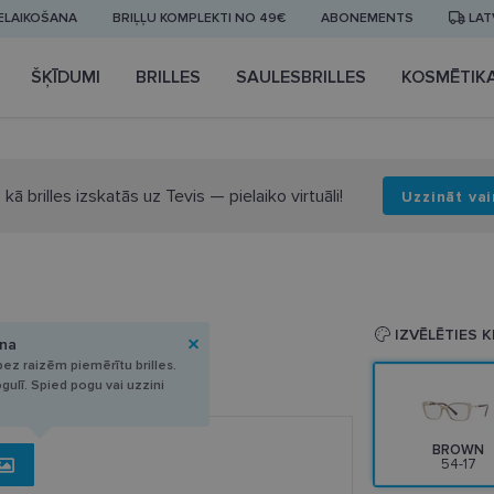
IELAIKOŠANA
BRIĻĻU KOMPLEKTI NO 49€
ABONEMENTS
LAT
ŠĶĪDUMI
BRILLES
SAULESBRILLES
KOSMĒTIK
 kā brilles izskatās uz Tevis — pielaiko virtuāli!
Uzzināt vai
4-17
IZVĒLĒTIES 
ana
ez raizēm piemērītu brilles.
ogulī. Spied pogu vai uzzini
BROWN
54-17