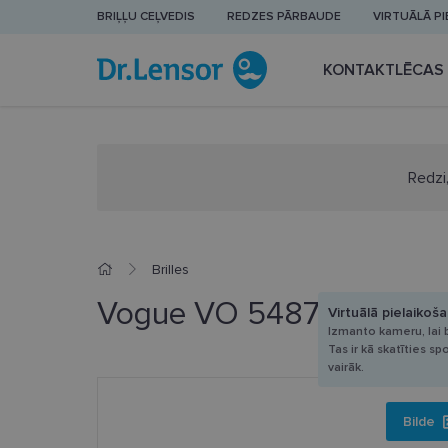
BRIĻĻU CEĻVEDIS
REDZES PĀRBAUDE
VIRTUĀLĀ P
KONTAKTLĒCAS
Redzi,
Brilles
Vogue VO 5487B 2990 5
Virtuālā pielaikoš
Izmanto kameru, lai b
Tas ir kā skatīties sp
vairāk.
Bilde