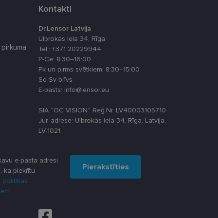
latformu Python. Tas
Kontakti
ikta veida
Dr.Lensor Latvija
atcerētos apmeklētāju
, lai Cookie-
Ulbrokas iela 34, Rīga
 pirkuma
Tel.: +371 20229944
P-Ce: 8:30–16:00
Pk un pirms svētkiem: 8:30–15:00
Se-Sv brīvs
Apraksts
E-pasts: info@lensor.eu
SIA “OC VISION” Reģ.Nr. LV40003105710
Jur. adrese: Ulbrokas iela 34, Rīga, Latvija,
u par to, kā
LV-1021
lietotājs varētu būt
lytics - tas ir
ma atjauninājums.
oteiktu, vai vietnes
s, kā klienta
avu e-pasta adresi
iekļauts katrā vietnes
Pierakstīties
āju, sesiju un
, ka piekrītu
 piemēram, reāllaika
 politikas
darbību un uzvedību
iem
šanas analīzi. Šī
dzi un optimizētu
u par to, kā
lietotājs varētu būt