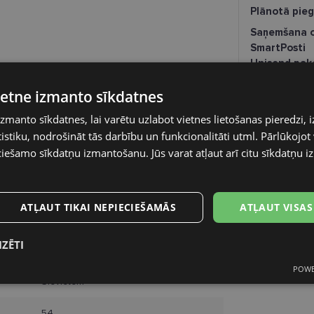
Plānotā pie
Saņemšana o
SmartPosti
Unisend pak
Omniva
vietne izmanto sīkdatnes
Piegāde uz a
izmanto sīkdatnes, lai varētu uzlabot vietnes lietošanas pieredzi, i
VOGUE
stiku, nodrošināt tās darbību un funkcionalitāti utml. Pārlūkojot v
ciešamo sīkdatņu izmantošanu. Jūs varat atļaut arī citu sīkdatņu 
54-17
M
ATĻAUT TIKAI NEPIECIEŠAMĀS
ATĻAUT VISAS
brown
IZĒTI
Plastmasa
POWE
s
Statistikas
Mārketinga
Funkcionālās
Sievietēm
sīkdatnes
sīkdatnes
sīkdatnes
54