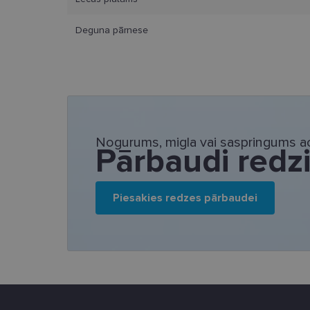
Deguna pārnese
Nepieciešamās sīk
Šīs sīkdatnes nepieci
sīkdatnes identificē 
tīmekļa vietne nevarē
pakalpojumus. Šīs sīkd
Nogurums, migla vai saspringums ac
gadus. Šīs noteikti n
Pārbaudi redz
Nosaukums
_tt_enable_cookie
Piesakies redzes pārbaudei
country_ok
clientId
shipping_country