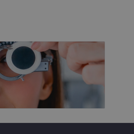
s
Neklasificētās
vātās iespējas. Šīs
z šīm sīkdatnēm
rasītos
ne ilgāk kā divus
eferences attiecībā uz
tājus, piešķirot
To izmanto, lai
tnes veiktspēju un