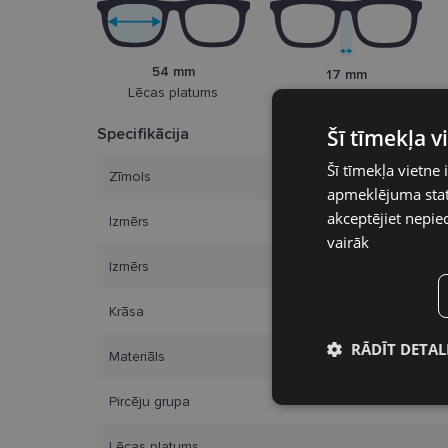
54 mm
17 mm
Lēcas platums
Deguna pārnese
Specifikācija
Šī tīmekļa 
Šī tīmekļa vietne 
Zīmols
apmeklējuma stati
akceptējiet nepie
Izmērs
vairāk
Izmērs
Krāsa
RĀDĪT DETAL
Materiāls
Nepieciešamā
Pircēju grupa
sīkdatnes
Lēcas platums