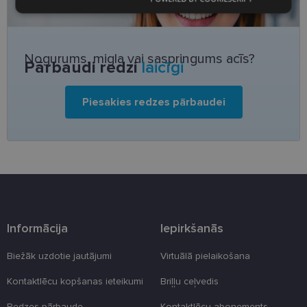
Nepieciešamās
Statistikas
sīkdatnes
sīkdatnes
Nogurums, migla vai saspringums acīs?
Pārbaudi redzi
laicīgi
Mārketinga
Funkcionālās
sīkdatnes
sīkdatnes
Piesakies redzes pārbaudei
Neklasificētās
Informācija
Iepirkšanās
Nepieciešamās sīkdatnes
Statistikas sīkdatnes
Mārketinga sīkdatnes
Funkcionālās sīkdatnes
Biežāk uzdotie jautājumi
Virtuālā pielaikošana
Neklasificētās
Kontaktlēcu kopšanas ieteikumi
Briļļu ceļvedis
Šīs sīkdatnes nepieciešamas, lai Jūs varētu apmeklēt
un pārlūkot tīmekļa vietnes saturu un izmantot tās
Redzes pārbaude
Kontaktlēcu abonements