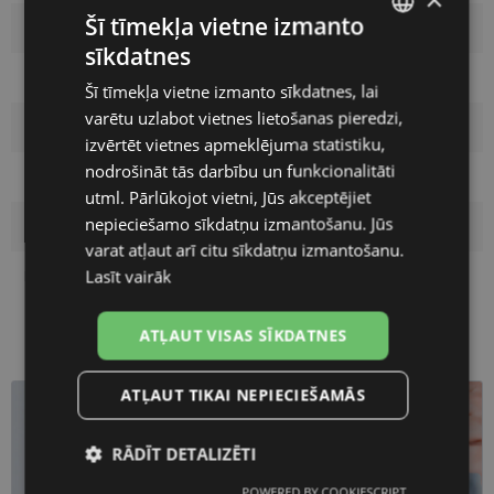
Šī tīmekļa vietne izmanto
Izmērs
L
sīkdatnes
LATVIAN
Krāsa
blk/tort
Šī tīmekļa vietne izmanto sīkdatnes, lai
ENGLISH
varētu uzlabot vietnes lietošanas pieredzi,
Materiāls
Plastmasa
RUSSIAN
izvērtēt vietnes apmeklējuma statistiku,
nodrošināt tās darbību un funkcionalitāti
FINNISH
Pircēju grupa
Vīriešiem
utml. Pārlūkojot vietni, Jūs akceptējiet
nepieciešamo sīkdatņu izmantošanu. Jūs
Lēcas platums
54
varat atļaut arī citu sīkdatņu izmantošanu.
Lasīt vairāk
Deguna pārnese
19
ATĻAUT VISAS SĪKDATNES
ATĻAUT TIKAI NEPIECIEŠAMĀS
RĀDĪT DETALIZĒTI
POWERED BY COOKIESCRIPT