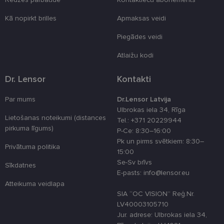
piedāvātās iespējas. Šīs sīkdatnes identificē Jūsu
iekārtu, bet neizpauž Jūsu identitāti, kā arī tās nevāc
Kā nopirkt brilles
Apmaksas veidi
un neapkopo informāciju. Bez šīm sīkdatnēm
tīmekļa vietne nevarēs pilnvērtīgi darboties,
Piegādes veidi
piemēram, sniegt nepieciešamo informāciju vai
nodrošināt pieprasītos pakalpojumus. Šīs sīkdatnes
tiek glabātas Jūsu iekārtā līdz brīdim, kad sīkdatne
Atlaižu kodi
izpildījusi savu funkciju, bet ne ilgāk kā divus gadus.
Šīs noteikti nepieciešamās sīkdatnes izvietojas
Dr. Lensor
Kontakti
automātiski.
Nodrošinātājs
Derīguma
Nosaukums
Apraksts
Par mums
Dr.Lensor Latvija
/ Joma
termiņš
Ulbrokas iela 34, Rīga
_tt_enable_cookie
.lensor.eu
2 mēneši
Šis sīkfails ti
Lietošanas noteikumi (distances
Tel.: +371 20229944
4 nedēļas
izmantots, la
pirkuma līgums)
atcerētos
P-Ce: 8:30–16:00
lietotāja
Pk un pirms svētkiem: 8:30–
preferences
Privātuma politika
attiecībā uz
15:00
sīkdatņu
Se-Sv brīvs
izmantošan
Sīkdatnes
tīmekļa viet
E-pasts: info@lensor.eu
Atteikuma veidlapa
country_ok
www.lensor.eu
1 gads
SIA “OC VISION” Reģ.Nr.
clientId
www.lensor.eu
1 gads
Šis sīkfails ti
LV40003105710
izmantots, la
Jur. adrese: Ulbrokas iela 34,
atšķirtu uni
lietotājus,