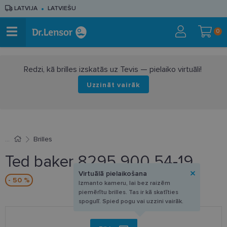
LATVIJA
LATVIEŠU
0
Redzi, kā brilles izskatās uz Tevis — pielaiko virtuāli!
Uzzināt vairāk
Brilles
Ted baker 8295 900 54-19
Virtuālā pielaikošana
- 50 %
Izmanto kameru, lai bez raizēm
piemērītu brilles. Tas ir kā skatīties
spogulī. Spied pogu vai uzzini vairāk.