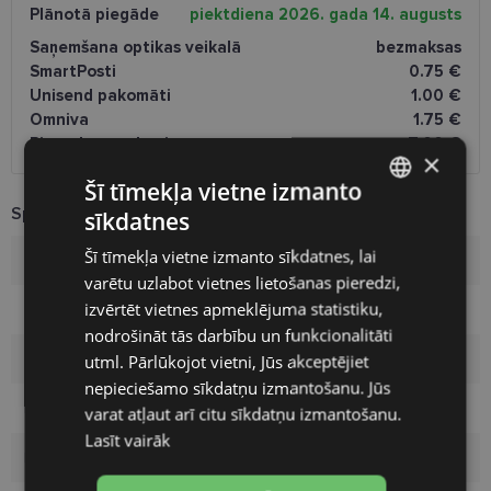
Plānotā piegāde
piektdiena 2026. gada 14. augusts
Saņemšana optikas veikalā
bezmaksas
SmartPosti
0.75 €
Unisend pakomāti
1.00 €
Omniva
1.75 €
Piegāde uz adresi
7.00 €
×
Šī tīmekļa vietne izmanto
Specifikācija
sīkdatnes
LATVIAN
Šī tīmekļa vietne izmanto sīkdatnes, lai
Zīmols
TED BAKER
ENGLISH
varētu uzlabot vietnes lietošanas pieredzi,
RUSSIAN
izvērtēt vietnes apmeklējuma statistiku,
Ietvara izmērs
58-18
nodrošināt tās darbību un funkcionalitāti
FINNISH
Izmērs
XL
utml. Pārlūkojot vietni, Jūs akceptējiet
nepieciešamo sīkdatņu izmantošanu. Jūs
Ietvara krāsa
khaki/gr
varat atļaut arī citu sīkdatņu izmantošanu.
Lasīt vairāk
Ietvara materiāls
Plastmasa