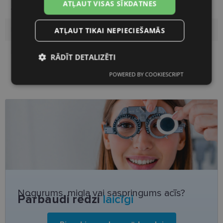
ATĻAUT VISAS SĪKDATNES
Auditorija
Vīriešiem
Lēcas platums, mm
58
ATĻAUT TIKAI NEPIECIEŠAMĀS
Deguna pārnese, mm
18
RĀDĪT DETALIZĒTI
POWERED BY COOKIESCRIPT
Nepieciešamās
Statistikas
sīkdatnes
sīkdatnes
Mārketinga
Funkcionālās
sīkdatnes
sīkdatnes
Neklasificētās
Nogurums, migla vai saspringums acīs?
Pārbaudi redzi
laicīgi