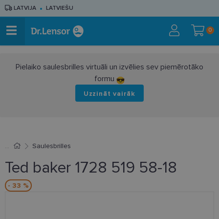
LATVIJA
LATVIEŠU
0
Pielaiko saulesbrilles virtuāli un izvēlies sev piemērotāko
formu
Uzzināt vairāk
Saulesbrilles
Ted baker 1728 519 58-18
- 33 %