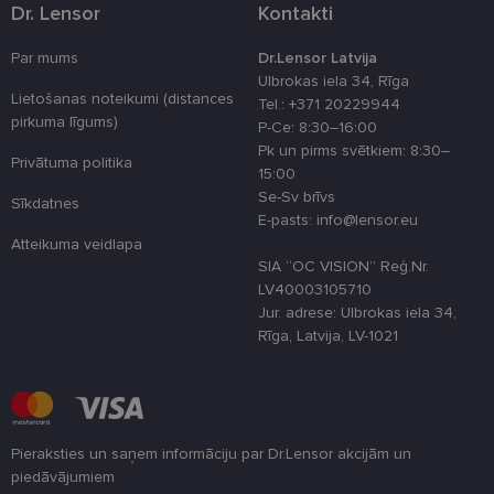
attiecībā uz
Dr. Lensor
Kontakti
sīkdatņu
izmantošan
tīmekļa viet
Par mums
Dr.Lensor Latvija
Ulbrokas iela 34, Rīga
country_ok
www.lensor.eu
1 gads
Lietošanas noteikumi (distances
Tel.: +371 20229944
clientId
www.lensor.eu
1 gads
Šis sīkfails ti
pirkuma līgums)
P-Ce: 8:30–16:00
izmantots, la
atšķirtu uni
Pk un pirms svētkiem: 8:30–
lietotājus,
Privātuma politika
15:00
piešķirot nej
ģenerētu
Se-Sv brīvs
Sīkdatnes
numuru kā
E-pasts: info@lensor.eu
klienta
identifikator
Atteikuma veidlapa
To izmanto, 
SIA “OC VISION” Reģ.Nr.
uzlabotu
lietotāja
LV40003105710
pieredzi,
Jur. adrese: Ulbrokas iela 34,
optimizējot
tīmekļa viet
Rīga, Latvija, LV-1021
veiktspēju u
funkcionalitā
shipping_country
www.lensor.eu
1 gads
csrftoken
www.lensor.eu
11 mēneši
Šis sīkfails ir
4 nedēļas
saistīts ar
Pieraksties un saņem informāciju par Dr.Lensor akcijām un
Django tīme
izstrādes
piedāvājumiem
platformu