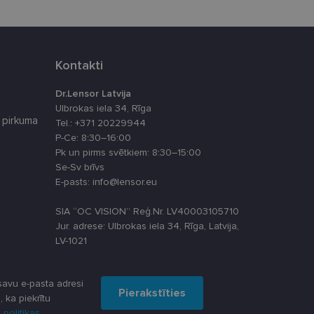
latformu Python. Tas
ikta veida
Kontakti
atcerētos apmeklētāju
, lai Cookie-
Dr.Lensor Latvija
Ulbrokas iela 34, Rīga
 pirkuma
Tel.: +371 20229944
P-Ce: 8:30–16:00
Apraksts
Pk un pirms svētkiem: 8:30–15:00
Se-Sv brīvs
E-pasts: info@lensor.eu
u par to, kā
SIA “OC VISION” Reģ.Nr. LV40003105710
lietotājs varētu būt
Jur. adrese: Ulbrokas iela 34, Rīga, Latvija,
lytics - tas ir
ma atjauninājums.
LV-1021
oteiktu, vai vietnes
s, kā klienta
iekļauts katrā vietnes
āju, sesiju un
 piemēram, reāllaika
avu e-pasta adresi
Pierakstīties
darbību un uzvedību
, ka piekrītu
šanas analīzi. Šī
 politikas