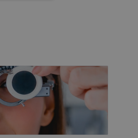
s
Neklasificētās
vātās iespējas. Šīs
z šīm sīkdatnēm
rasītos
ne ilgāk kā divus
eferences attiecībā uz
tājus, piešķirot
To izmanto, lai
tnes veiktspēju un