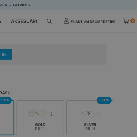
VIJA
LATVIEŠU
A
AKSESUĀRI
0
IENĀKT VAI REĢISTRĒTIES
rāk
KRĀSU
-33 %
-33 %
GOLD
SILVER
58-14
58-14