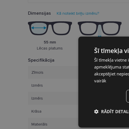
Dimensijas
Kā noteikt briļļu izmēru?
55 mm
14 mm
Lēcas platums
Šī tīmekļa 
Deguna pārnese
Šī tīmekļa vietne 
Specifikācija
apmeklējuma stati
Zīmols
akceptējiet nepie
vairāk
Izmērs
Izmērs
RĀDĪT DETAL
Krāsa
Nepieciešamā
Materiāls
sīkdatnes