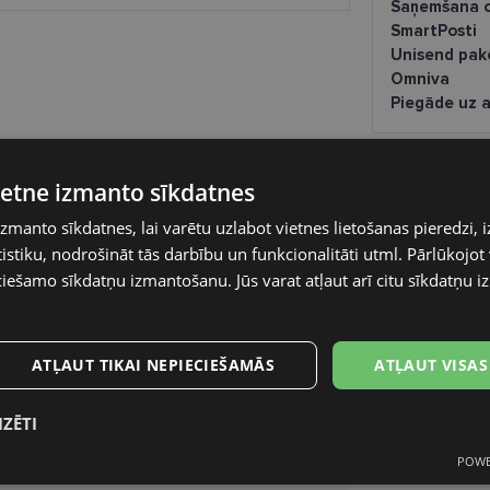
Saņemšana o
SmartPosti
Unisend pak
Omniva
Piegāde uz a
vietne izmanto sīkdatnes
izmanto sīkdatnes, lai varētu uzlabot vietnes lietošanas pieredzi, i
stiku, nodrošināt tās darbību un funkcionalitāti utml. Pārlūkojot v
RAY-BAN
ciešamo sīkdatņu izmantošanu. Jūs varat atļaut arī citu sīkdatņu 
55-14
ATĻAUT TIKAI NEPIECIEŠAMĀS
ATĻAUT VISAS
S
IZĒTI
gold
POWE
s
Statistikas
Mārketinga
Funkcionālās
Metāls
sīkdatnes
sīkdatnes
sīkdatnes