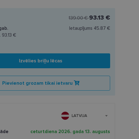
93.13 €
139.00 €
gab.
Ietaupījums
45.87 €
.
93.13 €
Izvēlies briļļu lēcas
Pievienot grozam tikai ietvaru
LATVIJA
gāde
ceturtdiena 2026. gada 13. augusts