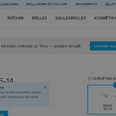
IELAIKOŠANA
BRIĻĻU KOMPLEKTI NO 49€
ABONEMENTS
LAT
ŠĶĪDUMI
BRILLES
SAULESBRILLES
KOSMĒTIK
 kā brilles izskatās uz Tevis — pielaiko virtuāli!
Uzzināt vai
5-14
IZVĒLĒTIES 
ana
ez raizēm piemērītu brilles.
ogulī. Spied pogu vai uzzini
GOLD
55-14