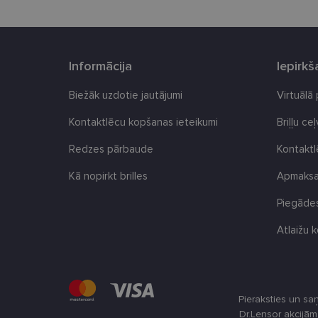
shipping_country
csrftoken
Informācija
Iepirk
CookieScriptConse
Biežāk uzdotie jautājumi
Virtuālā
Kontaktlēcu kopšanas ieteikumi
Briļļu ce
Nosaukums
Redzes pārbaude
Kontakt
ttcsid
Kā nopirkt brilles
Apmaksas
Nodr
Nosaukums
ttcsid_CQBQGP3C7
Jom
Piegādes
Nosaukums
_gcl_au
Goog
.len
Atlaižu k
_ga
test_cookie
Goog
.dou
_fbp
Met
Inc.
Pieraksties un sa
_ttp
.len
Dr.Lensor akcijā