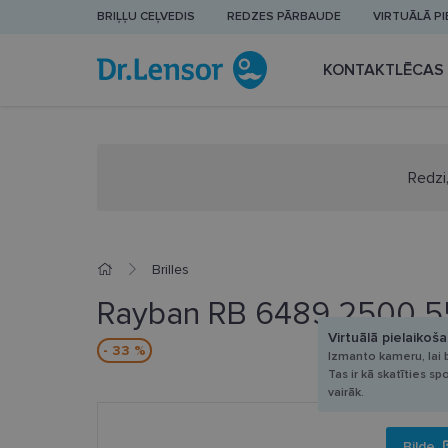
BRIĻĻU CEĻVEDIS
REDZES PĀRBAUDE
VIRTUĀLĀ P
KONTAKTLĒCAS
Redzi,
Brilles
Rayban RB 6489 2500 5
Virtuālā pielaikoš
- 33 %
Izmanto kameru, lai b
Tas ir kā skatīties sp
vairāk.
Bilde