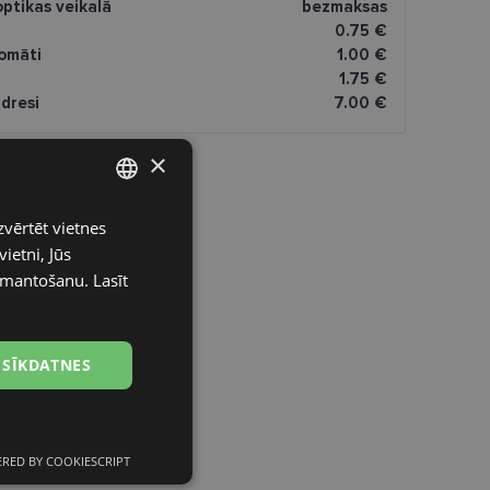
ptikas veikalā
bezmaksas
0.75 €
omāti
1.00 €
1.75 €
dresi
7.00 €
×
zvērtēt vietnes
LATVIAN
ietni, Jūs
ENGLISH
izmantošanu.
Lasīt
RUSSIAN
FINNISH
 SĪKDATNES
RED BY COOKIESCRIPT
Neklasificētās