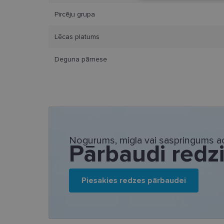
Pircēju grupa
Lēcas platums
Deguna pārnese
Nepieciešamās sīk
Šīs sīkdatnes nepieci
sīkdatnes identificē 
tīmekļa vietne nevarē
pakalpojumus. Šīs sīkd
gadus. Šīs noteikti n
Nogurums, migla vai saspringums ac
Nosaukums
Pārbaudi redz
_tt_enable_cookie
country_ok
Piesakies redzes pārbaudei
clientId