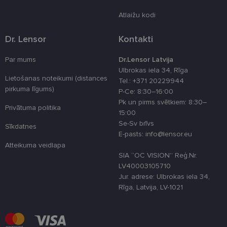
un neapkopo informāciju. Bez šīm sīkdatnēm
tīmekļa vietne nevarēs pilnvērtīgi darboties,
Atlaižu kodi
piemēram, sniegt nepieciešamo informāciju vai
nodrošināt pieprasītos pakalpojumus. Šīs sīkdatnes
tiek glabātas Jūsu iekārtā līdz brīdim, kad sīkdatne
Dr. Lensor
Kontakti
izpildījusi savu funkciju, bet ne ilgāk kā divus gadus.
Šīs noteikti nepieciešamās sīkdatnes izvietojas
automātiski.
Par mums
Dr.Lensor Latvija
Ulbrokas iela 34, Rīga
Nodrošinātājs
Derīguma
Lietošanas noteikumi (distances
Nosaukums
Apraksts
Tel.: +371 20229944
/ Joma
termiņš
pirkuma līgums)
P-Ce: 8:30–16:00
_tt_enable_cookie
.lensor.eu
2 mēneši
Šis sīkfails ti
Pk un pirms svētkiem: 8:30–
4 nedēļas
izmantots, la
Privātuma politika
atcerētos
15:00
lietotāja
Se-Sv brīvs
preferences
Sīkdatnes
attiecībā uz
E-pasts: info@lensor.eu
sīkdatņu
Atteikuma veidlapa
izmantošan
tīmekļa viet
SIA “OC VISION” Reģ.Nr.
LV40003105710
country_ok
www.lensor.eu
1 gads
Jur. adrese: Ulbrokas iela 34,
clientId
www.lensor.eu
1 gads
Šis sīkfails ti
Rīga, Latvija, LV-1021
izmantots, la
atšķirtu uni
lietotājus,
piešķirot nej
ģenerētu
numuru kā