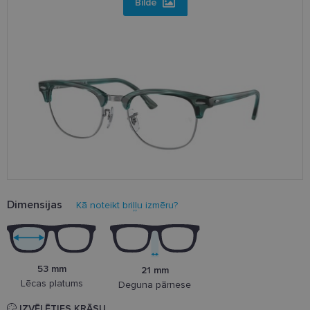
Bilde
Dimensijas
Kā noteikt briļļu izmēru?
53 mm
21 mm
Lēcas platums
Deguna pārnese
IZVĒLĒTIES KRĀSU