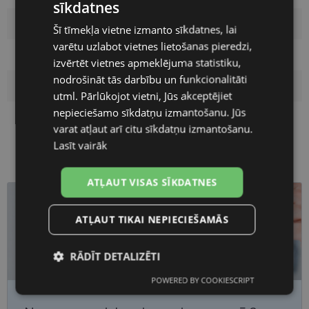
sīkdatnes
LATVIAN
Materiāls
Metāls
Šī tīmekļa vietne izmanto sīkdatnes, lai
ENGLISH
varētu uzlabot vietnes lietošanas pieredzi,
Pircēju grupa
Sievietēm
RUSSIAN
izvērtēt vietnes apmeklējuma statistiku,
nodrošināt tās darbību un funkcionalitāti
FINNISH
Lēcas platums
53
utml. Pārlūkojot vietni, Jūs akceptējiet
nepieciešamo sīkdatņu izmantošanu. Jūs
Deguna pārnese
21
varat atļaut arī citu sīkdatņu izmantošanu.
Lasīt vairāk
ATĻAUT VISAS SĪKDATNES
ATĻAUT TIKAI NEPIECIEŠAMĀS
RĀDĪT DETALIZĒTI
POWERED BY COOKIESCRIPT
Nepieciešamās
Statistikas
sīkdatnes
sīkdatnes