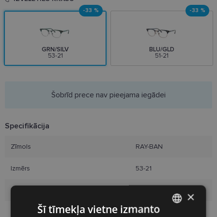
-33 %
-33 %
GRN/SILV
BLU/GLD
53-21
51-21
Šobrīd prece nav pieejama iegādei
Specifikācija
Zīmols
RAY-BAN
Izmērs
53-21
Izmērs
L
×
Šī tīmekļa vietne izmanto
Krāsa
grn/silv