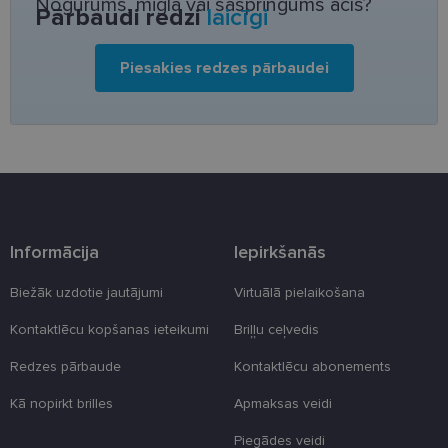
Nogurums, migla vai saspringums acīs?
Pārbaudi redzi
laicīgi
Mārketinga
Funkcionālās
Piesakies redzes pārbaudei
sīkdatnes
sīkdatnes
Neklasificētās
Informācija
Iepirkšanās
Biežāk uzdotie jautājumi
Virtuālā pielaikošana
Nepieciešamās sīkdatnes
Statistikas sīkdatnes
Mārketinga sīkdatnes
Funkcionālās sīkdatnes
Kontaktlēcu kopšanas ieteikumi
Briļļu ceļvedis
Neklasificētās
Redzes pārbaude
Kontaktlēcu abonements
Šīs sīkdatnes nepieciešamas, lai Jūs varētu apmeklēt
Kā nopirkt brilles
Apmaksas veidi
un pārlūkot tīmekļa vietnes saturu un izmantot tās
piedāvātās iespējas. Šīs sīkdatnes identificē Jūsu
iekārtu, bet neizpauž Jūsu identitāti, kā arī tās nevāc
Piegādes veidi