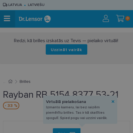
LATVIJA
LATVIEŠU
0
Redzi, kā brilles izskatās uz Tevis — pielaiko virtuāli!
Uzzināt vairāk
Brilles
Rayban RB 5154 8377 53-21
Virtuālā pielaikošana
- 33 %
Izmanto kameru, lai bez raizēm
piemērītu brilles. Tas ir kā skatīties
spogulī. Spied pogu vai uzzini vairāk.