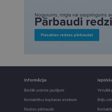
Nepieciešamās sīk
Nogurums, migla vai saspringums ac
Pārbaudi redz
Šīs sīkdatnes nepieci
sīkdatnes identificē 
tīmekļa vietne nevarē
pakalpojumus. Šīs sīkd
gadus. Šīs noteikti n
Piesakies redzes pārbaudei
Nosaukums
_tt_enable_cookie
country_ok
clientId
Informācija
Iepirk
shipping_country
Biežāk uzdotie jautājumi
Virtuālā
csrftoken
Kontaktlēcu kopšanas ieteikumi
Briļļu ce
CookieScriptConse
Redzes pārbaude
Kontakt