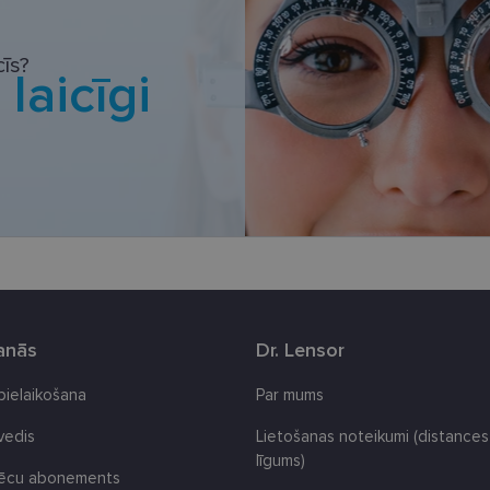
datnes
Statistikas sīkdatnes
Mārketinga sīkdatnes
Funkcionālās sīkdatne
īs?
i
laicīgi
ešamas, lai Jūs varētu apmeklēt un pārlūkot tīmekļa vietnes saturu un izmantot tās piedā
Jūsu iekārtu, bet neizpauž Jūsu identitāti, kā arī tās nevāc un neapkopo informāciju. Be
s pilnvērtīgi darboties, piemēram, sniegt nepieciešamo informāciju vai nodrošināt piep
atnes tiek glabātas Jūsu iekārtā līdz brīdim, kad sīkdatne izpildījusi savu funkciju, bet 
epieciešamās sīkdatnes izvietojas automātiski.
Nodrošinātājs
Derīguma
Apraksts
/ Joma
termiņš
.lensor.eu
2 mēneši
Šis sīkfails tiek izmantots, lai atcerētos lietotāja pr
4 nedēļas
sīkdatņu izmantošanu tīmekļa vietnē.
www.lensor.eu
1 gads
www.lensor.eu
1 gads
Šis sīkfails tiek izmantots, lai atšķirtu unikālos lieto
nejauši ģenerētu numuru kā klienta identifikatoru. 
uzlabotu lietotāja pieredzi, optimizējot tīmekļa vie
šanās
Dr. Lensor
funkcionalitāti.
www.lensor.eu
1 gads
 pielaikošana
Par mums
www.lensor.eu
11 mēneši
Šis sīkfails ir saistīts ar Django tīmekļa izstrādes p
4 nedēļas
ir paredzēts, lai palīdzētu aizsargāt vietni pret note
ļvedis
Lietošanas noteikumi (distances
programmatūras uzbrukumiem tīmekļa veidlapām.
līgums)
nt
11 mēneši
Šo sīkfailu izmanto Cookie-Script.com serviss, lai 
CookieScript
lēcu abonements
3 nedēļas
sīkfailu piekrišanas preferences. Tas ir nepieciešams