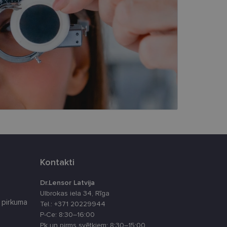
s
Neklasificētās
vātās iespējas. Šīs
z šīm sīkdatnēm
rasītos
ne ilgāk kā divus
eferences attiecībā uz
tājus, piešķirot
To izmanto, lai
tnes veiktspēju un
Kontakti
Dr.Lensor Latvija
latformu Python. Tas
Ulbrokas iela 34, Rīga
ikta veida
 pirkuma
Tel.: +371 20229944
P-Ce: 8:30–16:00
atcerētos apmeklētāju
Pk un pirms svētkiem: 8:30–15:00
, lai Cookie-