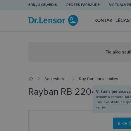
BRIĻĻU CEĻVEDIS
REDZES PĀRBAUDE
VIRTUĀLĀ P
KONTAKTLĒCAS
Pielaiko saul
Saulesbrilles
Ray-Ban saulesbrilles
Rayban RB 2204 901/32
Virtuālā pielaikoš
Izmanto kameru, lai b
Tas ir kā skatīties sp
vairāk.
Bilde