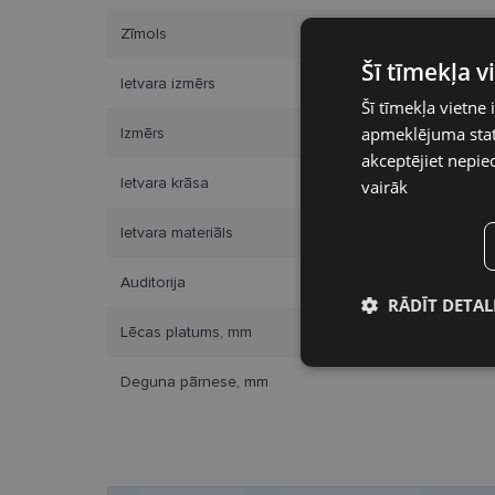
Zīmols
Šī tīmekļa 
Ietvara izmērs
Šī tīmekļa vietne 
apmeklējuma stati
Izmērs
akceptējiet nepie
Ietvara krāsa
vairāk
Ietvara materiāls
Auditorija
RĀDĪT DETAL
Lēcas platums, mm
Nepieciešamā
sīkdatnes
Deguna pārnese, mm