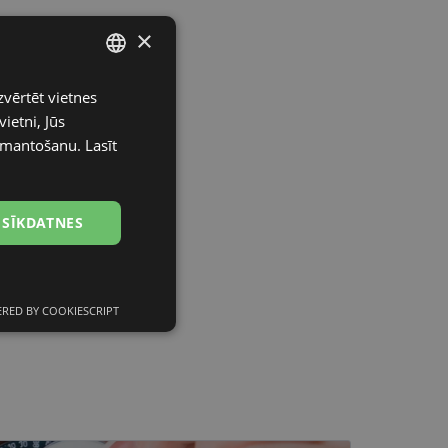
×
zvērtēt vietnes
LATVIAN
ietni, Jūs
ENGLISH
izmantošanu.
Lasīt
RUSSIAN
FINNISH
 SĪKDATNES
RED BY COOKIESCRIPT
Neklasificētās