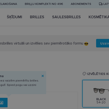
IELAIKOŠANA
BRIĻĻU KOMPLEKTI NO 49€
ABONEMENTS
LAT
ŠĶĪDUMI
BRILLES
SAULESBRILLES
KOSMĒTIK
esbrilles virtuāli un izvēlies sev piemērotāko formu
Uzzi
 54-20
IZVĒLĒTIES 
ana
ez raizēm piemērītu brilles.
ogulī. Spied pogu vai uzzini
BLACK
54-20