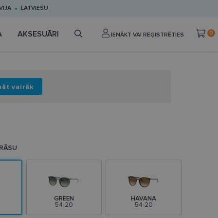
VIJA
LATVIEŠU
A
AKSESUĀRI
0
IENĀKT VAI REĢISTRĒTIES
nāt vairāk
KRĀSU
GREEN
HAVANA
54-20
54-20