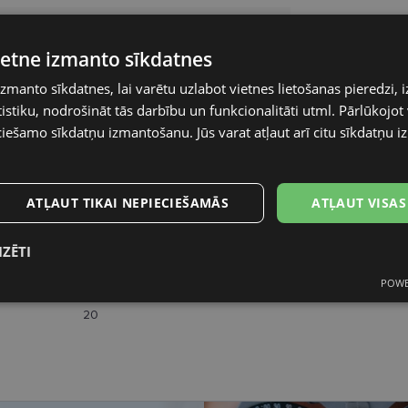
RAY-BAN
vietne izmanto sīkdatnes
54-20
izmanto sīkdatnes, lai varētu uzlabot vietnes lietošanas pieredzi, i
stiku, nodrošināt tās darbību un funkcionalitāti utml. Pārlūkojot v
L
ciešamo sīkdatņu izmantošanu. Jūs varat atļaut arī citu sīkdatņu 
black
Plastmasa
ATĻAUT TIKAI NEPIECIEŠAMĀS
ATĻAUT VISAS
Sievietēm
IZĒTI
54
POWE
s
Statistikas
Mārketinga
Funkcionālās
sīkdatnes
sīkdatnes
sīkdatnes
20