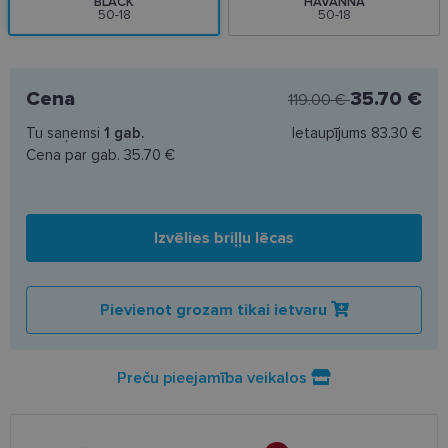
BLACK
HAVANNA
50-18
50-18
Cena
35.70 €
119.00 €
Tu saņemsi
1
gab.
Ietaupījums
83.30 €
Cena par gab.
35.70 €
Izvēlies briļļu lēcas
Pievienot grozam tikai ietvaru
Preču pieejamība veikalos