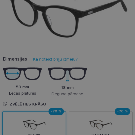
Dimensijas
Kā noteikt briļļu izmēru?
50 mm
18 mm
Lēcas platums
Deguna pārnese
IZVĒLĒTIES KRĀSU
-70 %
-70 %