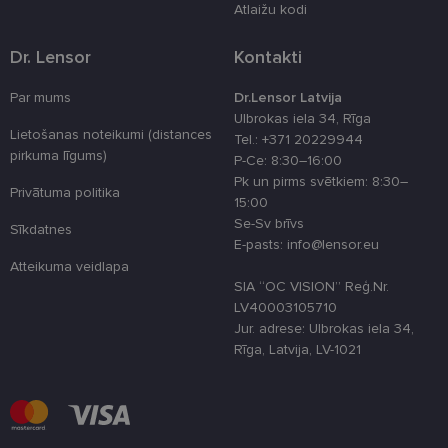
Atlaižu kodi
preferences
attiecībā uz
sīkdatņu
Dr. Lensor
Kontakti
izmantošan
tīmekļa viet
Par mums
Dr.Lensor Latvija
country_ok
www.lensor.eu
1 gads
Ulbrokas iela 34, Rīga
clientId
www.lensor.eu
1 gads
Šis sīkfails ti
Lietošanas noteikumi (distances
Tel.: +371 20229944
izmantots, la
atšķirtu uni
pirkuma līgums)
P-Ce: 8:30–16:00
lietotājus,
Pk un pirms svētkiem: 8:30–
piešķirot nej
Privātuma politika
ģenerētu
15:00
numuru kā
Se-Sv brīvs
klienta
Sīkdatnes
identifikator
E-pasts: info@lensor.eu
To izmanto, 
Atteikuma veidlapa
uzlabotu
lietotāja
SIA “OC VISION” Reģ.Nr.
pieredzi,
LV40003105710
optimizējot
tīmekļa viet
Jur. adrese: Ulbrokas iela 34,
veiktspēju u
Rīga, Latvija, LV-1021
funkcionalitā
shipping_country
www.lensor.eu
1 gads
csrftoken
www.lensor.eu
11 mēneši
Šis sīkfails ir
4 nedēļas
saistīts ar
Django tīme