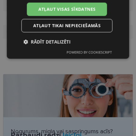
Materiāls
Plastmasa
ATĻAUT VISAS SĪKDATNES
Pircēju grupa
Vīriešiem
ATĻAUT TIKAI NEPIECIEŠAMĀS
Lēcas platums
50
RĀDĪT DETALIZĒTI
Deguna pārnese
18
POWERED BY COOKIESCRIPT
Nepieciešamās
Statistikas
sīkdatnes
sīkdatnes
Mārketinga
Funkcionālās
sīkdatnes
sīkdatnes
Neklasificētās
Nogurums, migla vai saspringums acīs?
Pārbaudi redzi
laicīgi