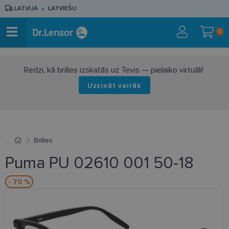
LATVIJA
LATVIEŠU
0
Redzi, kā brilles izskatās uz Tevis — pielaiko virtuāli!
Uzzināt vairāk
Brilles
Puma PU 02610 001 50-18
- 70 %