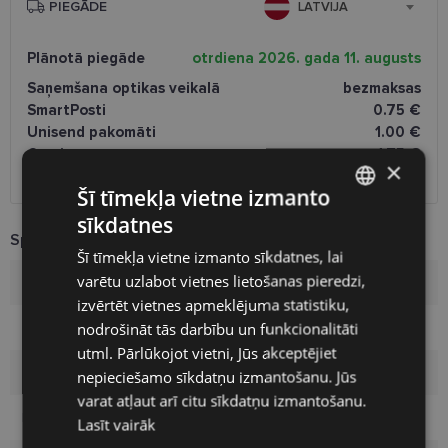
PIEGĀDE
LATVIJA
Plānotā piegāde
otrdiena 2026. gada 11. augusts
Saņemšana optikas veikalā
bezmaksas
SmartPosti
0.75 €
Unisend pakomāti
1.00 €
Omniva
1.75 €
×
Piegāde uz adresi
7.00 €
Šī tīmekļa vietne izmanto
sīkdatnes
LATVIAN
Specifikācija
Šī tīmekļa vietne izmanto sīkdatnes, lai
ENGLISH
varētu uzlabot vietnes lietošanas pieredzi,
Zīmols
PUMA
RUSSIAN
izvērtēt vietnes apmeklējuma statistiku,
nodrošināt tās darbību un funkcionalitāti
Izmērs
50-18
FINNISH
utml. Pārlūkojot vietni, Jūs akceptējiet
Izmērs
S
nepieciešamo sīkdatņu izmantošanu. Jūs
varat atļaut arī citu sīkdatņu izmantošanu.
Krāsa
black
Lasīt vairāk