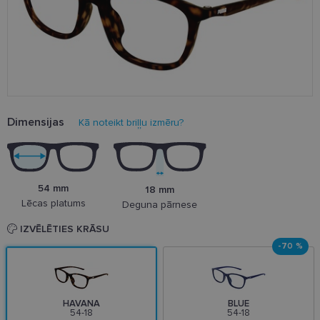
Dimensijas
Kā noteikt briļļu izmēru?
54 mm
18 mm
Lēcas platums
Deguna pārnese
IZVĒLĒTIES KRĀSU
-70 %
HAVANA
BLUE
54-18
54-18