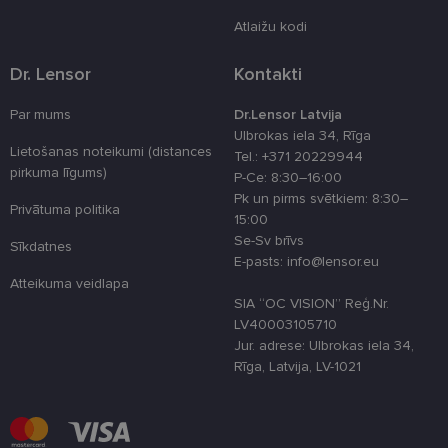
un neapkopo informāciju. Bez šīm sīkdatnēm
tīmekļa vietne nevarēs pilnvērtīgi darboties,
Atlaižu kodi
piemēram, sniegt nepieciešamo informāciju vai
nodrošināt pieprasītos pakalpojumus. Šīs sīkdatnes
tiek glabātas Jūsu iekārtā līdz brīdim, kad sīkdatne
Dr. Lensor
Kontakti
izpildījusi savu funkciju, bet ne ilgāk kā divus gadus.
Šīs noteikti nepieciešamās sīkdatnes izvietojas
Par mums
Dr.Lensor Latvija
automātiski.
Ulbrokas iela 34, Rīga
Nodrošinātājs
Derīguma
Lietošanas noteikumi (distances
Nosaukums
Apraksts
Tel.: +371 20229944
/ Joma
termiņš
pirkuma līgums)
P-Ce: 8:30–16:00
_tt_enable_cookie
.lensor.eu
2 mēneši
Šis sīkfails ti
Pk un pirms svētkiem: 8:30–
4 nedēļas
izmantots, la
Privātuma politika
atcerētos
15:00
lietotāja
Se-Sv brīvs
preferences
Sīkdatnes
attiecībā uz
E-pasts: info@lensor.eu
sīkdatņu
Atteikuma veidlapa
izmantošan
tīmekļa viet
SIA “OC VISION” Reģ.Nr.
LV40003105710
country_ok
www.lensor.eu
1 gads
Jur. adrese: Ulbrokas iela 34,
clientId
www.lensor.eu
1 gads
Šis sīkfails ti
Rīga, Latvija, LV-1021
izmantots, la
atšķirtu uni
lietotājus,
piešķirot nej
ģenerētu
numuru kā