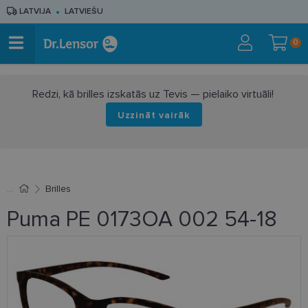
LATVIJA
LATVIEŠU
0
Redzi, kā brilles izskatās uz Tevis — pielaiko virtuāli!
Uzzināt vairāk
Brilles
Puma PE 0173OA 002 54-18