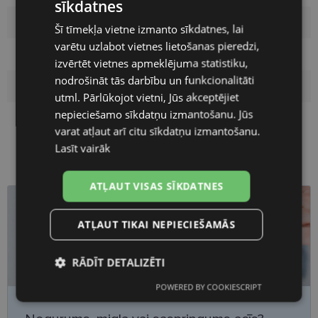
sīkdatnes
LATVIAN
Materiāls
Plastmasa
Šī tīmekļa vietne izmanto sīkdatnes, lai
ENGLISH
varētu uzlabot vietnes lietošanas pieredzi,
Pircēju grupa
Vīriešiem
RUSSIAN
izvērtēt vietnes apmeklējuma statistiku,
nodrošināt tās darbību un funkcionalitāti
FINNISH
Lēcas platums
54
utml. Pārlūkojot vietni, Jūs akceptējiet
nepieciešamo sīkdatņu izmantošanu. Jūs
Deguna pārnese
18
varat atļaut arī citu sīkdatņu izmantošanu.
Lasīt vairāk
ATĻAUT VISAS SĪKDATNES
ATĻAUT TIKAI NEPIECIEŠAMĀS
RĀDĪT DETALIZĒTI
POWERED BY COOKIESCRIPT
Nepieciešamās
Statistikas
sīkdatnes
sīkdatnes