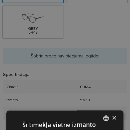
GREY
54-18
Šobrīd prece nav pieejama iegādei
Specifikācija
Zīmols
PUMA
Izmērs
54-18
Izmērs
M
×
Šī tīmekļa vietne izmanto
Krāsa
havana