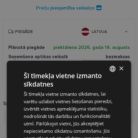
Preču pieejamība veikalos
PIEGĀDE
LATVIJA
Plānotā piegāde
piektdiena 2026. gada 14. augusts
Saņemšana optikas veikalā
bezmaksas
SmartPosti
0.75 €
×
Unisend pakomāti
1.00 €
Šī tīmekļa vietne izmanto
Omniva
1.75 €
sīkdatnes
Piegāde uz adresi
2.00 €
LATVIAN
Šī tīmekļa vietne izmanto sīkdatnes, lai
ENGLISH
varētu uzlabot vietnes lietošanas pieredzi,
Specifikācija
RUSSIAN
izvērtēt vietnes apmeklējuma statistiku,
nodrošināt tās darbību un funkcionalitāti
FINNISH
Zīmols
PRADA
utml. Pārlūkojot vietni, Jūs akceptējiet
nepieciešamo sīkdatņu izmantošanu. Jūs
Izmērs
57-16