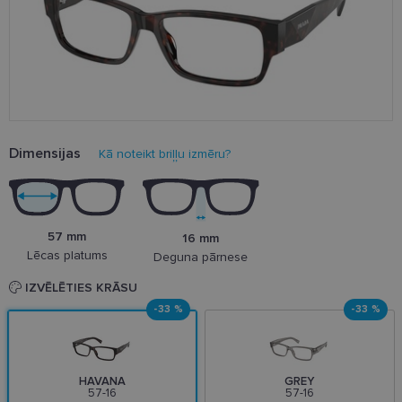
Dimensijas
Kā noteikt briļļu izmēru?
57 mm
16 mm
Lēcas platums
Deguna pārnese
IZVĒLĒTIES KRĀSU
-33 %
-33 %
HAVANA
GREY
57-16
57-16