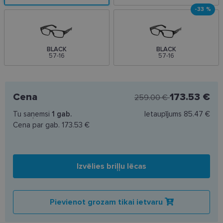
-33 %
BLACK
BLACK
57-16
57-16
Cena
173.53 €
259.00 €
Tu saņemsi
1
gab.
Ietaupījums
85.47 €
Cena par gab.
173.53 €
Izvēlies briļļu lēcas
Pievienot grozam tikai ietvaru