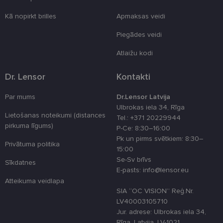
_tt_enable_cookie
.lensor.eu
2 mēneši
Šis sīkfails ti
4 nedēļas
izmantots, la
Kā nopirkt brilles
Apmaksas veidi
atcerētos
lietotāja
preferences
Piegādes veidi
attiecībā uz
sīkdatņu
izmantošan
Atlaižu kodi
tīmekļa viet
country_ok
www.lensor.eu
1 gads
Dr. Lensor
Kontakti
clientId
www.lensor.eu
1 gads
Šis sīkfails ti
izmantots, la
Par mums
Dr.Lensor Latvija
atšķirtu uni
Ulbrokas iela 34, Rīga
lietotājus,
Lietošanas noteikumi (distances
piešķirot nej
Tel.: +371 20229944
ģenerētu
pirkuma līgums)
P-Ce: 8:30–16:00
numuru kā
klienta
Pk un pirms svētkiem: 8:30–
identifikator
Privātuma politika
15:00
To izmanto, 
uzlabotu
Se-Sv brīvs
Sīkdatnes
lietotāja
E-pasts: info@lensor.eu
pieredzi,
optimizējot
Atteikuma veidlapa
tīmekļa viet
SIA “OC VISION” Reģ.Nr.
veiktspēju u
funkcionalitā
LV40003105710
Jur. adrese: Ulbrokas iela 34,
shipping_country
www.lensor.eu
1 gads
Rīga, Latvija, LV-1021