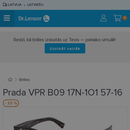
LATVIJA
LATVIEŠU
0
Redzi, kā brilles izskatās uz Tevis — pielaiko virtuāli!
Uzzināt vairāk
Brilles
Prada VPR B09 17N-1O1 57-16
- 33 %