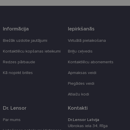
izpildījusi savu funkciju, bet ne ilgāk kā divus gadus.
Šīs noteikti nepieciešamās sīkdatnes izvietojas
automātiski.
Nodrošinātājs
Derīguma
Nosaukums
Apraksts
/ Joma
termiņš
Informācija
Iepirkšanās
_tt_enable_cookie
.lensor.eu
2 mēneši
Šis sīkfails ti
4 nedēļas
izmantots, la
Biežāk uzdotie jautājumi
Virtuālā pielaikošana
atcerētos
lietotāja
preferences
Kontaktlēcu kopšanas ieteikumi
Briļļu ceļvedis
attiecībā uz
sīkdatņu
izmantošan
Redzes pārbaude
Kontaktlēcu abonements
tīmekļa viet
Kā nopirkt brilles
Apmaksas veidi
country_ok
www.lensor.eu
1 gads
clientId
www.lensor.eu
1 gads
Šis sīkfails ti
Piegādes veidi
izmantots, la
atšķirtu uni
Atlaižu kodi
lietotājus,
piešķirot nej
ģenerētu
numuru kā
Dr. Lensor
Kontakti
klienta
identifikator
To izmanto, 
Par mums
Dr.Lensor Latvija
uzlabotu
Ulbrokas iela 34, Rīga
lietotāja