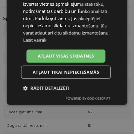
RUSSIAN
izvērtēt vietnes apmeklējuma statistiku,
nodrošināt tās darbību un funkcionalitāti
FINNISH
utml. Pārlūkojot vietni, Jūs akceptējiet
Specifikācija
nepieciešamo sīkdatņu izmantošanu. Jūs
Zīmols
POLAROID
varat atļaut arī citu sīkdatņu izmantošanu.
Lasīt vairāk
Ietvara izmērs
42-16
ATĻAUT VISAS SĪKDATNES
Izmērs
S
Ietvara krāsa
azure
ATĻAUT TIKAI NEPIECIEŠAMĀS
Ietvara materiāls
Plastmasa
RĀDĪT DETALIZĒTI
Auditorija
Bērniem
POWERED BY COOKIESCRIPT
Nepieciešamās
Statistikas
sīkdatnes
sīkdatnes
Lēcas platums, mm
42
Deguna pārnese, mm
16
Mārketinga
Funkcionālās