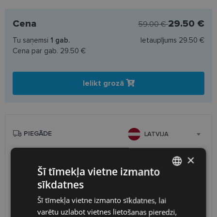
Cena
29.50 €
59.00 €
Tu saņemsi
1
gab.
Ietaupījums
29.50 €
Cena par gab.
29.50 €
Ielikt grozā
PIEGĀDE
LATVIJA
×
Plānotā piegāde
trešdiena 2026. gada 12. augusts
Šī tīmekļa vietne izmanto
Saņemšana optikas veikalā
bezmaksas
sīkdatnes
SmartPosti
0.75 €
LATVIAN
Unisend pakomāti
1.00 €
Šī tīmekļa vietne izmanto sīkdatnes, lai
ENGLISH
Omniva
1.75 €
varētu uzlabot vietnes lietošanas pieredzi,
Piegāde uz adresi
7.00 €