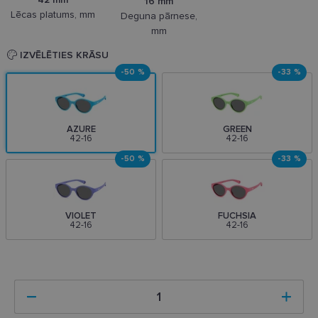
16 mm
Lēcas platums, mm
Deguna pārnese,
mm
IZVĒLĒTIES KRĀSU
-50 %
-33 %
AZURE
GREEN
42-16
42-16
-50 %
-33 %
VIOLET
FUCHSIA
42-16
42-16