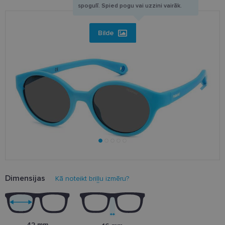
spogulī. Spied pogu vai uzzini vairāk.
Bilde
Dimensijas
Kā noteikt briļļu izmēru?
42 mm