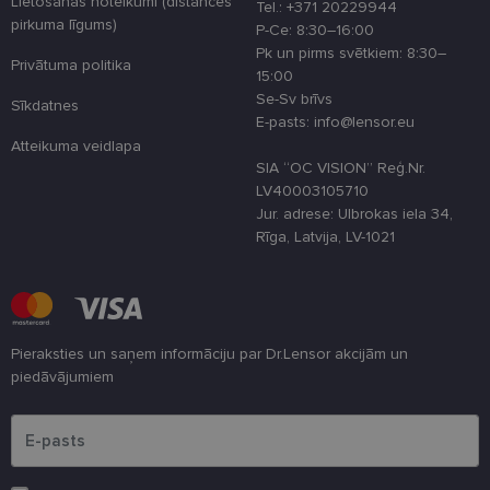
Lietošanas noteikumi (distances
pieredzi,
Tel.: +371 20229944
optimizējot
pirkuma līgums)
P-Ce: 8:30–16:00
tīmekļa viet
veiktspēju u
Pk un pirms svētkiem: 8:30–
Privātuma politika
funkcionalitā
15:00
shipping_country
www.lensor.eu
1 gads
Se-Sv brīvs
Sīkdatnes
E-pasts: info@lensor.eu
csrftoken
www.lensor.eu
11 mēneši
Šis sīkfails ir
4 nedēļas
saistīts ar
Atteikuma veidlapa
Django tīme
SIA “OC VISION” Reģ.Nr.
izstrādes
LV40003105710
platformu
Python. Tas 
Jur. adrese: Ulbrokas iela 34,
paredzēts, la
Rīga, Latvija, LV-1021
palīdzētu
aizsargāt vie
pret noteikt
veida
programmat
uzbrukumie
tīmekļa
veidlapām.
Pieraksties un saņem informāciju par Dr.Lensor akcijām un
CookieScriptConsent
11 mēneši
Šo sīkfailu
piedāvājumiem
CookieScript
3 nedēļas
izmanto Coo
www.lensor.eu
Script.com
Lūdzu ievadiet e-pasta adresi
serviss, lai
atcerētos
apmeklētāju
sīkfailu
piekrišanas