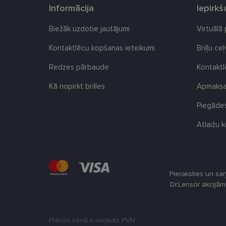
Jom
Informācija
Iepirk
Nosaukums
_gcl_au
Goog
.len
Biežāk uzdotie jautājumi
Virtuālā
_ga
test_cookie
Goog
Kontaktlēcu kopšanas ieteikumi
Briļļu ce
.dou
Redzes pārbaude
Kontakt
_fbp
Met
Inc.
_ttp
.len
Kā nopirkt brilles
Apmaksas
IDE
Goog
.dou
Piegādes
_ga_LQKCL2C28C
Atlaižu k
__kla_id
_ttp
Pieraksties un sa
Dr.Lensor akcijā
Preces cenā ir iekļauts PVN