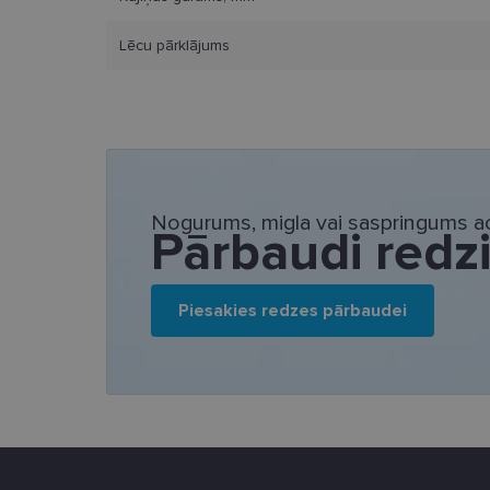
Nosaukums
Lēcu pārklājums
_tt_enable_cookie
country_ok
clientId
shipping_country
Nogurums, migla vai saspringums ac
Pārbaudi redz
csrftoken
Piesakies redzes pārbaudei
CookieScriptConse
Nosaukums
ttcsid
Nodr
Nosaukums
ttcsid_CQBQGP3C7