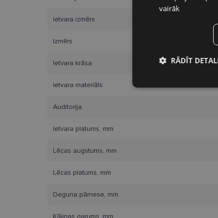
vairāk
Ietvara izmērs
Izmērs
RĀDĪT DETAL
Ietvara krāsa
Nepieciešamā
Ietvara materiāls
sīkdatnes
Auditorija
Ietvara platums, mm
Lēcas augstums, mm
Nepieciešamās sīk
Lēcas platums, mm
Šīs sīkdatnes nepieci
sīkdatnes identificē 
tīmekļa vietne nevarē
Deguna pārnese, mm
pakalpojumus. Šīs sīkd
gadus. Šīs noteikti n
Kājiņas garums, mm