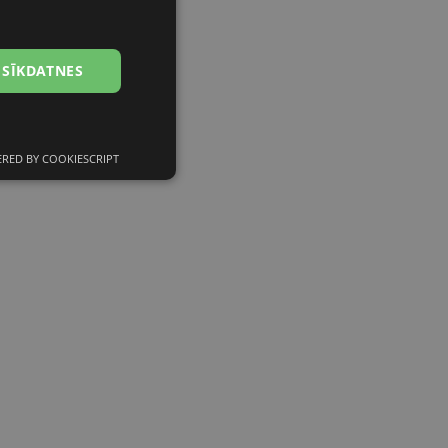
RUSSIAN
FINNISH
 SĪKDATNES
RED BY COOKIESCRIPT
Neklasificētās
s
Neklasificētās
vātās iespējas. Šīs
z šīm sīkdatnēm
rasītos
ne ilgāk kā divus