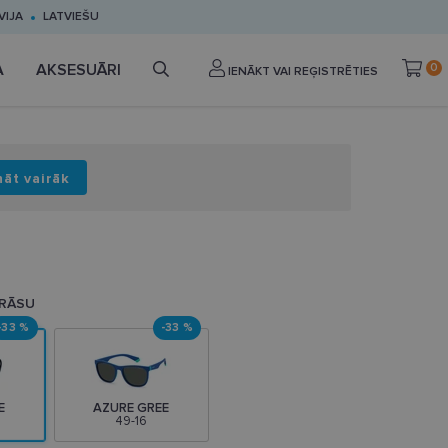
VIJA
LATVIEŠU
A
AKSESUĀRI
0
IENĀKT VAI REĢISTRĒTIES
nāt vairāk
KRĀSU
-33 %
-33 %
E
AZURE GREE
49-16