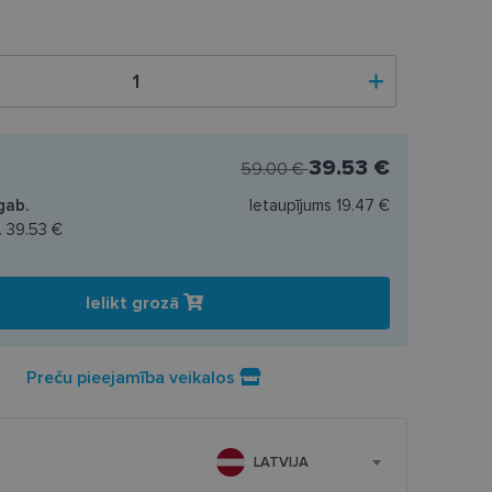
39.53 €
59.00 €
gab.
Ietaupījums
19.47 €
.
39.53 €
Ielikt grozā
Preču pieejamība veikalos
LATVIJA