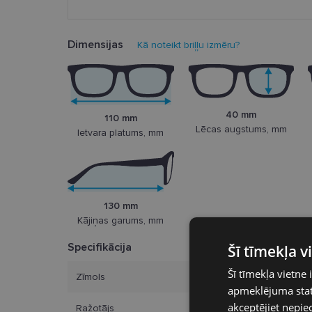
Dimensijas
Kā noteikt briļļu izmēru?
40 mm
110 mm
Lēcas augstums, mm
Ietvara platums, mm
130 mm
Kājiņas garums, mm
Specifikācija
Šī tīmekļa 
Šī tīmekļa vietne 
Zīmols
apmeklējuma stati
akceptējiet nepie
Ražotājs