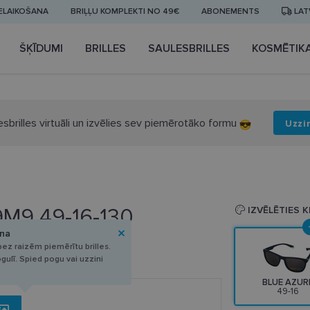
IELAIKOŠANA
BRIĻĻU KOMPLEKTI NO 49€
ABONEMENTS
LAT
ŠĶĪDUMI
BRILLES
SAULESBRILLES
KOSMĒTIK
esbrilles virtuāli un izvēlies sev piemērotāko formu
Uzzi
9M9 49-16-130
IZVĒLĒTIES 
ana
ez raizēm piemērītu brilles.
ogulī. Spied pogu vai uzzini
BLUE AZUR
49-16