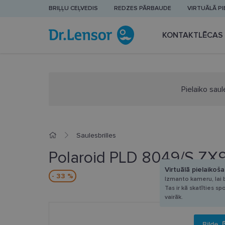
BRIĻĻU CEĻVEDIS
REDZES PĀRBAUDE
VIRTUĀLĀ P
KONTAKTLĒCAS
Pielaiko saul
Saulesbrilles
Polaroid PLD 8049/S ZX
Virtuālā pielaikoš
- 33 %
Izmanto kameru, lai b
Tas ir kā skatīties sp
vairāk.
Bilde