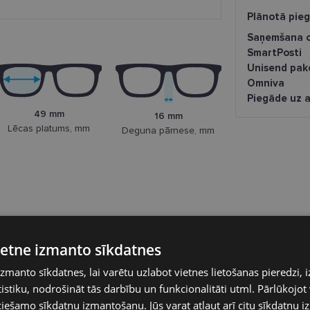
Plānotā pie
Saņemšana o
SmartPosti
Unisend pak
Omniva
Piegāde uz a
49 mm
16 mm
Lēcas platums, mm
Deguna pārnese, mm
vietne izmanto sīkdatnes
izmanto sīkdatnes, lai varētu uzlabot vietnes lietošanas pieredzi, i
POLAROID
stiku, nodrošināt tās darbību un funkcionalitāti utml. Pārlūkojot v
ciešamo sīkdatņu izmantošanu. Jūs varat atļaut arī citu sīkdatņu 
POLAROID