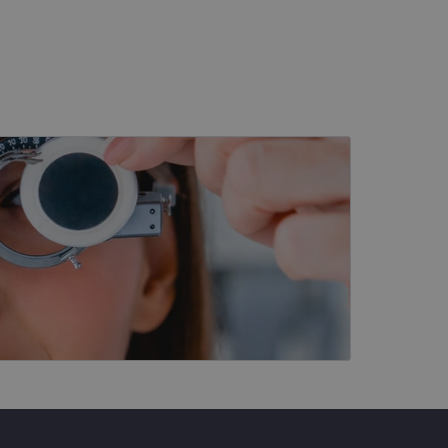
eferences attiecībā uz
tājus, piešķirot
To izmanto, lai
tnes veiktspēju un
latformu Python. Tas
ikta veida
atcerētos apmeklētāju
, lai Cookie-
Apraksts