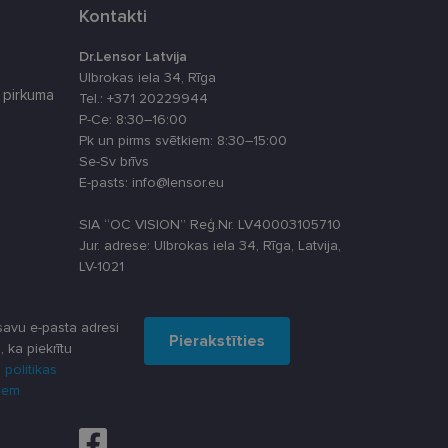
Kontakti
u par to, kā
lietotājs varētu būt
Dr.Lensor Latvija
lytics - tas ir
Ulbrokas iela 34, Rīga
ma atjauninājums.
oteiktu, vai vietnes
s, kā klienta
 pirkuma
Tel.: +371 20229944
iekļauts katrā vietnes
P-Ce: 8:30–16:00
āju, sesiju un
 piemēram, reāllaika
Pk un pirms svētkiem: 8:30–15:00
Se-Sv brīvs
darbību un uzvedību
šanas analīzi. Šī
E-pasts: info@lensor.eu
dzi un optimizētu
u par to, kā
lietotājs varētu būt
SIA “OC VISION” Reģ.Nr. LV40003105710
as stāvokli.
Jur. adrese: Ulbrokas iela 34, Rīga, Latvija,
LV-1021
t Klaviyo e-pastu
darbību un uzvedību
avu e-pasta adresi
šanas analīzi. Šī
Pierakstīties
, ka piekrītu
dzi un optimizētu
 politikas
iem