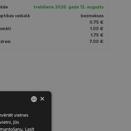
gāde
trešdiena 2026. gada 12. augusts
ptikas veikalā
bezmaksas
0.75 €
omāti
1.00 €
1.75 €
dresi
7.00 €
×
zvērtēt vietnes
LATVIAN
ietni, Jūs
ENGLISH
izmantošanu.
Lasīt