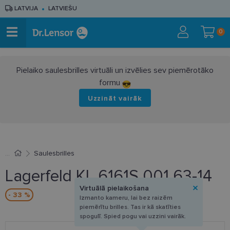
LATVIJA
LATVIEŠU
0
Pielaiko saulesbrilles virtuāli un izvēlies sev piemērotāko
formu
Uzzināt vairāk
Saulesbrilles
Lagerfeld KL 6161S 001 63-14
Virtuālā pielaikošana
- 33 %
Izmanto kameru, lai bez raizēm
piemērītu brilles. Tas ir kā skatīties
spogulī. Spied pogu vai uzzini vairāk.