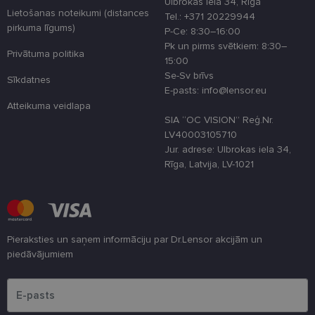
Ulbrokas iela 34, Rīga
pieredzi,
Lietošanas noteikumi (distances
Tel.: +371 20229944
optimizējot
pirkuma līgums)
tīmekļa viet
P-Ce: 8:30–16:00
veiktspēju u
Pk un pirms svētkiem: 8:30–
funkcionalitā
Privātuma politika
15:00
shipping_country
www.lensor.eu
1 gads
Se-Sv brīvs
Sīkdatnes
csrftoken
www.lensor.eu
11 mēneši
Šis sīkfails ir
E-pasts: info@lensor.eu
4 nedēļas
saistīts ar
Atteikuma veidlapa
Django tīme
izstrādes
SIA “OC VISION” Reģ.Nr.
platformu
LV40003105710
Python. Tas 
paredzēts, la
Jur. adrese: Ulbrokas iela 34,
palīdzētu
Rīga, Latvija, LV-1021
aizsargāt vie
pret noteikt
veida
programmat
uzbrukumie
tīmekļa
veidlapām.
Pieraksties un saņem informāciju par Dr.Lensor akcijām un
CookieScriptConsent
11 mēneši
Šo sīkfailu
CookieScript
piedāvājumiem
3 nedēļas
izmanto Coo
www.lensor.eu
Script.com
Lūdzu ievadiet e-pasta adresi
serviss, lai
atcerētos
apmeklētāju
sīkfailu