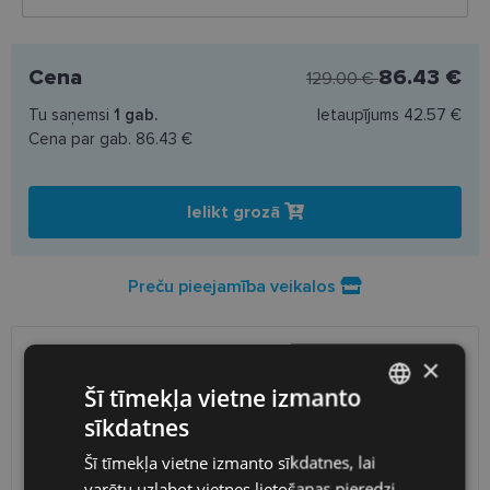
Cena
86.43 €
129.00 €
Tu saņemsi
1
gab.
Ietaupījums
42.57 €
Cena par gab.
86.43 €
Ielikt grozā
Preču pieejamība veikalos
×
PIEGĀDE
LATVIJA
Šī tīmekļa vietne izmanto
sīkdatnes
Plānotā piegāde
trešdiena 2026. gada 12. augusts
LATVIAN
Saņemšana optikas veikalā
bezmaksas
Šī tīmekļa vietne izmanto sīkdatnes, lai
ENGLISH
SmartPosti
0.75 €
varētu uzlabot vietnes lietošanas pieredzi,