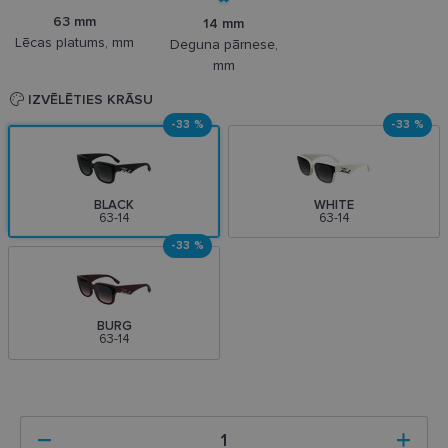
63 mm
14 mm
Lēcas platums, mm
Deguna pārnese,
mm
IZVĒLĒTIES KRĀSU
-33 %
-33 %
BLACK
WHITE
63-14
63-14
-33 %
BURG
63-14