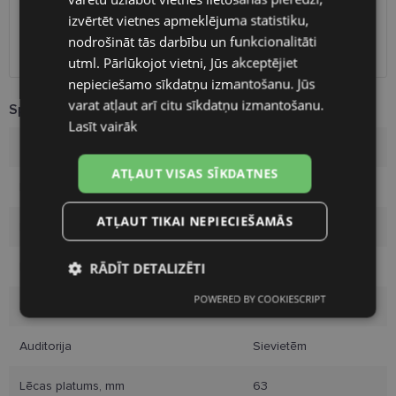
RUSSIAN
Unisend pakomāti
1.00 €
izvērtēt vietnes apmeklējuma statistiku,
Omniva
1.75 €
nodrošināt tās darbību un funkcionalitāti
FINNISH
Piegāde uz adresi
7.00 €
utml. Pārlūkojot vietni, Jūs akceptējiet
nepieciešamo sīkdatņu izmantošanu. Jūs
varat atļaut arī citu sīkdatņu izmantošanu.
Specifikācija
Lasīt vairāk
Zīmols
LAGERFELD
ATĻAUT VISAS SĪKDATNES
Ietvara izmērs
63-14
ATĻAUT TIKAI NEPIECIEŠAMĀS
Izmērs
XL
Ietvara krāsa
black
RĀDĪT DETALIZĒTI
POWERED BY COOKIESCRIPT
Nepieciešamās
Statistikas
Ietvara materiāls
Plastmasa
sīkdatnes
sīkdatnes
Auditorija
Sievietēm
Lēcas platums, mm
63
Mārketinga
Funkcionālās