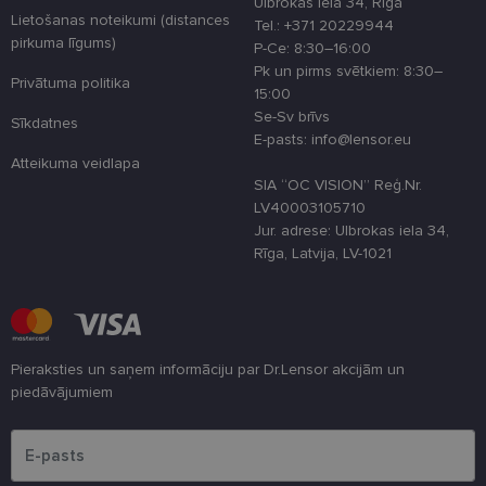
Ulbrokas iela 34, Rīga
pieredzi,
Lietošanas noteikumi (distances
Tel.: +371 20229944
optimizējot
pirkuma līgums)
tīmekļa viet
P-Ce: 8:30–16:00
veiktspēju u
Pk un pirms svētkiem: 8:30–
funkcionalitā
Privātuma politika
15:00
shipping_country
www.lensor.eu
1 gads
Se-Sv brīvs
Sīkdatnes
csrftoken
www.lensor.eu
11 mēneši
Šis sīkfails ir
E-pasts: info@lensor.eu
4 nedēļas
saistīts ar
Atteikuma veidlapa
Django tīme
izstrādes
SIA “OC VISION” Reģ.Nr.
platformu
LV40003105710
Python. Tas 
paredzēts, la
Jur. adrese: Ulbrokas iela 34,
palīdzētu
Rīga, Latvija, LV-1021
aizsargāt vie
pret noteikt
veida
programmat
uzbrukumie
tīmekļa
veidlapām.
Pieraksties un saņem informāciju par Dr.Lensor akcijām un
CookieScriptConsent
11 mēneši
Šo sīkfailu
CookieScript
piedāvājumiem
3 nedēļas
izmanto Coo
www.lensor.eu
Script.com
Lūdzu ievadiet e-pasta adresi
serviss, lai
atcerētos
apmeklētāju
sīkfailu