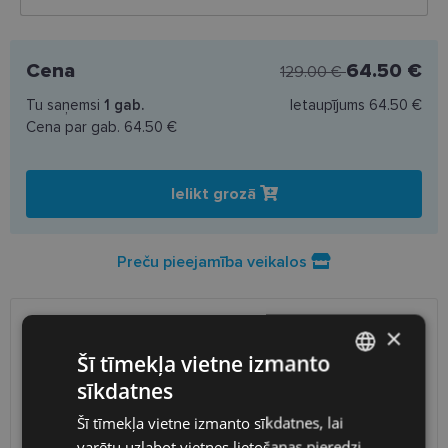
Cena
64.50 €
129.00 €
Tu saņemsi
1
gab.
Ietaupījums
64.50 €
Cena par gab.
64.50 €
Ielikt grozā
Preču pieejamība veikalos
×
PIEGĀDE
LATVIJA
Šī tīmekļa vietne izmanto
sīkdatnes
Plānotā piegāde
ceturtdiena 2026. gada 13. augusts
LATVIAN
Saņemšana optikas veikalā
bezmaksas
Šī tīmekļa vietne izmanto sīkdatnes, lai
ENGLISH
SmartPosti
0.75 €
varētu uzlabot vietnes lietošanas pieredzi,