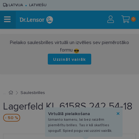
LATVIJA
LATVIEŠU
0
Pielaiko saulesbrilles virtuāli un izvēlies sev piemērotāko
formu
Uzzināt vairāk
Saulesbrilles
Lagerfeld KL 6158S 242 54-18
Virtuālā pielaikošana
- 50 %
Izmanto kameru, lai bez raizēm
piemērītu brilles. Tas ir kā skatīties
spogulī. Spied pogu vai uzzini vairāk.