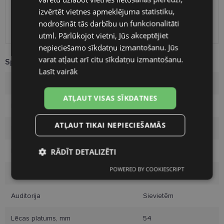
RUSSIAN
Unisend pakomāti
1.00 €
izvērtēt vietnes apmeklējuma statistiku,
Omniva
1.75 €
nodrošināt tās darbību un funkcionalitāti
FINNISH
Piegāde uz adresi
7.00 €
utml. Pārlūkojot vietni, Jūs akceptējiet
nepieciešamo sīkdatņu izmantošanu. Jūs
varat atļaut arī citu sīkdatņu izmantošanu.
Specifikācija
Lasīt vairāk
Zīmols
LAGERFELD
ATĻAUT VISAS SĪKDATNES
Ietvara izmērs
54-18
ATĻAUT TIKAI NEPIECIEŠAMĀS
Izmērs
M
Ietvara krāsa
dark tort
RĀDĪT DETALIZĒTI
POWERED BY COOKIESCRIPT
Nepieciešamās
Statistikas
Ietvara materiāls
Plastmasa
sīkdatnes
sīkdatnes
Auditorija
Sievietēm
Lēcas platums, mm
54
Mārketinga
Funkcionālās