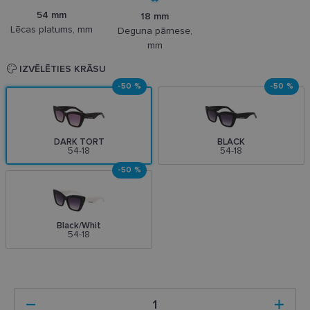
54 mm
18 mm
Lēcas platums, mm
Deguna pārnese,
mm
IZVĒLĒTIES KRĀSU
-50 %
-50 %
DARK TORT
BLACK
54-18
54-18
-50 %
Black/Whit
54-18