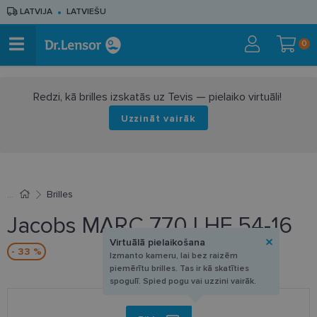
LATVIJA
LATVIEŠU
0
Redzi, kā brilles izskatās uz Tevis — pielaiko virtuāli!
Uzzināt vairāk
Brilles
Jacobs MARC 770 LHF 54-16
Virtuālā pielaikošana
- 33 %
Izmanto kameru, lai bez raizēm
piemērītu brilles. Tas ir kā skatīties
spogulī. Spied pogu vai uzzini vairāk.