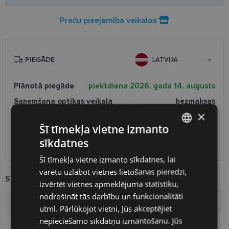
Preču pieejamība veikalos
PIEGĀDE
LATVIJA
Plānotā piegāde
piektdiena 2026. gada 14. augusts
Saņemšana optikas veikalā
bezmaksas
SmartPosti
0.75 €
×
Unisend pakomāti
1.00 €
Šī tīmekļa vietne izmanto
Omniva
1.75 €
sīkdatnes
LATVIAN
Piegāde uz adresi
2.00 €
Šī tīmekļa vietne izmanto sīkdatnes, lai
ENGLISH
varētu uzlabot vietnes lietošanas pieredzi,
Specifikācija
RUSSIAN
izvērtēt vietnes apmeklējuma statistiku,
nodrošināt tās darbību un funkcionalitāti
FINNISH
Zīmols
MARC JACOBS
utml. Pārlūkojot vietni, Jūs akceptējiet
nepieciešamo sīkdatņu izmantošanu. Jūs
Izmērs
54-16