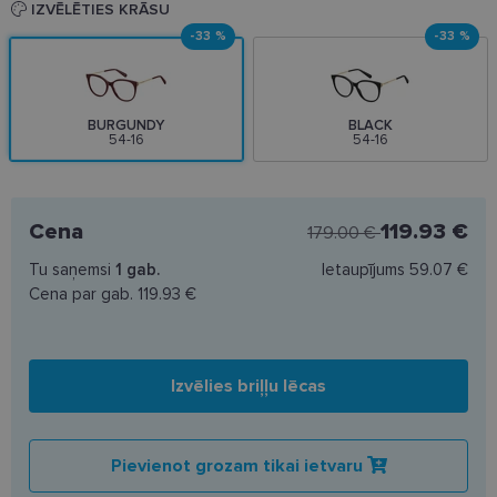
IZVĒLĒTIES KRĀSU
-33 %
-33 %
BURGUNDY
BLACK
54-16
54-16
Cena
119.93 €
179.00 €
Tu saņemsi
1
gab.
Ietaupījums
59.07 €
Cena par gab.
119.93 €
Izvēlies briļļu lēcas
Pievienot grozam tikai ietvaru