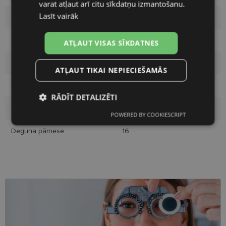
varat atļaut arī citu sīkdatņu izmantošanu.
Lasīt vairāk
Izmērs
M
Krāsa
burgundy
ATĻAUT VISAS SĪKDATNES
Materiāls
Plastmasa
ATĻAUT TIKAI NEPIECIEŠAMĀS
Pircēju grupa
Sievietēm
RĀDĪT DETALIZĒTI
Lēcas platums
54
POWERED BY COOKIESCRIPT
Nepieciešamās
Statistikas
sīkdatnes
sīkdatnes
Deguna pārnese
16
Mārketinga
Funkcionālās
sīkdatnes
sīkdatnes
Neklasificētās