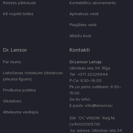
Redzes pārbaude
Kontaktlēcu abonements
_tt_enable_cookie
.lensor.eu
2 mēneši
Šis sīkfails ti
4 nedēļas
izmantots, la
atcerētos
Kā nopirkt brilles
Apmaksas veidi
lietotāja
preferences
attiecībā uz
Piegādes veidi
sīkdatņu
izmantošan
Atlaižu kodi
tīmekļa viet
country_ok
www.lensor.eu
1 gads
Dr. Lensor
Kontakti
clientId
www.lensor.eu
1 gads
Šis sīkfails ti
izmantots, la
Par mums
Dr.Lensor Latvija
atšķirtu uni
lietotājus,
Ulbrokas iela 34, Rīga
piešķirot nej
Lietošanas noteikumi (distances
Tel.: +371 20229944
ģenerētu
pirkuma līgums)
numuru kā
P-Ce: 8:30–16:00
klienta
Pk un pirms svētkiem: 8:30–
identifikator
Privātuma politika
To izmanto, 
15:00
uzlabotu
Se-Sv brīvs
lietotāja
Sīkdatnes
pieredzi,
E-pasts: info@lensor.eu
optimizējot
Atteikuma veidlapa
tīmekļa viet
veiktspēju u
SIA “OC VISION” Reģ.Nr.
funkcionalitā
LV40003105710
shipping_country
www.lensor.eu
1 gads
Jur. adrese: Ulbrokas iela 34,