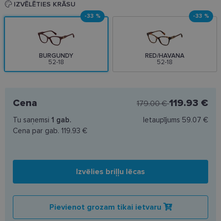
IZVĒLĒTIES KRĀSU
-33 %
-33 %
BURGUNDY
RED/HAVANA
52-18
52-18
Cena
119.93 €
179.00 €
Tu saņemsi
1
gab.
Ietaupījums
59.07 €
Cena par gab.
119.93 €
Izvēlies briļļu lēcas
Pievienot grozam tikai ietvaru