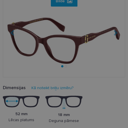
Bilde
Dimensijas
Kā noteikt briļļu izmēru?
52 mm
18 mm
Lēcas platums
Deguna pārnese