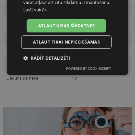
varat atļaut arī citu sīkdatņu izmantošanu.
Lasīt vairāk
Izmērs
M
Krāsa
burgundy
ATĻAUT VISAS SĪKDATNES
Materiāls
Plastmasa
ATĻAUT TIKAI NEPIECIEŠAMĀS
Pircēju grupa
Sievietēm
RĀDĪT DETALIZĒTI
Lēcas platums
52
POWERED BY COOKIESCRIPT
Nepieciešamās
Statistikas
sīkdatnes
sīkdatnes
Deguna pārnese
18
Mārketinga
Funkcionālās
sīkdatnes
sīkdatnes
Neklasificētās