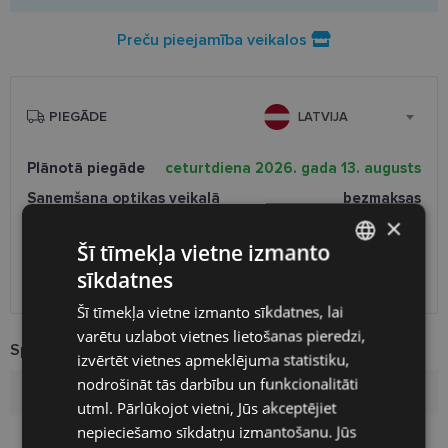
Preču pieejamība veikalos
PIEGĀDE
LATVIJA
Plānotā piegāde
ceturtdiena 2026. gada 13. augusts
Saņemšana optikas veikalā
bezmaksas
SmartPosti
0.75 €
×
Unisend pakomāti
1.00 €
Šī tīmekļa vietne izmanto
Omniva
1.75 €
sīkdatnes
LATVIAN
Piegāde uz adresi
2.00 €
Šī tīmekļa vietne izmanto sīkdatnes, lai
ENGLISH
varētu uzlabot vietnes lietošanas pieredzi,
Specifikācija
RUSSIAN
izvērtēt vietnes apmeklējuma statistiku,
nodrošināt tās darbību un funkcionalitāti
FINNISH
Zīmols
MARC JACOBS
utml. Pārlūkojot vietni, Jūs akceptējiet
nepieciešamo sīkdatņu izmantošanu. Jūs
Izmērs
52-18