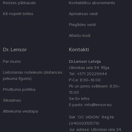
Redzes pārbaude
Kontaktlēcu abonements
_tt_enable_cookie
.lensor.eu
2 mēneši
Šis sīkfails ti
4 nedēļas
izmantots, la
atcerētos
Kā nopirkt brilles
Apmaksas veidi
lietotāja
preferences
attiecībā uz
Piegādes veidi
sīkdatņu
izmantošan
Atlaižu kodi
tīmekļa viet
country_ok
www.lensor.eu
1 gads
Dr. Lensor
Kontakti
clientId
www.lensor.eu
1 gads
Šis sīkfails ti
izmantots, la
Par mums
Dr.Lensor Latvija
atšķirtu uni
lietotājus,
Ulbrokas iela 34, Rīga
piešķirot nej
Lietošanas noteikumi (distances
Tel.: +371 20229944
ģenerētu
pirkuma līgums)
numuru kā
P-Ce: 8:30–16:00
klienta
Pk un pirms svētkiem: 8:30–
identifikator
Privātuma politika
To izmanto, 
15:00
uzlabotu
Se-Sv brīvs
lietotāja
Sīkdatnes
pieredzi,
E-pasts: info@lensor.eu
optimizējot
Atteikuma veidlapa
tīmekļa viet
veiktspēju u
SIA “OC VISION” Reģ.Nr.
funkcionalitā
LV40003105710
shipping_country
www.lensor.eu
1 gads
Jur. adrese: Ulbrokas iela 34,