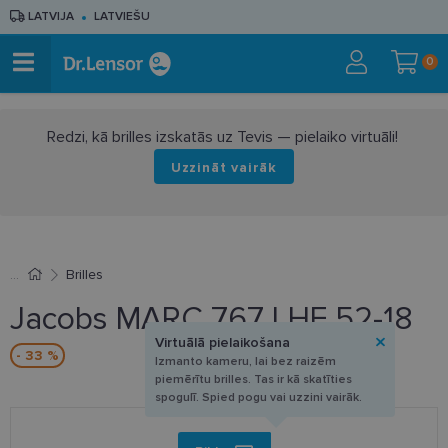
LATVIJA
LATVIEŠU
0
Redzi, kā brilles izskatās uz Tevis — pielaiko virtuāli!
Uzzināt vairāk
Brilles
Jacobs MARC 767 LHF 52-18
Virtuālā pielaikošana
- 33 %
Izmanto kameru, lai bez raizēm
piemērītu brilles. Tas ir kā skatīties
spogulī. Spied pogu vai uzzini vairāk.