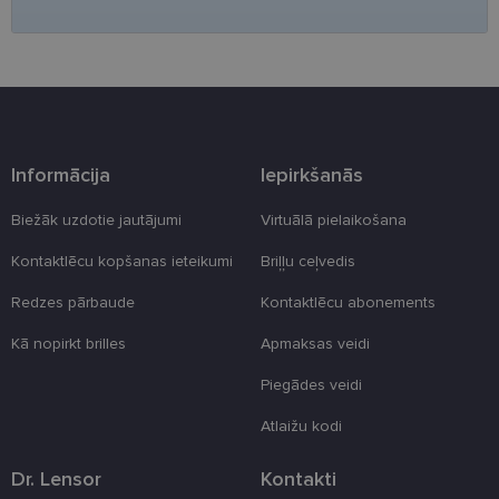
Nepieciešamās sīkdatnes
Statistikas sīkdatnes
Mārketinga sīkdatnes
Funkcionālās sīkdatnes
Neklasificētās
Šīs sīkdatnes nepieciešamas, lai Jūs varētu apmeklēt
un pārlūkot tīmekļa vietnes saturu un izmantot tās
piedāvātās iespējas. Šīs sīkdatnes identificē Jūsu
Informācija
Iepirkšanās
iekārtu, bet neizpauž Jūsu identitāti, kā arī tās nevāc
un neapkopo informāciju. Bez šīm sīkdatnēm
tīmekļa vietne nevarēs pilnvērtīgi darboties,
Biežāk uzdotie jautājumi
Virtuālā pielaikošana
piemēram, sniegt nepieciešamo informāciju vai
nodrošināt pieprasītos pakalpojumus. Šīs sīkdatnes
Kontaktlēcu kopšanas ieteikumi
Briļļu ceļvedis
tiek glabātas Jūsu iekārtā līdz brīdim, kad sīkdatne
izpildījusi savu funkciju, bet ne ilgāk kā divus gadus.
Redzes pārbaude
Kontaktlēcu abonements
Šīs noteikti nepieciešamās sīkdatnes izvietojas
automātiski.
Kā nopirkt brilles
Apmaksas veidi
Nodrošinātājs
Derīguma
Nosaukums
Apraksts
/ Joma
termiņš
Piegādes veidi
_tt_enable_cookie
.lensor.eu
2 mēneši
Šis sīkfails ti
4 nedēļas
izmantots, la
Atlaižu kodi
atcerētos
lietotāja
preferences
Dr. Lensor
Kontakti
attiecībā uz