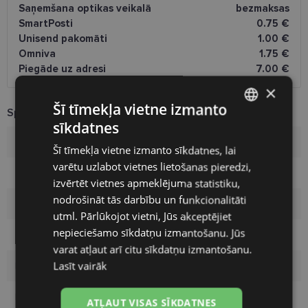
Saņemšana optikas veikalā
bezmaksas
SmartPosti
0.75 €
Unisend pakomāti
1.00 €
Omniva
1.75 €
Piegāde uz adresi
7.00 €
×
Šī tīmekļa vietne izmanto
Specifikācija
sīkdatnes
LATVIAN
Zīmols
ICONE
Šī tīmekļa vietne izmanto sīkdatnes, lai
ENGLISH
varētu uzlabot vietnes lietošanas pieredzi,
Izmērs
55-18
RUSSIAN
izvērtēt vietnes apmeklējuma statistiku,
nodrošināt tās darbību un funkcionalitāti
FINNISH
Izmērs
L
utml. Pārlūkojot vietni, Jūs akceptējiet
nepieciešamo sīkdatņu izmantošanu. Jūs
Krāsa
black
varat atļaut arī citu sīkdatņu izmantošanu.
Lasīt vairāk
Materiāls
Metāls
Pircēju grupa
Sievietēm
ATĻAUT VISAS SĪKDATNES