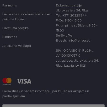
sīkdatņu
izmantošan
Par mums
Dr.Lensor Latvija
tīmekļa viet
Ulbrokas iela 34, Rīga
Lietošanas noteikumi (distances
country_ok
www.lensor.eu
1 gads
Tel.: +371 20229944
pirkuma līgums)
P-Ce: 8:30–16:00
clientId
www.lensor.eu
1 gads
Šis sīkfails ti
izmantots, la
Pk un pirms svētkiem: 8:30–
Privātuma politika
atšķirtu uni
15:00
lietotājus,
piešķirot nej
Se-Sv brīvs
Sīkdatnes
ģenerētu
E-pasts: info@lensor.eu
numuru kā
klienta
Atteikuma veidlapa
identifikator
SIA “OC VISION” Reģ.Nr.
To izmanto, 
uzlabotu
LV40003105710
lietotāja
Jur. adrese: Ulbrokas iela 34,
pieredzi,
optimizējot
Rīga, Latvija, LV-1021
tīmekļa viet
veiktspēju u
funkcionalitā
shipping_country
www.lensor.eu
1 gads
csrftoken
www.lensor.eu
11 mēneši
Šis sīkfails ir
Pieraksties un saņem informāciju par Dr.Lensor akcijām un
4 nedēļas
saistīts ar
Django tīme
piedāvājumiem
izstrādes
platformu
Lūdzu ievadiet e-pasta adresi
Python. Tas 