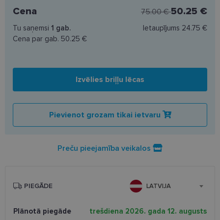
Cena
50.25 €
75.00 €
Tu saņemsi
1
gab.
Ietaupījums
24.75 €
Cena par gab.
50.25 €
Izvēlies briļļu lēcas
Pievienot grozam tikai ietvaru
Preču pieejamība veikalos
PIEGĀDE
LATVIJA
Plānotā piegāde
trešdiena 2026. gada 12. augusts