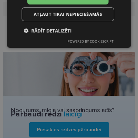
Lēcas platums
55
ATĻAUT TIKAI NEPIECIEŠAMĀS
Deguna pārnese
18
RĀDĪT DETALIZĒTI
POWERED BY COOKIESCRIPT
Nepieciešamās
Statistikas
sīkdatnes
sīkdatnes
Mārketinga
Funkcionālās
sīkdatnes
sīkdatnes
Neklasificētās
Nogurums, migla vai saspringums acīs?
Pārbaudi redzi
laicīgi
Piesakies redzes pārbaudei