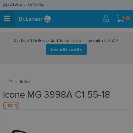
LATVIJA
LATVIEŠU
0
Redzi, kā brilles izskatās uz Tevis — pielaiko virtuāli!
Uzzināt vairāk
Brilles
Icone MG 3998A C1 55-18
- 33 %