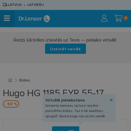
LATVIJA
LATVIEŠU
0
Redzi, kā brilles izskatās uz Tevis — pielaiko virtuāli!
Uzzināt vairāk
Brilles
Hugo HG 1185 EYR 55-17
Virtuālā pielaikošana
- 50 %
Izmanto kameru, lai bez raizēm
piemērītu brilles. Tas ir kā skatīties
spogulī. Spied pogu vai uzzini vairāk.