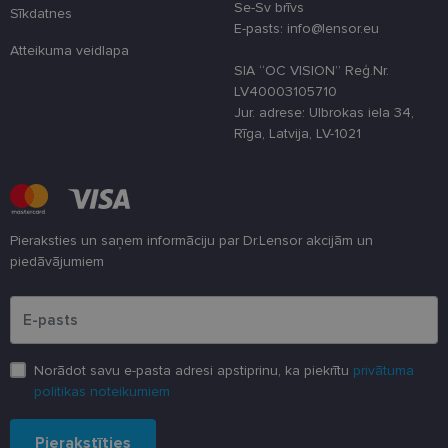
veiktspēju u
Se-Sv brīvs
Sīkdatnes
funkcionalitā
E-pasts: info@lensor.eu
shipping_country
www.lensor.eu
1 gads
Atteikuma veidlapa
SIA “OC VISION” Reģ.Nr.
csrftoken
www.lensor.eu
11 mēneši
Šis sīkfails ir
4 nedēļas
saistīts ar
LV40003105710
Django tīme
Jur. adrese: Ulbrokas iela 34,
izstrādes
platformu
Rīga, Latvija, LV-1021
Python. Tas 
paredzēts, la
palīdzētu
aizsargāt vie
pret noteikt
veida
programmat
Pieraksties un saņem informāciju par Dr.Lensor akcijām un
uzbrukumie
tīmekļa
piedāvājumiem
veidlapām.
Lūdzu ievadiet e-pasta adresi
CookieScriptConsent
11 mēneši
Šo sīkfailu
CookieScript
3 nedēļas
izmanto Coo
www.lensor.eu
Script.com
serviss, lai
atcerētos
Norādot savu e-pasta adresi apstiprinu, ka piekrītu
privātuma
apmeklētāju
sīkfailu
politikas noteikumiem
piekrišanas
preferences.
ir nepiecieš
Pierakstīties
lai Cookie-