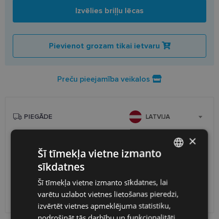
Izvēlies briļļu lēcas
Pievienot grozam tikai ietvaru
Preču pieejamība veikalos
PIEGĀDE
LATVIJA
×
Plānotā piegāde
trešdiena 2026. gada 12. augusts
Šī tīmekļa vietne izmanto
Saņemšana optikas veikalā
bezmaksas
sīkdatnes
SmartPosti
0.75 €
LATVIAN
Unisend pakomāti
1.00 €
Šī tīmekļa vietne izmanto sīkdatnes, lai
ENGLISH
Omniva
1.75 €
varētu uzlabot vietnes lietošanas pieredzi,
Piegāde uz adresi
7.00 €
RUSSIAN
izvērtēt vietnes apmeklējuma statistiku,
nodrošināt tās darbību un funkcionalitāti
FINNISH