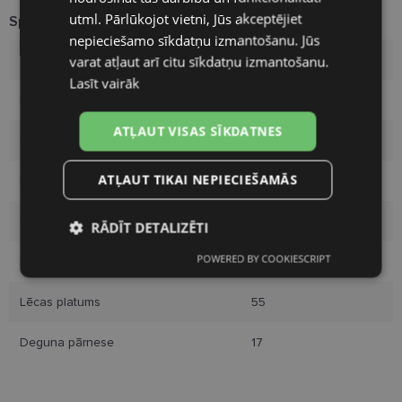
utml. Pārlūkojot vietni, Jūs akceptējiet
Specifikācija
nepieciešamo sīkdatņu izmantošanu. Jūs
varat atļaut arī citu sīkdatņu izmantošanu.
Zīmols
HUGO
Lasīt vairāk
Izmērs
55-17
ATĻAUT VISAS SĪKDATNES
Izmērs
M
ATĻAUT TIKAI NEPIECIEŠAMĀS
Krāsa
gd/pk
Materiāls
Metāls
RĀDĪT DETALIZĒTI
POWERED BY COOKIESCRIPT
Pircēju grupa
Sievietēm
Nepieciešamās
Statistikas
sīkdatnes
sīkdatnes
Lēcas platums
55
Deguna pārnese
17
Mārketinga
Funkcionālās
sīkdatnes
sīkdatnes