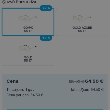
IZVĒLĒTIES KRĀSU
-50 %
GD/PK
GOLD AZURE
55-17
55-17
-50 %
GOLD
55-17
Cena
64.50 €
129.00 €
Tu saņemsi
1
gab.
Ietaupījums
64.50 €
Cena par gab.
64.50 €