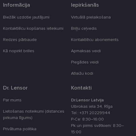
Informācija
Iepirkšanās
Nodrošinātājs
Derīguma
Nosaukums
Apraksts
/ Joma
termiņš
Biežāk uzdotie jautājumi
Virtuālā pielaikošana
_tt_enable_cookie
.lensor.eu
2 mēneši
Šis sīkfails ti
4 nedēļas
izmantots, la
Kontaktlēcu kopšanas ieteikumi
Briļļu ceļvedis
atcerētos
lietotāja
preferences
Redzes pārbaude
Kontaktlēcu abonements
attiecībā uz
sīkdatņu
Kā nopirkt brilles
Apmaksas veidi
izmantošan
tīmekļa viet
Piegādes veidi
country_ok
www.lensor.eu
1 gads
Atlaižu kodi
clientId
www.lensor.eu
1 gads
Šis sīkfails ti
izmantots, la
atšķirtu uni
lietotājus,
Dr. Lensor
Kontakti
piešķirot nej
ģenerētu
numuru kā
Par mums
Dr.Lensor Latvija
klienta
Ulbrokas iela 34, Rīga
identifikator
Lietošanas noteikumi (distances
To izmanto, 
Tel.: +371 20229944
uzlabotu
pirkuma līgums)
P-Ce: 8:30–16:00
lietotāja
pieredzi,
Pk un pirms svētkiem: 8:30–
Privātuma politika
optimizējot
15:00
tīmekļa viet