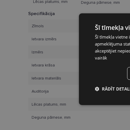
Lēcas platums, mm
Deguna pārnese, mm
Specifikācija
Šī tīmekļa 
Zīmols
Šī tīmekļa vietne 
Ietvara izmērs
apmeklējuma stati
akceptējiet nepie
Izmērs
vairāk
Ietvara krāsa
Ietvara materiāls
RĀDĪT DETAL
Auditorija
Nepieciešamā
Lēcas platums, mm
sīkdatnes
Deguna pārnese, mm