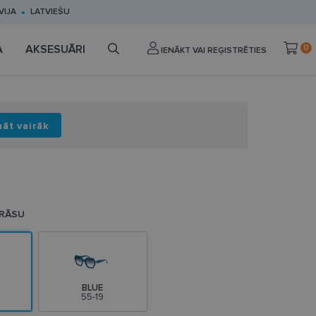
VIJA
LATVIEŠU
A
AKSESUĀRI
0
IENĀKT VAI REĢISTRĒTIES
nāt vairāk
KRĀSU
BLUE
55-19