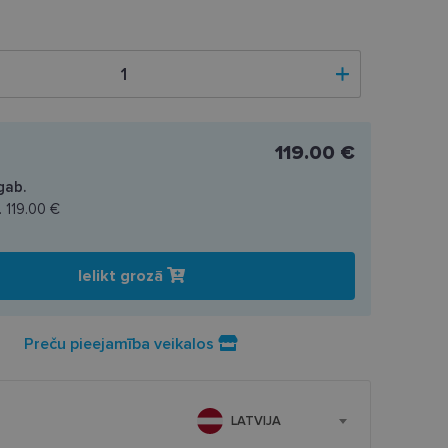
119.00 €
gab.
.
119.00 €
Ielikt grozā
Preču pieejamība veikalos
LATVIJA