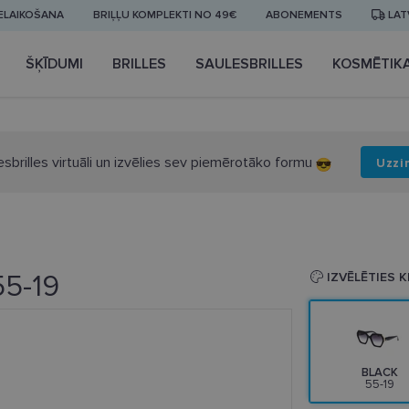
IELAIKOŠANA
BRIĻĻU KOMPLEKTI NO 49€
ABONEMENTS
LAT
ŠĶĪDUMI
BRILLES
SAULESBRILLES
KOSMĒTIK
esbrilles virtuāli un izvēlies sev piemērotāko formu
Uzzi
55-19
IZVĒLĒTIES 
BLACK
55-19