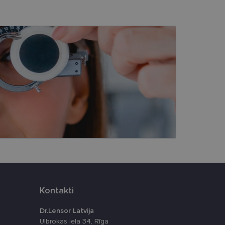
s
Neklasificētās
vātās iespējas. Šīs
z šīm sīkdatnēm
rasītos
ne ilgāk kā divus
eferences attiecībā uz
tājus, piešķirot
To izmanto, lai
tnes veiktspēju un
Kontakti
latformu Python. Tas
Dr.Lensor Latvija
ikta veida
Ulbrokas iela 34, Rīga