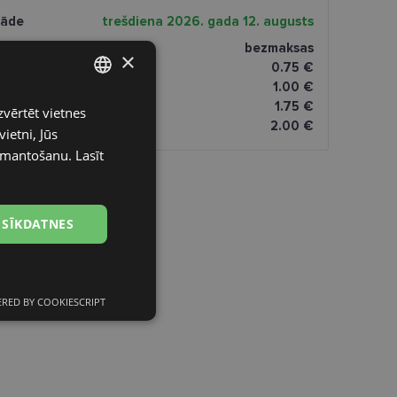
gāde
trešdiena 2026. gada 12. augusts
ptikas veikalā
bezmaksas
×
0.75 €
omāti
1.00 €
1.75 €
zvērtēt vietnes
LATVIAN
dresi
2.00 €
ietni, Jūs
ENGLISH
izmantošanu.
Lasīt
RUSSIAN
FINNISH
 SĪKDATNES
RED BY COOKIESCRIPT
Neklasificētās