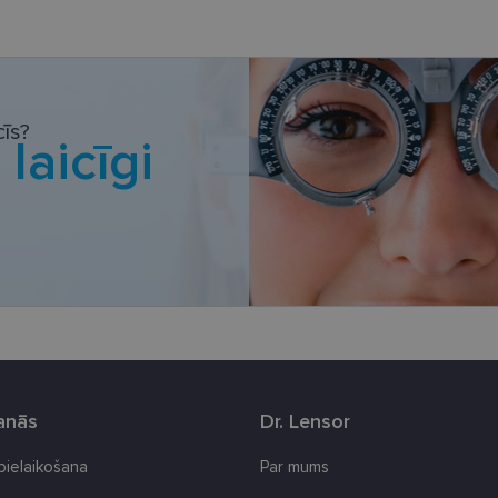
datnes
Statistikas sīkdatnes
Mārketinga sīkdatnes
Funkcionālās sīkdatne
ešamas, lai Jūs varētu apmeklēt un pārlūkot tīmekļa vietnes saturu un izmantot tās piedā
Jūsu iekārtu, bet neizpauž Jūsu identitāti, kā arī tās nevāc un neapkopo informāciju. Be
īs?
i
laicīgi
s pilnvērtīgi darboties, piemēram, sniegt nepieciešamo informāciju vai nodrošināt piep
atnes tiek glabātas Jūsu iekārtā līdz brīdim, kad sīkdatne izpildījusi savu funkciju, bet 
epieciešamās sīkdatnes izvietojas automātiski.
Nodrošinātājs
Derīguma
Apraksts
/ Joma
termiņš
.lensor.eu
2 mēneši
Šis sīkfails tiek izmantots, lai atcerētos lietotāja pr
4 nedēļas
sīkdatņu izmantošanu tīmekļa vietnē.
www.lensor.eu
1 gads
www.lensor.eu
1 gads
Šis sīkfails tiek izmantots, lai atšķirtu unikālos lieto
nejauši ģenerētu numuru kā klienta identifikatoru. 
uzlabotu lietotāja pieredzi, optimizējot tīmekļa vie
funkcionalitāti.
šanās
Dr. Lensor
www.lensor.eu
1 gads
www.lensor.eu
11 mēneši
Šis sīkfails ir saistīts ar Django tīmekļa izstrādes p
 pielaikošana
Par mums
4 nedēļas
ir paredzēts, lai palīdzētu aizsargāt vietni pret note
programmatūras uzbrukumiem tīmekļa veidlapām.