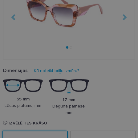
Dimensijas
Kā noteikt briļļu izmēru?
55 mm
17 mm
Lēcas platums, mm
Deguna pārnese,
mm
IZVĒLĒTIES KRĀSU