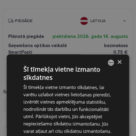
PIEGĀDE
LATVIJA
Plānotā piegāde
piektdiena 2026. gada 14. augusts
Saņemšana optikas veikalā
bezmaksas
SmartPosti
0.75 €
Unisend pakomāti
1.00 €
×
Omniva
1.75 €
Šī tīmekļa vietne izmanto
Piegāde uz adresi
2.00 €
sīkdatnes
LATVIAN
Šī tīmekļa vietne izmanto sīkdatnes, lai
ENGLISH
Specifikācija
varētu uzlabot vietnes lietošanas pieredzi,
RUSSIAN
izvērtēt vietnes apmeklējuma statistiku,
Zīmols
HICKMANN
nodrošināt tās darbību un funkcionalitāti
FINNISH
utml. Pārlūkojot vietni, Jūs akceptējiet
Ietvara izmērs
55-17
nepieciešamo sīkdatņu izmantošanu. Jūs
varat atļaut arī citu sīkdatņu izmantošanu.
Izmērs
M