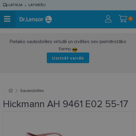
LATVIJA
LATVIEŠU
0
Pielaiko saulesbrilles virtuāli un izvēlies sev piemērotāko
formu
Uzzināt vairāk
Saulesbrilles
Hickmann AH 9461 E02 55-17