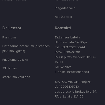
4 nedēļas
izmantots, la
atcerētos
lietotāja
Piegādes veidi
preferences
attiecībā uz
Atlaižu kodi
sīkdatņu
izmantošan
tīmekļa viet
Dr. Lensor
Kontakti
country_ok
www.lensor.eu
1 gads
clientId
www.lensor.eu
1 gads
Šis sīkfails ti
Par mums
Dr.Lensor Latvija
izmantots, la
Ulbrokas iela 34, Rīga
atšķirtu uni
Lietošanas noteikumi (distances
lietotājus,
Tel.: +371 20229944
piešķirot nej
pirkuma līgums)
P-Ce: 8:30–16:00
ģenerētu
numuru kā
Pk un pirms svētkiem: 8:30–
Privātuma politika
klienta
15:00
identifikator
To izmanto, 
Se-Sv brīvs
Sīkdatnes
uzlabotu
E-pasts: info@lensor.eu
lietotāja
pieredzi,
Atteikuma veidlapa
optimizējot
SIA “OC VISION” Reģ.Nr.
tīmekļa viet
veiktspēju u
LV40003105710
funkcionalitā
Jur. adrese: Ulbrokas iela 34,
Rīga, Latvija, LV-1021
shipping_country
www.lensor.eu
1 gads
csrftoken
www.lensor.eu
11 mēneši
Šis sīkfails ir