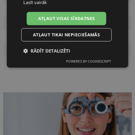
Lasīt vairāk
Ietvara krāsa
beige/mos
ATĻAUT VISAS SĪKDATNES
Ietvara materiāls
Plastmasa
ATĻAUT TIKAI NEPIECIEŠAMĀS
Auditorija
Sievietēm
Lēcas platums, mm
55
RĀDĪT DETALIZĒTI
POWERED BY COOKIESCRIPT
Nepieciešamās
Statistikas
Deguna pārnese, mm
17
sīkdatnes
sīkdatnes
Mārketinga
Funkcionālās
sīkdatnes
sīkdatnes
Neklasificētās