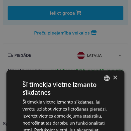
Ielikt grozā
Preču pieejamība veikalos
PIEGĀDE
LATVIJA
Plānotā piegāde
piektdiena 2026. gada 14. augusts
×
Saņemšana optikas veikalā
bezmaksas
Šī tīmekļa vietne izmanto
SmartPosti
0.75 €
sīkdatnes
Unisend pakomāti
1.00 €
LATVIAN
Omniva
1.75 €
Šī tīmekļa vietne izmanto sīkdatnes, lai
ENGLISH
Piegāde uz adresi
2.00 €
varētu uzlabot vietnes lietošanas pieredzi,
RUSSIAN
izvērtēt vietnes apmeklējuma statistiku,
nodrošināt tās darbību un funkcionalitāti
FINNISH
Specifikācija
utml. Pārlūkojot vietni, Jūs akceptējiet