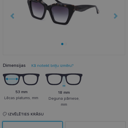
Dimensijas
Kā noteikt briļļu izmēru?
53 mm
18 mm
Lēcas platums, mm
Deguna pārnese,
mm
IZVĒLĒTIES KRĀSU