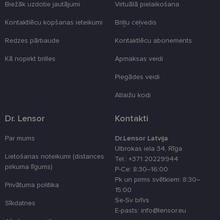
Nodrošinātājs
Derīguma
Biežāk uzdotie jautājumi
Virtuālā pielaikošana
Nosaukums
Apraksts
/ Joma
termiņš
Kontaktlēcu kopšanas ieteikumi
Briļļu ceļvedis
_tt_enable_cookie
.lensor.eu
2 mēneši
Šis sīkfails ti
4 nedēļas
izmantots, la
atcerētos
Redzes pārbaude
Kontaktlēcu abonements
lietotāja
preferences
Kā nopirkt brilles
Apmaksas veidi
attiecībā uz
sīkdatņu
izmantošan
Piegādes veidi
tīmekļa viet
country_ok
www.lensor.eu
1 gads
Atlaižu kodi
clientId
www.lensor.eu
1 gads
Šis sīkfails ti
izmantots, la
Dr. Lensor
Kontakti
atšķirtu uni
lietotājus,
piešķirot nej
Par mums
Dr.Lensor Latvija
ģenerētu
Ulbrokas iela 34, Rīga
numuru kā
klienta
Lietošanas noteikumi (distances
Tel.: +371 20229944
identifikator
pirkuma līgums)
P-Ce: 8:30–16:00
To izmanto, 
uzlabotu
Pk un pirms svētkiem: 8:30–
lietotāja
Privātuma politika
15:00
pieredzi,
optimizējot
Se-Sv brīvs
Sīkdatnes
tīmekļa viet
E-pasts: info@lensor.eu
veiktspēju u
funkcionalitā