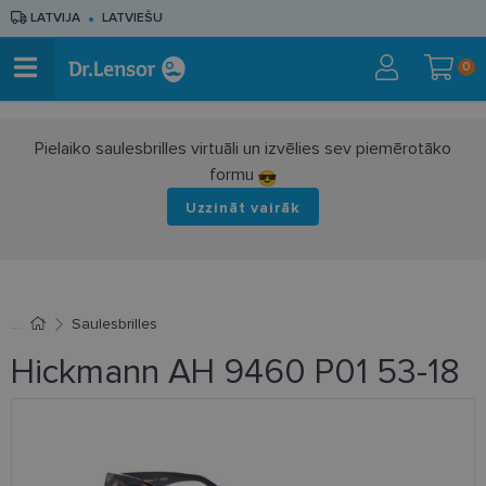
LATVIJA
LATVIEŠU
0
Pielaiko saulesbrilles virtuāli un izvēlies sev piemērotāko
formu
Uzzināt vairāk
Saulesbrilles
Hickmann AH 9460 P01 53-18