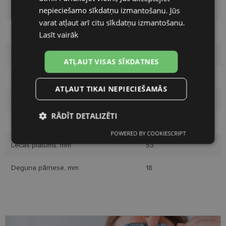
Zīmols
HICKMANN
nepieciešamo sīkdatņu izmantošanu. Jūs
varat atļaut arī citu sīkdatņu izmantošanu.
Ietvara izmērs
53-18
Lasīt vairāk
Izmērs
M
ATĻAUT VISAS SĪKDATNES
Ietvara krāsa
black mos
ATĻAUT TIKAI NEPIECIEŠAMĀS
Ietvara materiāls
Plastmasa
RĀDĪT DETALIZĒTI
Auditorija
Sievietēm
POWERED BY COOKIESCRIPT
Nepieciešamās
Statistikas
sīkdatnes
sīkdatnes
Lēcas platums, mm
53
Deguna pārnese, mm
18
Mārketinga
Funkcionālās
sīkdatnes
sīkdatnes