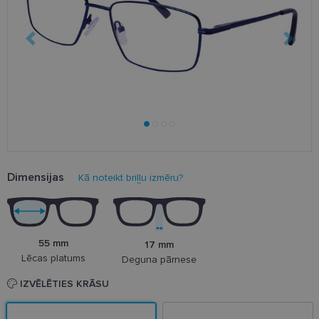
Dimensijas
Kā noteikt briļļu izmēru?
55 mm
17 mm
Lēcas platums
Deguna pārnese
IZVĒLĒTIES KRĀSU