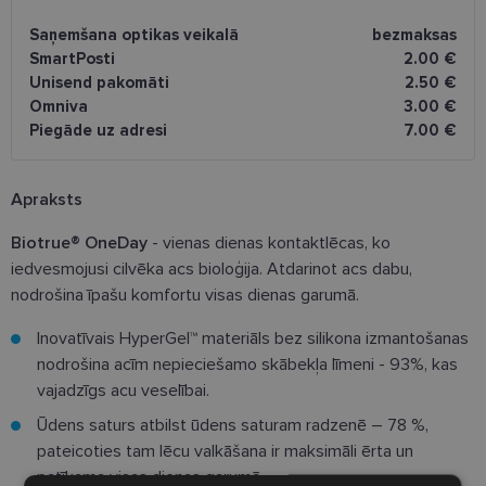
Saņemšana optikas veikalā
bezmaksas
SmartPosti
2.00 €
Unisend pakomāti
2.50 €
Omniva
3.00 €
Piegāde uz adresi
7.00 €
Apraksts
Biotrue® OneDay
- vienas dienas kontaktlēcas, ko
iedvesmojusi cilvēka acs bioloģija. Atdarinot acs dabu,
nodrošina īpašu komfortu visas dienas garumā.
Inovatīvais HyperGel™ materiāls bez silikona izmantošanas
nodrošina acīm nepieciešamo skābekļa līmeni - 93%, kas
vajadzīgs acu veselībai.
Ūdens saturs atbilst ūdens saturam radzenē – 78 %,
pateicoties tam lēcu valkāšana ir maksimāli ērta un
patīkama visas dienas garumā.