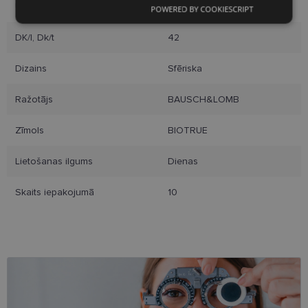
Ūdens daudzums
78%
POWERED BY COOKIESCRIPT
Nepieciešamās
Statistikas
sīkdatnes
sīkdatnes
DK/l, Dk/t
42
Dizains
Sfēriska
Mārketinga
Funkcionālās
sīkdatnes
sīkdatnes
Ražotājs
BAUSCH&LOMB
Zīmols
BIOTRUE
Neklasificētās
Lietošanas ilgums
Dienas
Skaits iepakojumā
10
Nepieciešamās sīkdatnes
Statistikas sīkdatnes
Mārketinga sīkdatnes
Funkcionālās sīkdatnes
Neklasificētās
Šīs sīkdatnes nepieciešamas, lai Jūs varētu apmeklēt