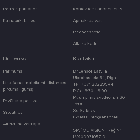
lietotājus,
piešķirot nej
Redzes pārbaude
Kontaktlēcu abonements
ģenerētu
numuru kā
Kā nopirkt brilles
Apmaksas veidi
klienta
identifikator
To izmanto, 
Piegādes veidi
uzlabotu
lietotāja
pieredzi,
Atlaižu kodi
optimizējot
tīmekļa viet
veiktspēju u
Dr. Lensor
Kontakti
funkcionalitā
shipping_country
www.lensor.eu
1 gads
Par mums
Dr.Lensor Latvija
Ulbrokas iela 34, Rīga
csrftoken
www.lensor.eu
11 mēneši
Šis sīkfails ir
4 nedēļas
saistīts ar
Lietošanas noteikumi (distances
Tel.: +371 20229944
Django tīme
pirkuma līgums)
P-Ce: 8:30–16:00
izstrādes
platformu
Pk un pirms svētkiem: 8:30–
Python. Tas 
Privātuma politika
15:00
paredzēts, la
palīdzētu
Se-Sv brīvs
Sīkdatnes
aizsargāt vie
E-pasts: info@lensor.eu
pret noteikt
veida
Atteikuma veidlapa
programmat
SIA “OC VISION” Reģ.Nr.
uzbrukumie
tīmekļa
LV40003105710
veidlapām.