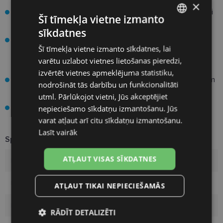
×
Īpaša ārējā lēcas virsma atdarina asaru plēvītes lipīdu slāni
Šī tīmekļa vietne izmanto
un neļauj veidoties acu sausumam un kairinājumam.
sīkdatnes
LATVIAN
Lēcu ražošanā tiek izmantota High Definition™ optika, kas
Šī tīmekļa vietne izmanto sīkdatnes, lai
samazina atspīdumus un nodrošina skaidru un asu redzi
ENGLISH
varētu uzlabot vietnes lietošanas pieredzi,
pat vājā apgaismojumā.
RUSSIAN
izvērtēt vietnes apmeklējuma statistiku,
UV aizsardzība pasargā acis no kaitīgajiem ultravioletajiem
nodrošināt tās darbību un funkcionalitāti
FINNISH
stariem.
utml. Pārlūkojot vietni, Jūs akceptējiet
Viegli lietojamas - tās ir vienas dienas
Biotrue®
nepieciešamo sīkdatņu izmantošanu. Jūs
OneDay
kontaktlēcas.
varat atļaut arī citu sīkdatņu izmantošanu.
Lasīt vairāk
Specifikācija
ATĻAUT VISAS SĪKDATNES
Rādiuss
8.6
Diametrs
14.2
ATĻAUT TIKAI NEPIECIEŠAMĀS
Materiāls
Nesofilcon A
RĀDĪT DETALIZĒTI