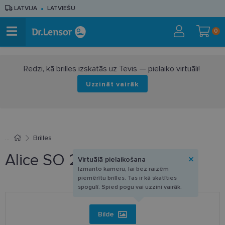
LATVIJA
LATVIEŠU
0
Redzi, kā brilles izskatās uz Tevis — pielaiko virtuāli!
Uzzināt vairāk
Brilles
Alice SO 201 C3 54-17
Virtuālā pielaikošana
Izmanto kameru, lai bez raizēm
piemērītu brilles. Tas ir kā skatīties
spogulī. Spied pogu vai uzzini vairāk.
Bilde