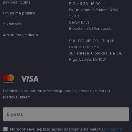
pirkuma līgums)
optimizējot
P-Ce: 8:30–16:00
tīmekļa viet
Pk un pirms svētkiem: 8:30–
veiktspēju u
Privātuma politika
funkcionalitā
15:00
Se-Sv brīvs
Sīkdatnes
shipping_country
www.lensor.eu
1 gads
E-pasts: info@lensor.eu
csrftoken
www.lensor.eu
11 mēneši
Šis sīkfails ir
Atteikuma veidlapa
4 nedēļas
saistīts ar
SIA “OC VISION” Reģ.Nr.
Django tīme
izstrādes
LV40003105710
platformu
Jur. adrese: Ulbrokas iela 34,
Python. Tas 
paredzēts, la
Rīga, Latvija, LV-1021
palīdzētu
aizsargāt vie
pret noteikt
veida
programmat
uzbrukumie
tīmekļa
veidlapām.
Pieraksties un saņem informāciju par Dr.Lensor akcijām un
piedāvājumiem
CookieScriptConsent
11 mēneši
Šo sīkfailu
CookieScript
3 nedēļas
izmanto Coo
www.lensor.eu
Lūdzu ievadiet e-pasta adresi
Script.com
serviss, lai
atcerētos
apmeklētāju
sīkfailu
piekrišanas
Norādot savu e-pasta adresi apstiprinu, ka piekrītu
privātuma
preferences.