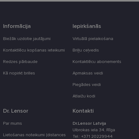
Šīs noteikti nepieciešamās sīkdatnes izvietojas
automātiski.
Nodrošinātājs
Derīguma
Nosaukums
Apraksts
/ Joma
termiņš
Informācija
Iepirkšanās
_tt_enable_cookie
.lensor.eu
2 mēneši
Šis sīkfails ti
4 nedēļas
izmantots, la
Biežāk uzdotie jautājumi
Virtuālā pielaikošana
atcerētos
lietotāja
Kontaktlēcu kopšanas ieteikumi
Briļļu ceļvedis
preferences
attiecībā uz
sīkdatņu
Redzes pārbaude
Kontaktlēcu abonements
izmantošan
tīmekļa viet
Kā nopirkt brilles
Apmaksas veidi
country_ok
www.lensor.eu
1 gads
Piegādes veidi
clientId
www.lensor.eu
1 gads
Šis sīkfails ti
izmantots, la
atšķirtu uni
Atlaižu kodi
lietotājus,
piešķirot nej
ģenerētu
Dr. Lensor
Kontakti
numuru kā
klienta
identifikator
Par mums
Dr.Lensor Latvija
To izmanto, 
uzlabotu
Ulbrokas iela 34, Rīga
lietotāja
Lietošanas noteikumi (distances
Tel.: +371 20229944
pieredzi,