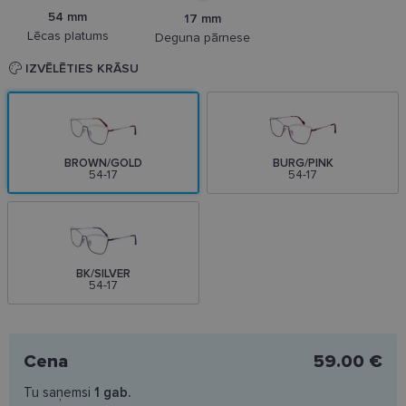
54 mm
17 mm
Lēcas platums
Deguna pārnese
IZVĒLĒTIES KRĀSU
BROWN/GOLD
BURG/PINK
54-17
54-17
BK/SILVER
54-17
Cena
59.00 €
Tu saņemsi
1
gab.