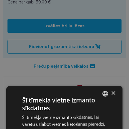
Cena par gab.
59.00 €
Izvēlies briļļu lēcas
Pievienot grozam tikai ietvaru
Preču pieejamība veikalos
PIEGĀDE
LATVIJA
×
Šī tīmekļa vietne izmanto
Plānotā piegāde
piektdiena 2026. gada 14. augusts
sīkdatnes
LATVIAN
Saņemšana optikas veikalā
bezmaksas
Šī tīmekļa vietne izmanto sīkdatnes, lai
SmartPosti
0.75 €
ENGLISH
varētu uzlabot vietnes lietošanas pieredzi,
Unisend pakomāti
1.00 €
RUSSIAN