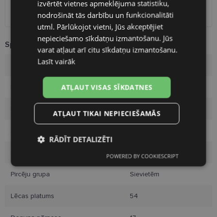
izvērtēt vietnes apmeklējuma statistiku,
Omniva
1.75 €
Piegāde uz adresi
7.00 €
nodrošināt tās darbību un funkcionalitāti
FINNISH
utml. Pārlūkojot vietni, Jūs akceptējiet
nepieciešamo sīkdatņu izmantošanu. Jūs
Specifikācija
varat atļaut arī citu sīkdatņu izmantošanu.
Lasīt vairāk
Zīmols
ALICE
ATĻAUT VISAS SĪKDATNES
Izmērs
54-17
Izmērs
M
ATĻAUT TIKAI NEPIECIEŠAMĀS
Krāsa
brown/gold
RĀDĪT DETALIZĒTI
Materiāls
Metāls
POWERED BY COOKIESCRIPT
Nepieciešamās
Statistikas
sīkdatnes
sīkdatnes
Pircēju grupa
Sievietēm
Lēcas platums
54
Mārketinga
Funkcionālās
sīkdatnes
sīkdatnes