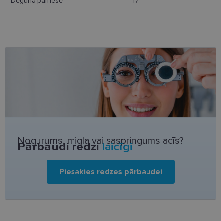
Deguna pārnese
17
Neklasificētās
Nepieciešamās sīkdatnes
Statistikas sīkdatnes
Mārketinga sīkdatnes
Funkcionālās sīkdatnes
Neklasificētās
Nogurums, migla vai saspringums acīs?
Pārbaudi redzi
laicīgi
Šīs sīkdatnes nepieciešamas, lai Jūs varētu apmeklēt
un pārlūkot tīmekļa vietnes saturu un izmantot tās
piedāvātās iespējas. Šīs sīkdatnes identificē Jūsu
Piesakies redzes pārbaudei
iekārtu, bet neizpauž Jūsu identitāti, kā arī tās nevāc
un neapkopo informāciju. Bez šīm sīkdatnēm
tīmekļa vietne nevarēs pilnvērtīgi darboties,
piemēram, sniegt nepieciešamo informāciju vai
nodrošināt pieprasītos pakalpojumus. Šīs sīkdatnes
tiek glabātas Jūsu iekārtā līdz brīdim, kad sīkdatne
izpildījusi savu funkciju, bet ne ilgāk kā divus gadus.