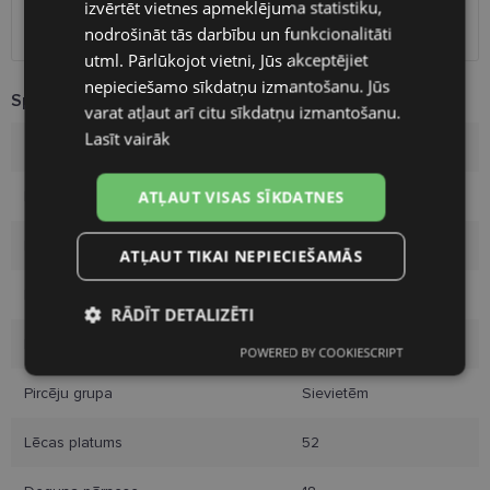
izvērtēt vietnes apmeklējuma statistiku,
Omniva
1.75 €
Piegāde uz adresi
7.00 €
nodrošināt tās darbību un funkcionalitāti
FINNISH
utml. Pārlūkojot vietni, Jūs akceptējiet
nepieciešamo sīkdatņu izmantošanu. Jūs
Specifikācija
varat atļaut arī citu sīkdatņu izmantošanu.
Lasīt vairāk
Zīmols
ALICE
ATĻAUT VISAS SĪKDATNES
Izmērs
52-18
Izmērs
M
ATĻAUT TIKAI NEPIECIEŠAMĀS
Krāsa
black
RĀDĪT DETALIZĒTI
Materiāls
Plastmasa
POWERED BY COOKIESCRIPT
Nepieciešamās
Statistikas
sīkdatnes
sīkdatnes
Pircēju grupa
Sievietēm
Lēcas platums
52
Mārketinga
Funkcionālās
sīkdatnes
sīkdatnes