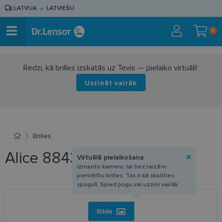
LATVIJA
LATVIEŠU
0
Redzi, kā brilles izskatās uz Tevis — pielaiko virtuāli!
Uzzināt vairāk
Brilles
Alice 884311 C1 52-18
Virtuālā pielaikošana
Izmanto kameru, lai bez raizēm
piemērītu brilles. Tas ir kā skatīties
spogulī. Spied pogu vai uzzini vairāk.
Bilde