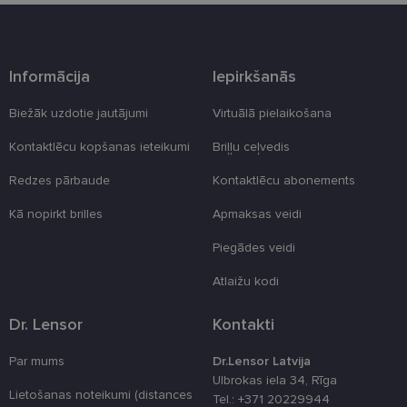
Šīs noteikti nepieciešamās sīkdatnes izvietojas
automātiski.
Nodrošinātājs
Derīguma
Nosaukums
Apraksts
/ Joma
termiņš
Informācija
Iepirkšanās
_tt_enable_cookie
.lensor.eu
2 mēneši
Šis sīkfails ti
4 nedēļas
izmantots, la
Biežāk uzdotie jautājumi
Virtuālā pielaikošana
atcerētos
lietotāja
Kontaktlēcu kopšanas ieteikumi
Briļļu ceļvedis
preferences
attiecībā uz
sīkdatņu
Redzes pārbaude
Kontaktlēcu abonements
izmantošan
tīmekļa viet
Kā nopirkt brilles
Apmaksas veidi
country_ok
www.lensor.eu
1 gads
Piegādes veidi
clientId
www.lensor.eu
1 gads
Šis sīkfails ti
izmantots, la
atšķirtu uni
Atlaižu kodi
lietotājus,
piešķirot nej
ģenerētu
Dr. Lensor
Kontakti
numuru kā
klienta
identifikator
Par mums
Dr.Lensor Latvija
To izmanto, 
uzlabotu
Ulbrokas iela 34, Rīga
lietotāja
Lietošanas noteikumi (distances
Tel.: +371 20229944
pieredzi,