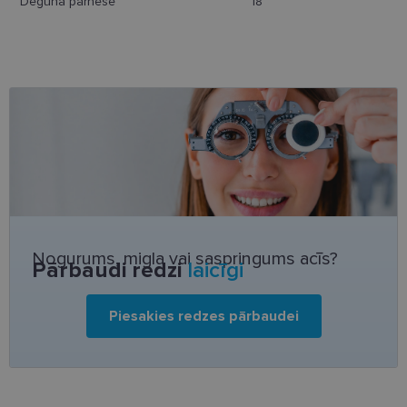
Deguna pārnese
18
Neklasificētās
Nepieciešamās sīkdatnes
Statistikas sīkdatnes
Mārketinga sīkdatnes
Funkcionālās sīkdatnes
Neklasificētās
Nogurums, migla vai saspringums acīs?
Pārbaudi redzi
laicīgi
Šīs sīkdatnes nepieciešamas, lai Jūs varētu apmeklēt
un pārlūkot tīmekļa vietnes saturu un izmantot tās
piedāvātās iespējas. Šīs sīkdatnes identificē Jūsu
Piesakies redzes pārbaudei
iekārtu, bet neizpauž Jūsu identitāti, kā arī tās nevāc
un neapkopo informāciju. Bez šīm sīkdatnēm
tīmekļa vietne nevarēs pilnvērtīgi darboties,
piemēram, sniegt nepieciešamo informāciju vai
nodrošināt pieprasītos pakalpojumus. Šīs sīkdatnes
tiek glabātas Jūsu iekārtā līdz brīdim, kad sīkdatne
izpildījusi savu funkciju, bet ne ilgāk kā divus gadus.