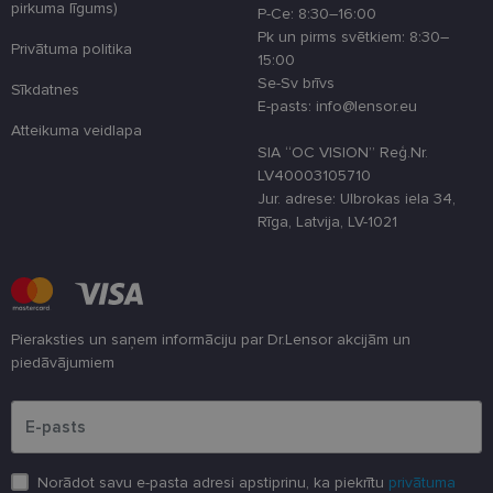
pirkuma līgums)
optimizējot
P-Ce: 8:30–16:00
tīmekļa viet
Pk un pirms svētkiem: 8:30–
veiktspēju u
Privātuma politika
funkcionalitā
15:00
Se-Sv brīvs
Sīkdatnes
shipping_country
www.lensor.eu
1 gads
E-pasts: info@lensor.eu
csrftoken
www.lensor.eu
11 mēneši
Šis sīkfails ir
Atteikuma veidlapa
4 nedēļas
saistīts ar
SIA “OC VISION” Reģ.Nr.
Django tīme
izstrādes
LV40003105710
platformu
Jur. adrese: Ulbrokas iela 34,
Python. Tas 
paredzēts, la
Rīga, Latvija, LV-1021
palīdzētu
aizsargāt vie
pret noteikt
veida
programmat
uzbrukumie
tīmekļa
veidlapām.
Pieraksties un saņem informāciju par Dr.Lensor akcijām un
piedāvājumiem
CookieScriptConsent
11 mēneši
Šo sīkfailu
CookieScript
3 nedēļas
izmanto Coo
www.lensor.eu
Lūdzu ievadiet e-pasta adresi
Script.com
serviss, lai
atcerētos
apmeklētāju
sīkfailu
piekrišanas
Norādot savu e-pasta adresi apstiprinu, ka piekrītu
privātuma
preferences.