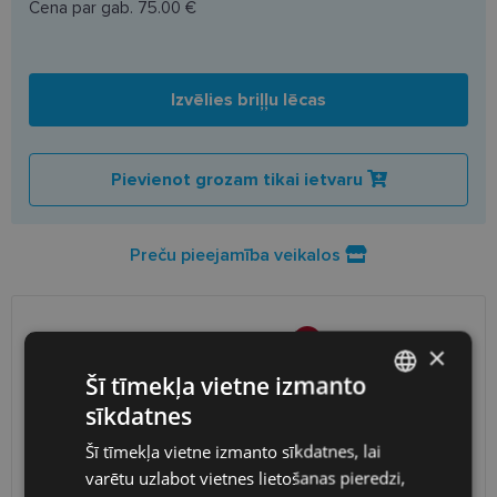
Cena par gab.
75.00 €
Izvēlies briļļu lēcas
Pievienot grozam tikai ietvaru
Preču pieejamība veikalos
PIEGĀDE
LATVIJA
×
Šī tīmekļa vietne izmanto
Plānotā piegāde
ceturtdiena 2026. gada 13. augusts
sīkdatnes
LATVIAN
Saņemšana optikas veikalā
bezmaksas
Šī tīmekļa vietne izmanto sīkdatnes, lai
SmartPosti
0.75 €
ENGLISH
varētu uzlabot vietnes lietošanas pieredzi,
Unisend pakomāti
1.00 €
RUSSIAN