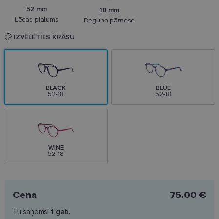
52 mm
18 mm
Lēcas platums
Deguna pārnese
IZVĒLĒTIES KRĀSU
BLACK
BLUE
52-18
52-18
WINE
52-18
Cena
75.00 €
Tu saņemsi
1
gab.