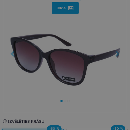
Bilde
IZVĒLĒTIES KRĀSU
-60 %
-60 %