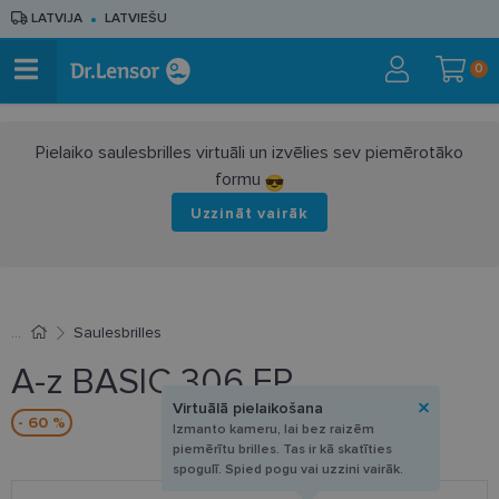
LATVIJA
LATVIEŠU
0
Pielaiko saulesbrilles virtuāli un izvēlies sev piemērotāko
formu
Uzzināt vairāk
Saulesbrilles
A-z BASIC 306 EP
Virtuālā pielaikošana
- 60 %
Izmanto kameru, lai bez raizēm
piemērītu brilles. Tas ir kā skatīties
spogulī. Spied pogu vai uzzini vairāk.