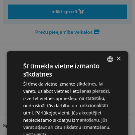
Ielikt grozā
Preču pieejamība veikalos
PIEGĀDE
LATVIJA
×
Šī tīmekļa vietne izmanto
Plānotā piegāde
otrdiena 2026. gada 11. augusts
sīkdatnes
LATVIAN
Saņemšana optikas veikalā
bezmaksas
Šī tīmekļa vietne izmanto sīkdatnes, lai
ENGLISH
SmartPosti
2.00 €
varētu uzlabot vietnes lietošanas pieredzi,
Unisend pakomāti
2.50 €
RUSSIAN
izvērtēt vietnes apmeklējuma statistiku,
Omniva
3.00 €
nodrošināt tās darbību un funkcionalitāti
FINNISH
Piegāde uz adresi
7.00 €
utml. Pārlūkojot vietni, Jūs akceptējiet
nepieciešamo sīkdatņu izmantošanu. Jūs
Specifikācija
varat atļaut arī citu sīkdatņu izmantošanu.
Lasīt vairāk