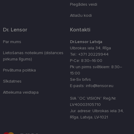
atcerētos
Piegādes veidi
lietotāja
preferences
attiecībā uz
Atlaižu kodi
sīkdatņu
izmantošan
tīmekļa viet
Dr. Lensor
Kontakti
country_ok
www.lensor.eu
1 gads
Par mums
Dr.Lensor Latvija
clientId
www.lensor.eu
1 gads
Šis sīkfails ti
Ulbrokas iela 34, Rīga
izmantots, la
atšķirtu uni
Lietošanas noteikumi (distances
Tel.: +371 20229944
lietotājus,
pirkuma līgums)
P-Ce: 8:30–16:00
piešķirot nej
ģenerētu
Pk un pirms svētkiem: 8:30–
numuru kā
Privātuma politika
15:00
klienta
identifikator
Se-Sv brīvs
Sīkdatnes
To izmanto, 
E-pasts: info@lensor.eu
uzlabotu
lietotāja
Atteikuma veidlapa
pieredzi,
SIA “OC VISION” Reģ.Nr.
optimizējot
tīmekļa viet
LV40003105710
veiktspēju u
Jur. adrese: Ulbrokas iela 34,
funkcionalitā
Rīga, Latvija, LV-1021
shipping_country
www.lensor.eu
1 gads
csrftoken
www.lensor.eu
11 mēneši
Šis sīkfails ir
4 nedēļas
saistīts ar