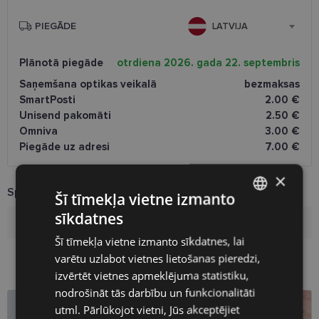
PIEGĀDE
LATVIJA
Plānotā piegāde
otrdiena 2026. gada 22. septembris
Saņemšana optikas veikalā
bezmaksas
SmartPosti
2.00 €
Unisend pakomāti
2.50 €
Omniva
3.00 €
Piegāde uz adresi
7.00 €
×
Specifikācija
Šī tīmekļa vietne izmanto
sīkdatnes
LATVIAN
Zīmols
XINHE
Šī tīmekļa vietne izmanto sīkdatnes, lai
ENGLISH
varētu uzlabot vietnes lietošanas pieredzi,
RUSSIAN
izvērtēt vietnes apmeklējuma statistiku,
nodrošināt tās darbību un funkcionalitāti
FINNISH
utml. Pārlūkojot vietni, Jūs akceptējiet