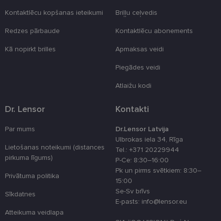
Neklasificētās
Kontaktlēcu kopšanas ieteikumi
Briļļu ceļvedis
Redzes pārbaude
Kontaktlēcu abonements
Kā nopirkt brilles
Apmaksas veidi
Piegādes veidi
Nepieciešamās sīkdatnes
Statistikas sīkdatnes
Mārketinga sīkdatnes
Funkcionālās sīkdatnes
Atlaižu kodi
Neklasificētās
Dr. Lensor
Kontakti
Šīs sīkdatnes nepieciešamas, lai Jūs varētu apmeklēt
un pārlūkot tīmekļa vietnes saturu un izmantot tās
Par mums
Dr.Lensor Latvija
piedāvātās iespējas. Šīs sīkdatnes identificē Jūsu
Ulbrokas iela 34, Rīga
iekārtu, bet neizpauž Jūsu identitāti, kā arī tās nevāc
Lietošanas noteikumi (distances
un neapkopo informāciju. Bez šīm sīkdatnēm
Tel.: +371 20229944
tīmekļa vietne nevarēs pilnvērtīgi darboties,
pirkuma līgums)
P-Ce: 8:30–16:00
piemēram, sniegt nepieciešamo informāciju vai
Pk un pirms svētkiem: 8:30–
nodrošināt pieprasītos pakalpojumus. Šīs sīkdatnes
Privātuma politika
tiek glabātas Jūsu iekārtā līdz brīdim, kad sīkdatne
15:00
izpildījusi savu funkciju, bet ne ilgāk kā divus gadus.
Se-Sv brīvs
Sīkdatnes
Šīs noteikti nepieciešamās sīkdatnes izvietojas
E-pasts: info@lensor.eu
automātiski.
Atteikuma veidlapa
Nodrošinātājs
Derīguma