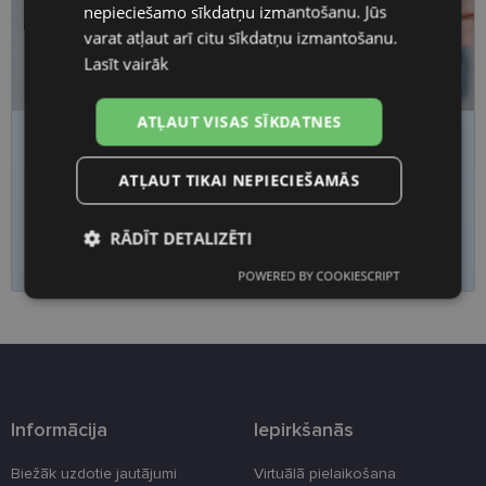
nepieciešamo sīkdatņu izmantošanu. Jūs
varat atļaut arī citu sīkdatņu izmantošanu.
Lasīt vairāk
ATĻAUT VISAS SĪKDATNES
Nogurums, migla vai saspringums acīs?
Pārbaudi redzi
laicīgi
ATĻAUT TIKAI NEPIECIEŠAMĀS
Piesakies redzes pārbaudei
RĀDĪT DETALIZĒTI
POWERED BY COOKIESCRIPT
Nepieciešamās
Statistikas
sīkdatnes
sīkdatnes
Mārketinga
Funkcionālās
sīkdatnes
sīkdatnes
Informācija
Iepirkšanās
Biežāk uzdotie jautājumi
Virtuālā pielaikošana