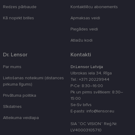
_tt_enable_cookie
.lensor.eu
2 mēneši
Šis sīkfails ti
Redzes pārbaude
Kontaktlēcu abonements
4 nedēļas
izmantots, la
atcerētos
Kā nopirkt brilles
Apmaksas veidi
lietotāja
preferences
attiecībā uz
Piegādes veidi
sīkdatņu
izmantošan
tīmekļa viet
Atlaižu kodi
country_ok
www.lensor.eu
1 gads
Dr. Lensor
Kontakti
clientId
www.lensor.eu
1 gads
Šis sīkfails ti
izmantots, la
atšķirtu uni
Par mums
Dr.Lensor Latvija
lietotājus,
Ulbrokas iela 34, Rīga
piešķirot nej
Lietošanas noteikumi (distances
ģenerētu
Tel.: +371 20229944
numuru kā
pirkuma līgums)
P-Ce: 8:30–16:00
klienta
identifikator
Pk un pirms svētkiem: 8:30–
To izmanto, 
Privātuma politika
15:00
uzlabotu
lietotāja
Se-Sv brīvs
Sīkdatnes
pieredzi,
E-pasts: info@lensor.eu
optimizējot
tīmekļa viet
Atteikuma veidlapa
veiktspēju u
SIA “OC VISION” Reģ.Nr.
funkcionalitā
LV40003105710
shipping_country
www.lensor.eu
1 gads