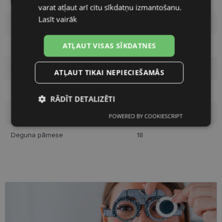
Izmērs
46-18
varat atļaut arī citu sīkdatņu izmantošanu.
Lasīt vairāk
Izmērs
S
ATĻAUT VISAS SĪKDATNES
Krāsa
brown
Materiāls
Plastmasa
ATĻAUT TIKAI NEPIECIEŠAMĀS
Pircēju grupa
Sievietēm
RĀDĪT DETALIZĒTI
Lēcas platums
46
POWERED BY COOKIESCRIPT
Nepieciešamās
Statistikas
sīkdatnes
sīkdatnes
Deguna pārnese
18
Mārketinga
Funkcionālās
sīkdatnes
sīkdatnes
Neklasificētās