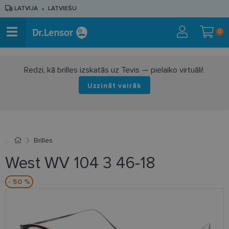
LATVIJA
LATVIEŠU
0
Redzi, kā brilles izskatās uz Tevis — pielaiko virtuāli!
Uzzināt vairāk
Brilles
West WV 104 3 46-18
- 50 %