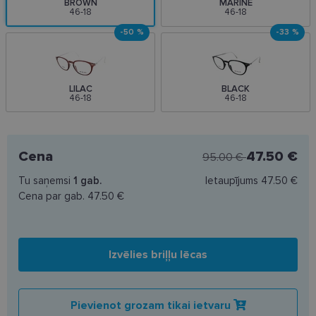
BROWN
MARINE
46-18
46-18
-50 %
-33 %
LILAC
BLACK
46-18
46-18
Cena
47.50 €
95.00 €
Tu saņemsi
1
gab.
Ietaupījums
47.50 €
Cena par gab.
47.50 €
Izvēlies briļļu lēcas
Pievienot grozam tikai ietvaru