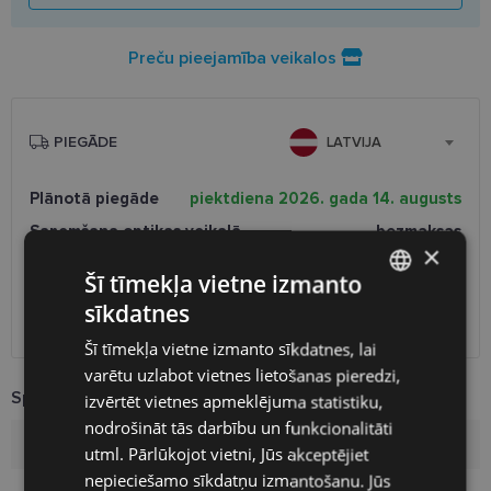
Preču pieejamība veikalos
PIEGĀDE
LATVIJA
Plānotā piegāde
piektdiena 2026. gada 14. augusts
Saņemšana optikas veikalā
bezmaksas
×
SmartPosti
0.75 €
Šī tīmekļa vietne izmanto
Unisend pakomāti
1.00 €
Omniva
1.75 €
sīkdatnes
LATVIAN
Piegāde uz adresi
7.00 €
Šī tīmekļa vietne izmanto sīkdatnes, lai
ENGLISH
varētu uzlabot vietnes lietošanas pieredzi,
RUSSIAN
Specifikācija
izvērtēt vietnes apmeklējuma statistiku,
nodrošināt tās darbību un funkcionalitāti
FINNISH
Zīmols
WEST
utml. Pārlūkojot vietni, Jūs akceptējiet
nepieciešamo sīkdatņu izmantošanu. Jūs