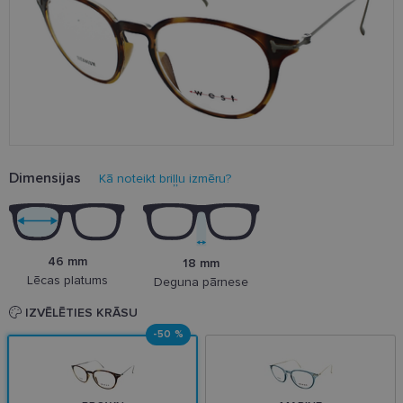
Dimensijas
Kā noteikt briļļu izmēru?
46 mm
18 mm
Lēcas platums
Deguna pārnese
IZVĒLĒTIES KRĀSU
-50 %