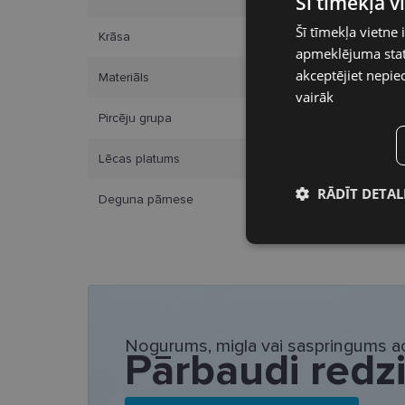
Šī tīmekļa 
Šī tīmekļa vietne 
Krāsa
apmeklējuma stati
akceptējiet nepie
Materiāls
vairāk
Pircēju grupa
Lēcas platums
RĀDĪT DETAL
Deguna pārnese
Nepieciešamā
sīkdatnes
Nogurums, migla vai saspringums ac
Pārbaudi redz
Nepieciešamās sīk