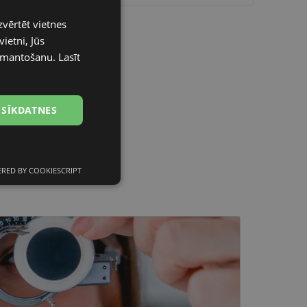
zvērtēt vietnes
LATVIAN
ietni, Jūs
ENGLISH
izmantošanu.
Lasīt
RUSSIAN
FINNISH
 SĪKDATNES
RED BY COOKIESCRIPT
Neklasificētās
s
Neklasificētās