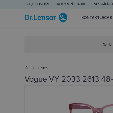
BRIĻĻU CEĻVEDIS
REDZES PĀRBAUDE
VIRTUĀLĀ P
KONTAKTLĒCAS
Redzi,
Brilles
Vogue VY 2033 2613 48-