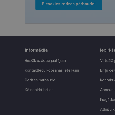
Šīs sīkdatnes nepieci
Piesakies redzes pārbaudei
sīkdatnes identificē 
tīmekļa vietne nevarē
pakalpojumus. Šīs sīkd
gadus. Šīs noteikti n
Nosaukums
_tt_enable_cookie
country_ok
Informācija
Iepirk
clientId
Biežāk uzdotie jautājumi
Virtuālā
Kontaktlēcu kopšanas ieteikumi
Briļļu ce
shipping_country
Redzes pārbaude
Kontakt
csrftoken
Kā nopirkt brilles
Apmaksas
CookieScriptConse
Piegādes
Atlaižu k