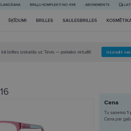
IELAIKOŠANA
BRIĻĻU KOMPLEKTI NO 49€
ABONEMENTS
LAT
ŠĶĪDUMI
BRILLES
SAULESBRILLES
KOSMĒTIK
 kā brilles izskatās uz Tevis — pielaiko virtuāli!
Uzzināt vai
16
Cena
Tu saņemsi
1
Cena par gab