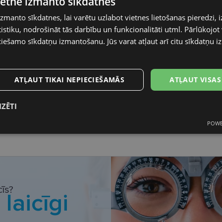
vietne izmanto sīkdatnes
izmanto sīkdatnes, lai varētu uzlabot vietnes lietošanas pieredzi, i
rose
stiku, nodrošināt tās darbību un funkcionalitāti utml. Pārlūkojot v
ciešamo sīkdatņu izmantošanu. Jūs varat atļaut arī citu sīkdatņu 
Plastmasa
Bērniem
ATĻAUT TIKAI NEPIECIEŠAMĀS
ATĻAUT VISAS
48
IZĒTI
16
POWE
s
Statistikas
Mārketinga
Funkcionālās
sīkdatnes
sīkdatnes
sīkdatnes
īs?
i
laicīgi
datnes
Statistikas sīkdatnes
Mārketinga sīkdatnes
Funkcionālās sīkdatne