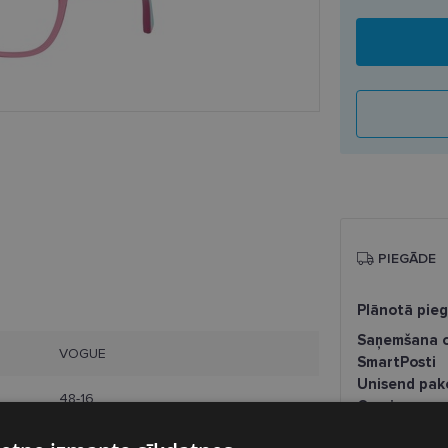
PIEGĀDE
Plānotā pie
Saņemšana o
VOGUE
SmartPosti
Unisend pak
48-16
Omniva
Piegāde uz a
S