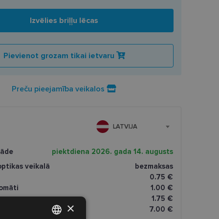
Izvēlies briļļu lēcas
Pievienot grozam tikai ietvaru
Preču pieejamība veikalos
LATVIJA
gāde
piektdiena 2026. gada 14. augusts
ptikas veikalā
bezmaksas
0.75 €
omāti
1.00 €
1.75 €
×
dresi
7.00 €