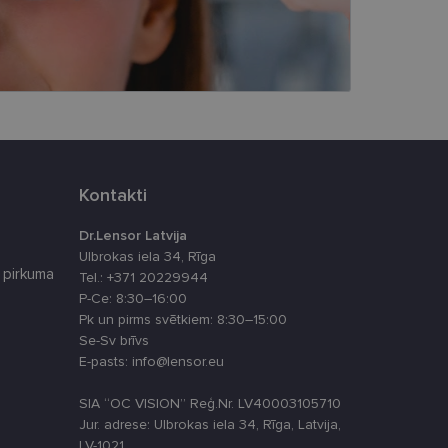
vātās iespējas. Šīs
z šīm sīkdatnēm
rasītos
ne ilgāk kā divus
eferences attiecībā uz
Kontakti
tājus, piešķirot
To izmanto, lai
Dr.Lensor Latvija
tnes veiktspēju un
Ulbrokas iela 34, Rīga
 pirkuma
Tel.: +371 20229944
P-Ce: 8:30–16:00
latformu Python. Tas
Pk un pirms svētkiem: 8:30–15:00
ikta veida
Se-Sv brīvs
E-pasts: info@lensor.eu
atcerētos apmeklētāju
, lai Cookie-
SIA “OC VISION” Reģ.Nr. LV40003105710
Jur. adrese: Ulbrokas iela 34, Rīga, Latvija,
LV-1021