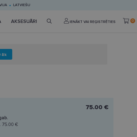
VIJA
LATVIEŠU
A
AKSESUĀRI
0
IENĀKT VAI REĢISTRĒTIES
rāk
75.00 €
gab.
.
75.00 €