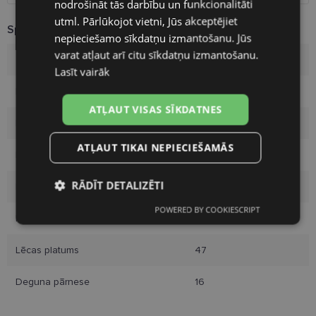
nodrošināt tās darbību un funkcionalitāti
FINNISH
utml. Pārlūkojot vietni, Jūs akceptējiet
Specifikācija
nepieciešamo sīkdatņu izmantošanu. Jūs
varat atļaut arī citu sīkdatņu izmantošanu.
Zīmols
VOGUE
Lasīt vairāk
Izmērs
47-16
ATĻAUT VISAS SĪKDATNES
Izmērs
S
ATĻAUT TIKAI NEPIECIEŠAMĀS
Krāsa
grey
RĀDĪT DETALIZĒTI
Materiāls
Plastmasa
POWERED BY COOKIESCRIPT
Nepieciešamās
Statistikas
Pircēju grupa
Bērniem
sīkdatnes
sīkdatnes
Lēcas platums
47
Mārketinga
Funkcionālās
Deguna pārnese
16
sīkdatnes
sīkdatnes