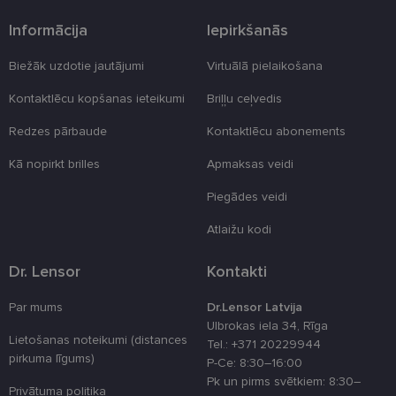
automātiski.
Informācija
Iepirkšanās
Nodrošinātājs
Derīguma
Nosaukums
Apraksts
/ Joma
termiņš
Biežāk uzdotie jautājumi
Virtuālā pielaikošana
_tt_enable_cookie
.lensor.eu
2 mēneši
Šis sīkfails ti
4 nedēļas
izmantots, la
atcerētos
Kontaktlēcu kopšanas ieteikumi
Briļļu ceļvedis
lietotāja
preferences
Redzes pārbaude
Kontaktlēcu abonements
attiecībā uz
sīkdatņu
izmantošan
Kā nopirkt brilles
Apmaksas veidi
tīmekļa viet
Piegādes veidi
country_ok
www.lensor.eu
1 gads
clientId
www.lensor.eu
1 gads
Šis sīkfails ti
Atlaižu kodi
izmantots, la
atšķirtu uni
lietotājus,
Dr. Lensor
Kontakti
piešķirot nej
ģenerētu
numuru kā
Par mums
Dr.Lensor Latvija
klienta
identifikator
Ulbrokas iela 34, Rīga
To izmanto, 
Lietošanas noteikumi (distances
Tel.: +371 20229944
uzlabotu
pirkuma līgums)
lietotāja
P-Ce: 8:30–16:00
pieredzi,
Pk un pirms svētkiem: 8:30–
optimizējot
Privātuma politika
tīmekļa viet