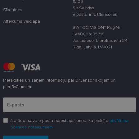
15:00
veiktspēju u
Se-Sv brīvs
funkcionalitā
Sīkdatnes
E-pasts: info@lensor.eu
shipping_country
www.lensor.eu
1 gads
Atteikuma veidlapa
csrftoken
www.lensor.eu
11 mēneši
Šis sīkfails ir
SIA “OC VISION” Reģ.Nr.
4 nedēļas
saistīts ar
LV40003105710
Django tīme
izstrādes
Jur. adrese: Ulbrokas iela 34,
platformu
Rīga, Latvija, LV-1021
Python. Tas 
paredzēts, la
palīdzētu
aizsargāt vie
pret noteikt
veida
programmat
uzbrukumie
Pieraksties un saņem informāciju par Dr.Lensor akcijām un
tīmekļa
piedāvājumiem
veidlapām.
Lūdzu ievadiet e-pasta adresi
CookieScriptConsent
11 mēneši
Šo sīkfailu
CookieScript
3 nedēļas
izmanto Coo
www.lensor.eu
Script.com
serviss, lai
atcerētos
apmeklētāju
Norādot savu e-pasta adresi apstiprinu, ka piekrītu
privātuma
sīkfailu
piekrišanas
politikas noteikumiem
preferences.
ir nepiecieš