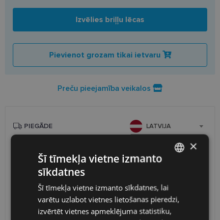
Izvēlies briļļu lēcas
Pievienot grozam tikai ietvaru
Preču pieejamība veikalos
PIEGĀDE
LATVIJA
×
Plānotā piegāde
ceturtdiena 2026. gada 13. augusts
Šī tīmekļa vietne izmanto
Saņemšana optikas veikalā
bezmaksas
sīkdatnes
LATVIAN
SmartPosti
0.75 €
Šī tīmekļa vietne izmanto sīkdatnes, lai
Unisend pakomāti
1.00 €
ENGLISH
Omniva
1.75 €
varētu uzlabot vietnes lietošanas pieredzi,
RUSSIAN
Piegāde uz adresi
7.00 €
izvērtēt vietnes apmeklējuma statistiku,