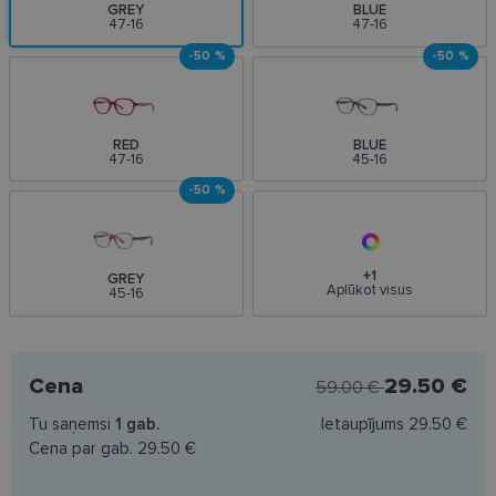
GREY
BLUE
47-16
47-16
-50 %
-50 %
RED
BLUE
47-16
45-16
-50 %
+1
GREY
Aplūkot visus
45-16
Cena
29.50 €
59.00 €
Tu saņemsi
1
gab.
Ietaupījums
29.50 €
Cena par gab.
29.50 €