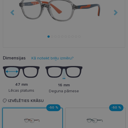
Dimensijas
Kā noteikt briļļu izmēru?
47 mm
16 mm
Lēcas platums
Deguna pārnese
IZVĒLĒTIES KRĀSU
-50 %
-50 %