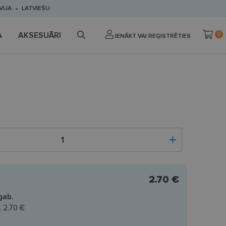
VIJA
LATVIEŠU
A
AKSESUĀRI
0
IENĀKT VAI REĢISTRĒTIES
2.70 €
gab.
.
2.70 €