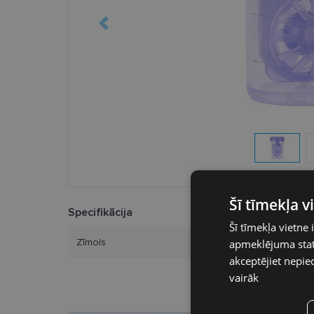
Šī tīmekļa 
Specifikācija
Šī tīmekļa vietne 
Zīmols
UNIVERSA
apmeklējuma stati
akceptējiet nepie
vairāk