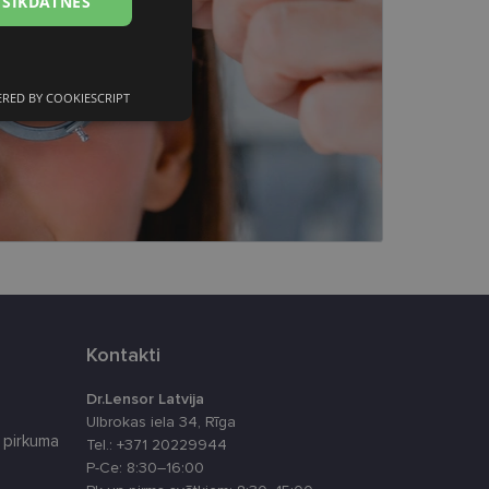
 SĪKDATNES
RED BY COOKIESCRIPT
Neklasificētās
s
Neklasificētās
vātās iespējas. Šīs
z šīm sīkdatnēm
Kontakti
rasītos
ne ilgāk kā divus
Dr.Lensor Latvija
Ulbrokas iela 34, Rīga
 pirkuma
Tel.: +371 20229944
P-Ce: 8:30–16:00
eferences attiecībā uz