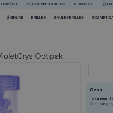
IELAIKOŠANA
BRIĻĻU KOMPLEKTI NO 49€
ABONEMENTS
LAT
ŠĶĪDUMI
BRILLES
SAULESBRILLES
KOSMĒTIK
VioletCrys Optipak
Cena
Tu saņemsi
1
Cena par gab