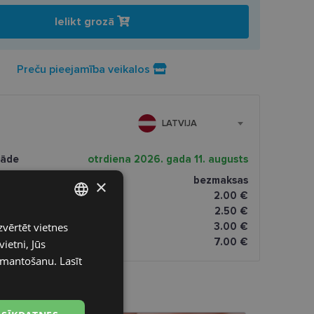
Ielikt grozā
Preču pieejamība veikalos
LATVIJA
gāde
otrdiena 2026. gada 11. augusts
ptikas veikalā
bezmaksas
×
2.00 €
omāti
2.50 €
zvērtēt vietnes
LATVIAN
3.00 €
dresi
7.00 €
ietni, Jūs
ENGLISH
izmantošanu.
Lasīt
RUSSIAN
FINNISH