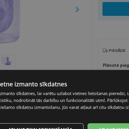
PIEGĀDE
Plānotā pie
Saņemšana o
SmartPosti
vietne izmanto sīkdatnes
Unisend pak
izmanto sīkdatnes, lai varētu uzlabot vietnes lietošanas pieredzi, i
Omniva
Piegāde uz a
L
stiku, nodrošināt tās darbību un funkcionalitāti utml. Pārlūkojot v
ciešamo sīkdatņu izmantošanu. Jūs varat atļaut arī citu sīkdatņu 