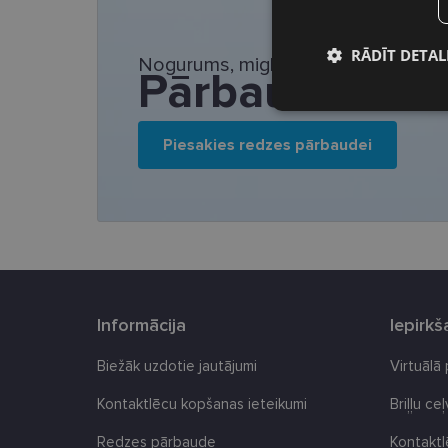
RĀDĪT DETAL
Nogurums, migla vai saspringums ac
Pārbaudi redz
Nepieciešamā
sīkdatnes
Piesakies redzes pārbaudei
Nepieciešamās sīk
Šīs sīkdatnes nepieci
sīkdatnes identificē 
Informācija
Iepirk
tīmekļa vietne nevarē
pakalpojumus. Šīs sīkd
gadus. Šīs noteikti n
Biežāk uzdotie jautājumi
Virtuālā
Nosaukums
Kontaktlēcu kopšanas ieteikumi
Briļļu ce
_tt_enable_cookie
Redzes pārbaude
Kontakt