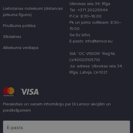
lietotāja
Ulbrokas iela 34, Rīga
pieredzi,
Lietošanas noteikumi (distances
optimizējot
Tel.: +371 20229944
tīmekļa viet
pirkuma līgums)
P-Ce: 8:30–16:00
veiktspēju u
funkcionalitā
Pk un pirms svētkiem: 8:30–
Privātuma politika
15:00
shipping_country
www.lensor.eu
1 gads
Se-Sv brīvs
Sīkdatnes
csrftoken
www.lensor.eu
11 mēneši
Šis sīkfails ir
E-pasts: info@lensor.eu
4 nedēļas
saistīts ar
Atteikuma veidlapa
Django tīme
izstrādes
SIA “OC VISION” Reģ.Nr.
platformu
LV40003105710
Python. Tas 
paredzēts, la
Jur. adrese: Ulbrokas iela 34,
palīdzētu
Rīga, Latvija, LV-1021
aizsargāt vie
pret noteikt
veida
programmat
uzbrukumie
tīmekļa
veidlapām.
Pieraksties un saņem informāciju par Dr.Lensor akcijām un
CookieScriptConsent
11 mēneši
Šo sīkfailu
CookieScript
piedāvājumiem
3 nedēļas
izmanto Coo
www.lensor.eu
Script.com
Lūdzu ievadiet e-pasta adresi
serviss, lai
atcerētos
apmeklētāju
sīkfailu