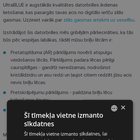
UltraBLUE ir augstākās kvalitātes datorbrilles ikdienas
lietošanai, kas pasargās tavas acis no digitālo ierīču zilās
gaismas. Uzziniet vairāk par
zilās gaismas ietekmi uz veselību
.
Izstrādājot šis datorbrilles mēs gribējām pārliecināties, ka tās
būs pēc iespējas labākas, tādēļ mūsu briļļu lēcām ir:
Pretatspīduma (AR) pārklājums novērš atspulgu
veidošanos lēcās. Pārklājums padara lēcas pilnīgi
caurspīdīgas - gandrīz neredzamas, nodrošinot
kristāldzidru un asu redzi un ļaujot citiem redzēt jūsu acis
nevis briļļu lēcas.
Pretskrāpējumu pārklājums - paildzina briļļu lēcu
kalpošanas ilgumu.
×
100% UV aizsardzība.
Šī tīmekļa vietne izmanto
sīkdatnes
LATVIAN
Šī tīmekļa vietne izmanto sīkdatnes, lai
Modelis:
Sieviešu
ENGLISH