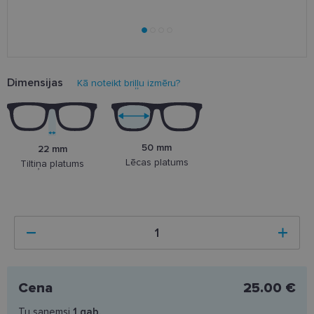
Dimensijas
Kā noteikt briļļu izmēru?
50 mm
22 mm
Lēcas platums
Tiltiņa platums
Cena
25.00 €
Tu saņemsi
1
gab.