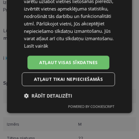
varētu uzlabot vietnes lietošanas pieredzi,
Izmērs:
M
RUSSIAN
izvērtēt vietnes apmeklējuma statistiku,
Precīzi izmēri:
nodrošināt tās darbību un funkcionalitāti
FINNISH
utml. Pārlūkojot vietni, Jūs akceptējiet
nepieciešamo sīkdatņu izmantošanu. Jūs
Lēcas platums:
50
Tilta platums:
22
Kājiņas garums:
143
varat atļaut arī citu sīkdatņu izmantošanu.
mm
mm
mm
Lasīt vairāk
ℹ️
Kā noteikt pareizo briļļu izmēru?
ATĻAUT VISAS SĪKDATNES
ATĻAUT TIKAI NEPIECIEŠAMĀS
Specifikācija
RĀDĪT DETALIZĒTI
Zīmols
ULTRABLUE
POWERED BY COOKIESCRIPT
Nepieciešamās
Statistikas
Rāmja izmērs
50-22
sīkdatnes
sīkdatnes
Izmērs
M
Mārketinga
Funkcionālās
Tiltiņa platums
22