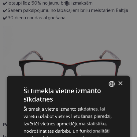
✔️Ietaupi līdz 50% no jaunu briļļu izmaksām
✔️Saņem pakalpojumu no labākajiem briļļu meistariem Baltijā
✔️30 dienu naudas atgriešana
×
Šī tīmekļa vietne izmanto
sīkdatnes
LATVIAN
Šī tīmekļa vietne izmanto sīkdatnes, lai
ENGLISH
varētu uzlabot vietnes lietošanas pieredzi,
RUSSIAN
izvērtēt vietnes apmeklējuma statistiku,
PARAMETRI
nodrošināt tās darbību un funkcionalitāti
FINNISH
Izmērs:
L