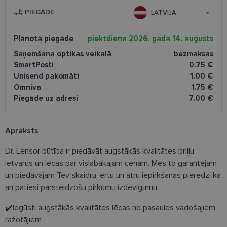
PIEGĀDE
LATVIJA
Plānotā piegāde
piektdiena 2026. gada 14. augusts
Saņemšana optikas veikalā
bezmaksas
SmartPosti
0.75 €
Unisend pakomāti
1.00 €
Omniva
1.75 €
Piegāde uz adresi
7.00 €
Apraksts
Dr. Lensor būtība ir piedāvāt augstākās kvalitātes briļļu
ietvarus un lēcas par vislabākajām cenām. Mēs to garantējam
un piedāvājam Tev skaidru, ērtu un ātru iepirkšanās pieredzi kā
arī patiesi pārsteidzošu pirkumu izdevīgumu:
✔️Iegūsti augstākās kvalitātes lēcas no pasaules vadošajiem
ražotājiem