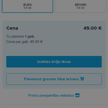
BURG
BROWN
54-18
54-18
Cena
45.00 €
Tu saņemsi
1
gab.
Cena par gab.
45.00 €
Izvēlies briļļu lēcas
Pievienot grozam tikai ietvaru
Preču pieejamība veikalos