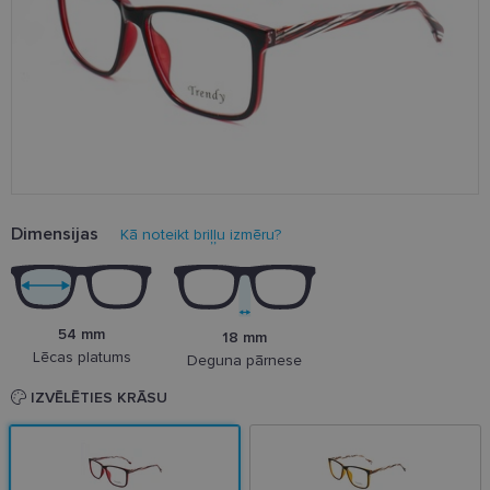
Dimensijas
Kā noteikt briļļu izmēru?
54 mm
18 mm
Lēcas platums
Deguna pārnese
IZVĒLĒTIES KRĀSU