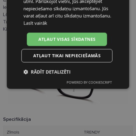
utml. Pārlūkojot vietni, Jūs akceptējiet
Ietvara platums (A):
135 mm
nepieciešamo sīkdatņu izmantošanu. Jūs
Lēcas platums (B):
54 mm
varat atļaut arī citu sīkdatņu izmantošanu.
Tiltiņa garums (D):
18 mm
Lasīt vairāk
Kājiņas garums (E):
142 mm
ATĻAUT VISAS SĪKDATNES
ATĻAUT TIKAI NEPIECIEŠAMĀS
RĀDĪT DETALIZĒTI
POWERED BY COOKIESCRIPT
Nepieciešamās
Statistikas
sīkdatnes
sīkdatnes
Mārketinga
Funkcionālās
sīkdatnes
sīkdatnes
Specifikācija
Zīmols
TRENDY