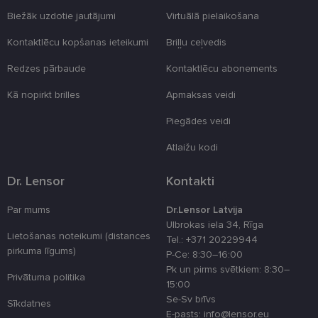
funkcionalitā
Biežāk uzdotie jautājumi
Virtuālā pielaikošana
shipping_country
www.lensor.eu
1 gads
Kontaktlēcu kopšanas ieteikumi
Briļļu ceļvedis
csrftoken
www.lensor.eu
11 mēneši
Šis sīkfails ir
4 nedēļas
saistīts ar
Django tīme
Redzes pārbaude
Kontaktlēcu abonements
izstrādes
platformu
Python. Tas 
Kā nopirkt brilles
Apmaksas veidi
paredzēts, la
palīdzētu
Piegādes veidi
aizsargāt vie
pret noteikt
veida
Atlaižu kodi
programmat
uzbrukumie
tīmekļa
Dr. Lensor
Kontakti
veidlapām.
CookieScriptConsent
11 mēneši
Šo sīkfailu
CookieScript
Par mums
Dr.Lensor Latvija
3 nedēļas
izmanto Coo
www.lensor.eu
Script.com
Ulbrokas iela 34, Rīga
serviss, lai
Lietošanas noteikumi (distances
Tel.: +371 20229944
atcerētos
pirkuma līgums)
apmeklētāju
P-Ce: 8:30–16:00
sīkfailu
Pk un pirms svētkiem: 8:30–
piekrišanas
Privātuma politika
preferences.
15:00
ir nepiecieš
Se-Sv brīvs
lai Cookie-
Sīkdatnes
Script.com
E-pasts: info@lensor.eu