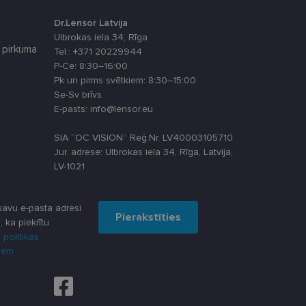
ikta veida
Dr.Lensor Latvija
atcerētos apmeklētāju
Ulbrokas iela 34, Rīga
, lai Cookie-
 pirkuma
Tel.: +371 20229944
P-Ce: 8:30–16:00
Pk un pirms svētkiem: 8:30–15:00
Se-Sv brīvs
Apraksts
E-pasts: info@lensor.eu
SIA “OC VISION” Reģ.Nr. LV40003105710
Jur. adrese: Ulbrokas iela 34, Rīga, Latvija,
LV-1021
u par to, kā
lietotājs varētu būt
lytics - tas ir
ma atjauninājums.
oteiktu, vai vietnes
s, kā klienta
avu e-pasta adresi
Pierakstīties
iekļauts katrā vietnes
, ka piekrītu
āju, sesiju un
 piemēram, reāllaika
 politikas
iem
darbību un uzvedību
šanas analīzi. Šī
dzi un optimizētu
u par to, kā
lietotājs varētu būt
as stāvokli.