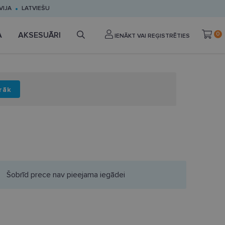
VIJA
LATVIEŠU
A
AKSESUĀRI
0
IENĀKT VAI REĢISTRĒTIES
rāk
Šobrīd prece nav pieejama iegādei