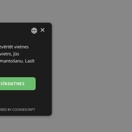
×
zvērtēt vietnes
LATVIAN
ietni, Jūs
ENGLISH
izmantošanu.
Lasīt
RUSSIAN
FINNISH
 SĪKDATNES
RED BY COOKIESCRIPT
Neklasificētās