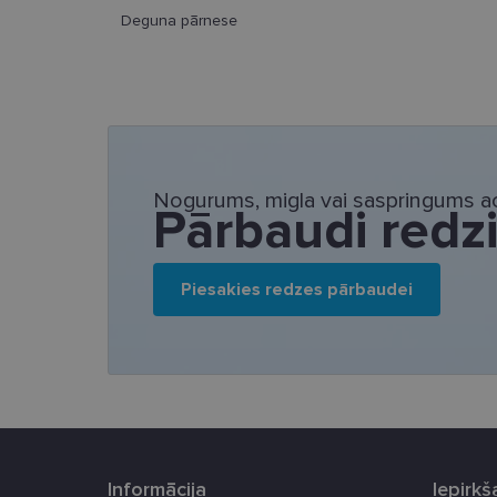
Deguna pārnese
Nepieciešamās sīk
Šīs sīkdatnes nepieci
sīkdatnes identificē 
tīmekļa vietne nevarē
pakalpojumus. Šīs sīkd
Nogurums, migla vai saspringums ac
Pārbaudi redz
gadus. Šīs noteikti n
Nosaukums
Piesakies redzes pārbaudei
_tt_enable_cookie
country_ok
clientId
shipping_country
csrftoken
Informācija
Iepirk