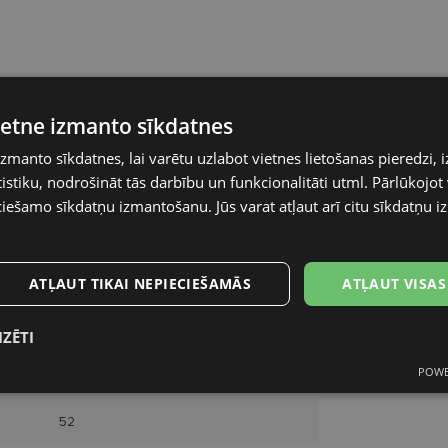
vietne izmanto sīkdatnes
TRENDY
izmanto sīkdatnes, lai varētu uzlabot vietnes lietošanas pieredzi, i
stiku, nodrošināt tās darbību un funkcionalitāti utml. Pārlūkojot v
52-17
ciešamo sīkdatņu izmantošanu. Jūs varat atļaut arī citu sīkdatņu 
S
ATĻAUT TIKAI NEPIECIEŠAMĀS
ATĻAUT VISAS
black
Plastmasa
IZĒTI
POWE
Vīriešiem
s
Statistikas
Mārketinga
Funkcionālās
sīkdatnes
sīkdatnes
sīkdatnes
52