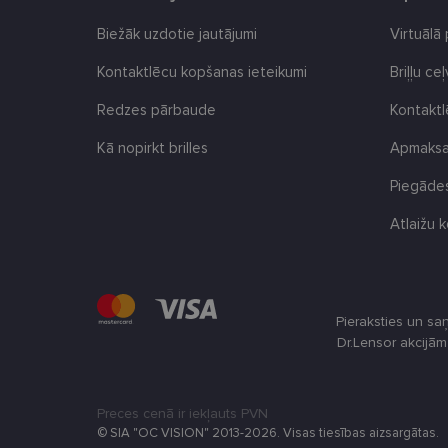
Biežāk uzdotie jautājumi
Virtuālā
CookieScriptConse
Kontaktlēcu kopšanas ieteikumi
Briļļu ce
Redzes pārbaude
Kontakt
Kā nopirkt brilles
Apmaksas
Nosaukums
ttcsid
Piegādes
Nodr
Nosaukums
ttcsid_CQBQGP3C7
Jom
Atlaižu k
Nosaukums
_gcl_au
Goog
.len
_ga
test_cookie
Goog
.dou
Pieraksties un sa
Dr.Lensor akcijā
_fbp
Met
Inc.
_ttp
.len
IDE
Goog
Preces cenā ir iekļauts PVN
.dou
© SIA "OC VISION" 2013-2026. Visas tiesības aizsargātas.
_ga_LQKCL2C28C