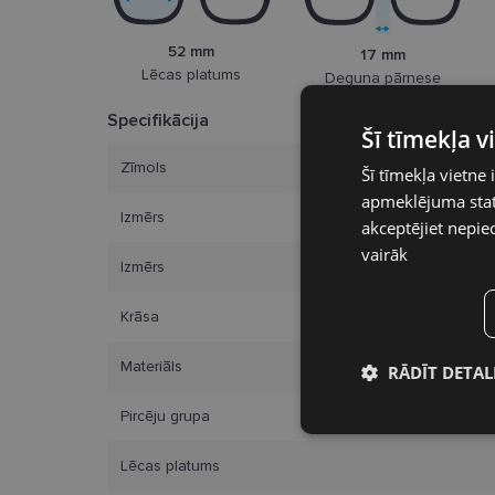
52 mm
17 mm
Lēcas platums
Deguna pārnese
Specifikācija
Šī tīmekļa 
Zīmols
Šī tīmekļa vietne 
apmeklējuma stati
Izmērs
akceptējiet nepie
vairāk
Izmērs
Krāsa
Materiāls
RĀDĪT DETAL
Pircēju grupa
Nepieciešamā
sīkdatnes
Lēcas platums