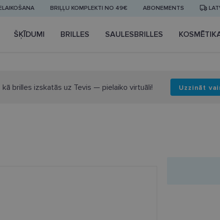
IELAIKOŠANA
BRIĻĻU KOMPLEKTI NO 49€
ABONEMENTS
LAT
ŠĶĪDUMI
BRILLES
SAULESBRILLES
KOSMĒTIK
 kā brilles izskatās uz Tevis — pielaiko virtuāli!
Uzzināt vai