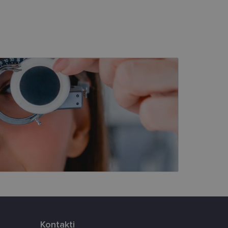
s
Neklasificētās
vātās iespējas. Šīs
z šīm sīkdatnēm
rasītos
ne ilgāk kā divus
eferences attiecībā uz
tājus, piešķirot
To izmanto, lai
tnes veiktspēju un
latformu Python. Tas
Kontakti