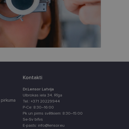
s
Neklasificētās
vātās iespējas. Šīs
z šīm sīkdatnēm
rasītos
ne ilgāk kā divus
eferences attiecībā uz
tājus, piešķirot
To izmanto, lai
Kontakti
tnes veiktspēju un
Dr.Lensor Latvija
Ulbrokas iela 34, Rīga
 pirkuma
Tel.: +371 20229944
latformu Python. Tas
ikta veida
P-Ce: 8:30–16:00
Pk un pirms svētkiem: 8:30–15:00
atcerētos apmeklētāju
Se-Sv brīvs
, lai Cookie-
E-pasts: info@lensor.eu