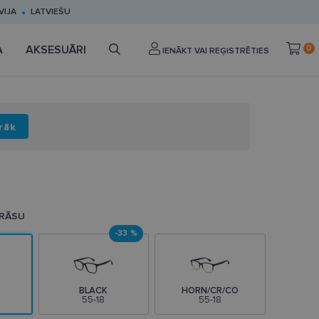
VIJA
LATVIEŠU
A
AKSESUĀRI
0
IENĀKT VAI REĢISTRĒTIES
rāk
KRĀSU
-33 %
BLACK
HORN/CR/CO
55-18
55-18