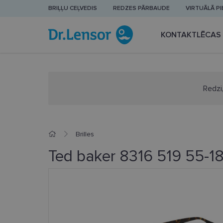
BRIĻĻU CEĻVEDIS
REDZES PĀRBAUDE
VIRTUĀLĀ P
KONTAKTLĒCAS
Redzi,
Brilles
Ted baker 8316 519 55-1