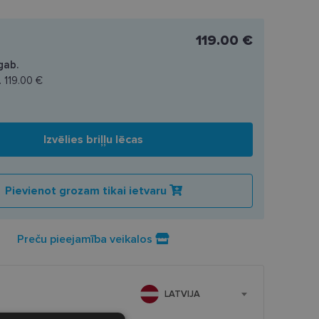
119.00 €
gab.
.
119.00 €
Izvēlies briļļu lēcas
Pievienot grozam tikai ietvaru
Preču pieejamība veikalos
LATVIJA