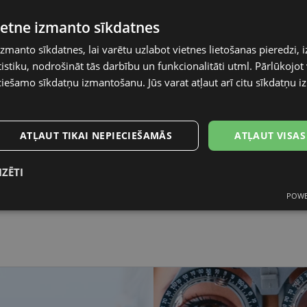
Plānotā pie
55-18
vietne izmanto sīkdatnes
Saņemšana o
SmartPosti
L
izmanto sīkdatnes, lai varētu uzlabot vietnes lietošanas pieredzi, i
Unisend pak
stiku, nodrošināt tās darbību un funkcionalitāti utml. Pārlūkojot v
Omniva
khaki
ciešamo sīkdatņu izmantošanu. Jūs varat atļaut arī citu sīkdatņu 
Piegāde uz a
Plastmasa
ATĻAUT TIKAI NEPIECIEŠAMĀS
ATĻAUT VISAS
Vīriešiem
IZĒTI
55
POWE
s
Statistikas
Mārketinga
Funkcionālās
18
sīkdatnes
sīkdatnes
sīkdatnes