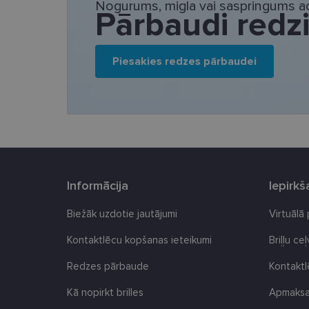
Nepieciešamās sīk
Nogurums, migla vai saspringums ac
Pārbaudi redz
Šīs sīkdatnes nepieci
sīkdatnes identificē 
tīmekļa vietne nevarē
Piesakies redzes pārbaudei
pakalpojumus. Šīs sīkd
gadus. Šīs noteikti n
Nosaukums
_tt_enable_cookie
country_ok
clientId
Informācija
Iepirk
Biežāk uzdotie jautājumi
Virtuālā
shipping_country
Kontaktlēcu kopšanas ieteikumi
Briļļu ce
csrftoken
Redzes pārbaude
Kontakt
CookieScriptConse
Kā nopirkt brilles
Apmaksas