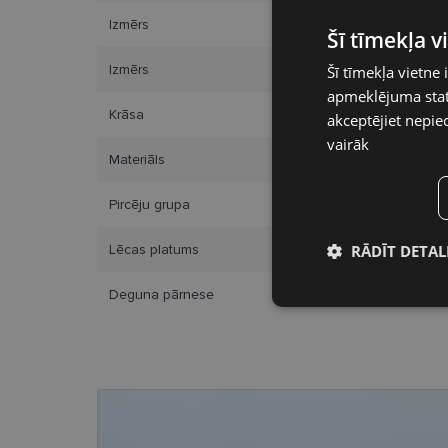
Izmērs
Šī tīmekļa 
Izmērs
Šī tīmekļa vietne 
apmeklējuma stati
Krāsa
akceptējiet nepie
vairāk
Materiāls
Pircēju grupa
RĀDĪT DETAL
Lēcas platums
Nepieciešamā
Deguna pārnese
sīkdatnes