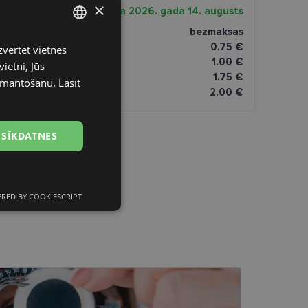
×
gāde
piektdiena 2026. gada 14. augusts
ptikas veikalā
bezmaksas
0.75 €
zvērtēt vietnes
LATVIAN
omāti
1.00 €
ietni, Jūs
ENGLISH
1.75 €
izmantošanu.
Lasīt
dresi
2.00 €
RUSSIAN
FINNISH
 SĪKDATNES
RED BY COOKIESCRIPT
Neklasificētās