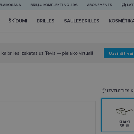
IELAIKOŠANA
BRIĻĻU KOMPLEKTI NO 49€
ABONEMENTS
LAT
ŠĶĪDUMI
BRILLES
SAULESBRILLES
KOSMĒTIK
 kā brilles izskatās uz Tevis — pielaiko virtuāli!
Uzzināt vai
8
IZVĒLĒTIES 
KHAKI
55-18