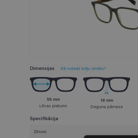
Dimensijas
Kā noteikt briļļu izmēru?
55 mm
18 mm
Lēcas platums
Deguna pārnese
Specifikācija
Zīmols