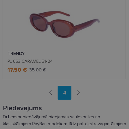
izmantošanas
analīzi. Šī
informācija
tiek izmantota,
lai uzlabotu
lietotāja
pieredzi un
optimizētu
tīmekļa vietnes
funkcionalitāti.
TRENDY
PL 663 CARAMEL 51-24
17.50 €
35.00 €
4
Piedāvājums
Dr.Lensor piedāvājumā pieejamas saulesbrilles no
klasiskākajiem RayBan modeļiem, līdz pat ekstravagantākajiem