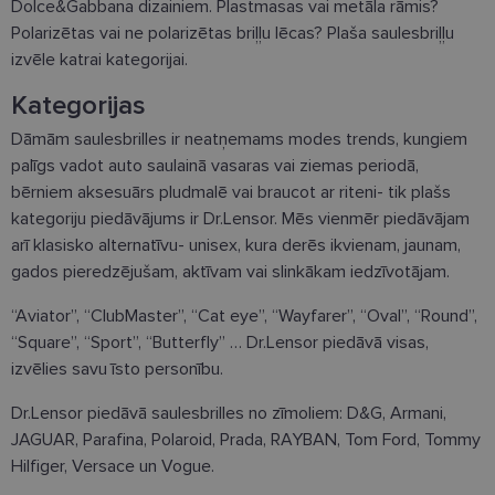
Dolce&Gabbana dizainiem. Plastmasas vai metāla rāmis?
Polarizētas vai ne polarizētas briļļu lēcas? Plaša saulesbriļļu
izvēle katrai kategorijai.
Kategorijas
Dāmām saulesbrilles ir neatņemams modes trends, kungiem
palīgs vadot auto saulainā vasaras vai ziemas periodā,
bērniem aksesuārs pludmalē vai braucot ar riteni- tik plašs
kategoriju piedāvājums ir Dr.Lensor. Mēs vienmēr piedāvājam
arī klasisko alternatīvu- unisex, kura derēs ikvienam, jaunam,
gados pieredzējušam, aktīvam vai slinkākam iedzīvotājam.
“Aviator”, “ClubMaster”, “Cat eye”, “Wayfarer”, “Oval”, “Round”,
“Square”, “Sport”, “Butterfly” … Dr.Lensor piedāvā visas,
izvēlies savu īsto personību.
Dr.Lensor piedāvā saulesbrilles no zīmoliem: D&G, Armani,
JAGUAR, Parafina, Polaroid, Prada, RAYBAN, Tom Ford, Tommy
Hilfiger, Versace un Vogue.