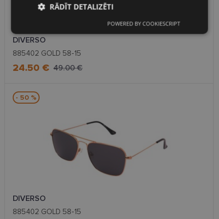
RĀDĪT DETALIZĒTI
POWERED BY COOKIESCRIPT
Nepieciešamās
Statistikas
sīkdatnes
sīkdatnes
DIVERSO
885402 GOLD 58-15
24.50 €
49.00 €
Mārketinga
Funkcionālās
sīkdatnes
sīkdatnes
- 50 %
Neklasificētās
Nepieciešamās sīkdatnes
Statistikas sīkdatnes
DIVERSO
Mārketinga sīkdatnes
Funkcionālās sīkdatnes
885402 GOLD 58-15
Neklasificētās