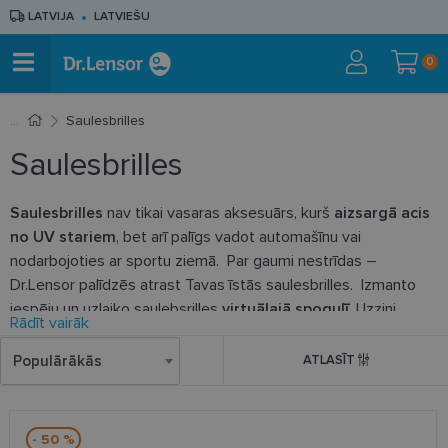
LATVIJA
LATVIEŠU
0
Saulesbrilles
Saulesbrilles
Saulesbrilles
nav tikai vasaras aksesuārs, kurš
aizsargā acis
no UV stariem
, bet arī palīgs vadot automašīnu vai
nodarbojoties ar sportu ziemā. Par gaumi nestrīdas –
Dr.Lensor palīdzēs atrast Tavas īstās saulesbrilles. Izmanto
iespēju un uzlaiko saulebsrilles
virtuālajā spogulī
. Uzzini
Rādīt vairāk
vairāk:
Populārākās
ATLASĪT
Virtuālā pielaikošana
- 50 %