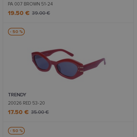
lietotāja
PA 007 BROWN 51-24
pieredzi un
optimizētu
19.50 €
39.00 €
tīmekļa vietnes
funkcionalitāti.
_ga_LQKCL2C28C
.lensor.eu
1 gads 1
Google
- 50 %
mēnesis
Analytics
izmanto šo
sīkfailu, lai
saglabātu
sesijas
stāvokli.
__kla_id
1 gads 1
Izseko, kad
Klaviyo Inc.
mēnesis
kāds
www.lensor.eu
noklikšķina uz
jūsu vietnes,
izmantojot
Klaviyo e-
pastu
TRENDY
_ttp
.tiktok.com
2 mēneši
Šis sīkfails tiek
4 nedēļas
izmantots, lai
20026 RED 53-20
izsekotu
lietotāja
17.50 €
35.00 €
mijiedarbību
un uzvedību
tīmekļa vietnē,
lai veiktu
- 50 %
vietnes
veiktspēju un