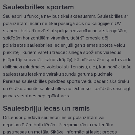
Saulesbrilles sportam
Saulesbriļļu funkcija nav būt tikai aksesuāram. Saulesbrilles ar
polarizētām lēcām ne tikai pasargā acis no kaitīgajiem UV
stariem, bet arī novērš atspulga redzamību no atstarojošām,
spīdīgām horizontālām virsmām, tieši šī iemesla dēļ
polarizētas saulesbrilles iecienījuši gan ziemas sporta veidu
piekritēji, kuriem varētu traucēt sniega spožums vai ledus
(slēpotāji, snovotāji, kalnos kāpēji), kā arī karstāku sporta veidu
dalībnieki (pludmales volejbolisti, tenisisti, u.c.), kuri nonāk tiešu
saulesstaru ietekmē vairāku stundu garumā pludmalē.
Pareizās saulesbrilles palīdzēs sporta veidu padarīt skaidrāku
un ērtāku. Jaunās saulesbrilles no Dr.Lensor palīdzēs sasniegt
jaunas virsotnes nepiepūlot acis.
Saulesbriļļu lēcas un rāmis
Dr.Lensor piedāvā saulesbrilles ar polarizētām vai
nepolarizētām briļļu lēcām. Pieejamie rāmju materiāli ir
plastmasas un metāla. Sīkākai informācijai lasiet preces