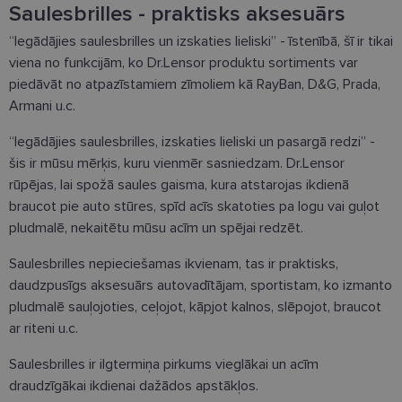
Saulesbrilles - praktisks aksesuārs
“Iegādājies saulesbrilles un izskaties lieliski” - īstenībā, šī ir tikai
viena no funkcijām, ko Dr.Lensor produktu sortiments var
piedāvāt no atpazīstamiem zīmoliem kā RayBan, D&G, Prada,
Armani u.c.
“Iegādājies saulesbrilles, izskaties lieliski un pasargā redzi” -
šis ir mūsu mērķis, kuru vienmēr sasniedzam. Dr.Lensor
rūpējas, lai spožā saules gaisma, kura atstarojas ikdienā
braucot pie auto stūres, spīd acīs skatoties pa logu vai guļot
pludmalē, nekaitētu mūsu acīm un spējai redzēt.
Saulesbrilles nepieciešamas ikvienam, tas ir praktisks,
daudzpusīgs aksesuārs autovadītājam, sportistam, ko izmanto
pludmalē sauļojoties, ceļojot, kāpjot kalnos, slēpojot, braucot
ar riteni u.c.
Saulesbrilles ir ilgtermiņa pirkums vieglākai un acīm
draudzīgākai ikdienai dažādos apstākļos.