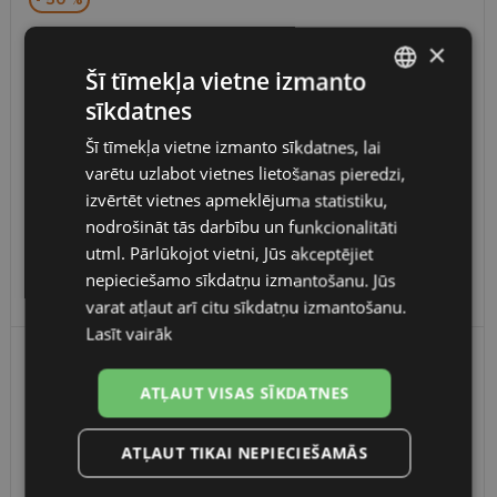
×
Šī tīmekļa vietne izmanto
sīkdatnes
LATVIAN
Šī tīmekļa vietne izmanto sīkdatnes, lai
ENGLISH
varētu uzlabot vietnes lietošanas pieredzi,
RUSSIAN
izvērtēt vietnes apmeklējuma statistiku,
nodrošināt tās darbību un funkcionalitāti
DIVERSO
FINNISH
utml. Pārlūkojot vietni, Jūs akceptējiet
885402 GOLD 58-15
nepieciešamo sīkdatņu izmantošanu. Jūs
24.50 €
49.00 €
varat atļaut arī citu sīkdatņu izmantošanu.
Lasīt vairāk
- 50 %
ATĻAUT VISAS SĪKDATNES
ATĻAUT TIKAI NEPIECIEŠAMĀS