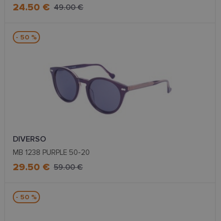
24.50 €
49.00 €
Šīs sīkdatnes nepieciešamas, lai Jūs varētu apmeklēt
un pārlūkot tīmekļa vietnes saturu un izmantot tās
piedāvātās iespējas. Šīs sīkdatnes identificē Jūsu
- 50 %
iekārtu, bet neizpauž Jūsu identitāti, kā arī tās nevāc
un neapkopo informāciju. Bez šīm sīkdatnēm
tīmekļa vietne nevarēs pilnvērtīgi darboties,
piemēram, sniegt nepieciešamo informāciju vai
nodrošināt pieprasītos pakalpojumus. Šīs sīkdatnes
tiek glabātas Jūsu iekārtā līdz brīdim, kad sīkdatne
izpildījusi savu funkciju, bet ne ilgāk kā divus gadus.
Šīs noteikti nepieciešamās sīkdatnes izvietojas
automātiski.
Nodrošinātājs
Derīguma
Nosaukums
Apraksts
/ Joma
termiņš
DIVERSO
_tt_enable_cookie
.lensor.eu
2 mēneši
Šis sīkfails ti
4 nedēļas
izmantots, la
MB 1238 PURPLE 50-20
atcerētos
lietotāja
29.50 €
59.00 €
preferences
attiecībā uz
sīkdatņu
izmantošan
tīmekļa viet
- 50 %
country_ok
www.lensor.eu
1 gads