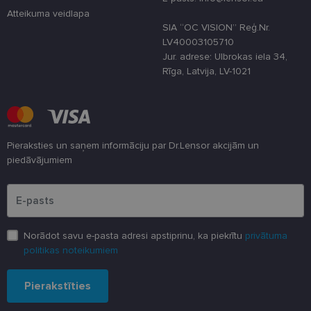
Atteikuma veidlapa
SIA “OC VISION” Reģ.Nr.
LV40003105710
Jur. adrese: Ulbrokas iela 34,
Rīga, Latvija, LV-1021
Pieraksties un saņem informāciju par Dr.Lensor akcijām un
piedāvājumiem
Lūdzu ievadiet e-pasta adresi
Norādot savu e-pasta adresi apstiprinu, ka piekrītu
privātuma
politikas noteikumiem
Pierakstīties