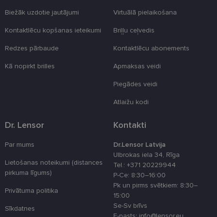
Biežāk uzdotie jautājumi
Virtuālā pielaikošana
Kontaktlēcu kopšanas ieteikumi
Briļļu ceļvedis
Redzes pārbaude
Kontaktlēcu abonements
Kā nopirkt brilles
Apmaksas veidi
Piegādes veidi
Atlaižu kodi
Dr. Lensor
Kontakti
Par mums
Dr.Lensor Latvija
Ulbrokas iela 34, Rīga
Lietošanas noteikumi (distances
Tel.: +371 20229944
pirkuma līgums)
P-Ce: 8:30–16:00
Pk un pirms svētkiem: 8:30–
Privātuma politika
15:00
Se-Sv brīvs
Sīkdatnes
E-pasts: info@lensor.eu