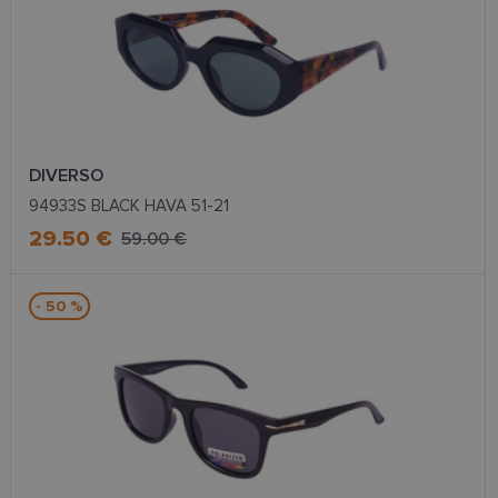
clientId
www.lensor.eu
1 gads
Šis sīkfails ti
izmantots, la
atšķirtu uni
lietotājus,
piešķirot nej
ģenerētu
numuru kā
klienta
identifikator
To izmanto, 
uzlabotu
DIVERSO
lietotāja
pieredzi,
94933S BLACK HAVA 51-21
optimizējot
tīmekļa viet
29.50 €
59.00 €
veiktspēju u
funkcionalitā
shipping_country
www.lensor.eu
1 gads
- 50 %
csrftoken
www.lensor.eu
11 mēneši
Šis sīkfails ir
4 nedēļas
saistīts ar
Django tīme
izstrādes
platformu
Python. Tas 
paredzēts, la
palīdzētu
aizsargāt vie
pret noteikt
veida
programmat