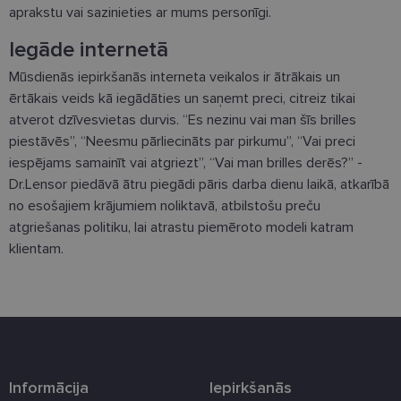
aprakstu vai sazinieties ar mums personīgi.
Iegāde internetā
Mūsdienās iepirkšanās interneta veikalos ir ātrākais un
ērtākais veids kā iegādāties un saņemt preci, citreiz tikai
atverot dzīvesvietas durvis. “Es nezinu vai man šīs brilles
piestāvēs”, “Neesmu pārliecināts par pirkumu”, “Vai preci
iespējams samainīt vai atgriezt”, “Vai man brilles derēs?” -
Dr.Lensor piedāvā ātru piegādi pāris darba dienu laikā, atkarībā
no esošajiem krājumiem noliktavā, atbilstošu preču
atgriešanas politiku, lai atrastu piemēroto modeli katram
klientam.
Informācija
Iepirkšanās