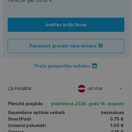
Cena par gab.
28.50 €
Izvēlies briļļu lēcas
Pievienot grozam tikai ietvaru
Preču pieejamība veikalos
PIEGĀDE
LATVIJA
Plānotā piegāde
piektdiena 2026. gada 14. augusts
Saņemšana optikas veikalā
bezmaksas
SmartPosti
0.75 €
Unisend pakomāti
1.00 €