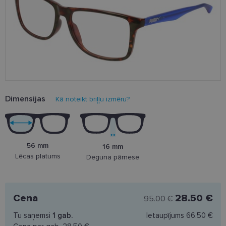
Dimensijas
Kā noteikt briļļu izmēru?
56 mm
16 mm
Lēcas platums
Deguna pārnese
Cena
28.50 €
95.00 €
Tu saņemsi
1
gab.
Ietaupījums
66.50 €