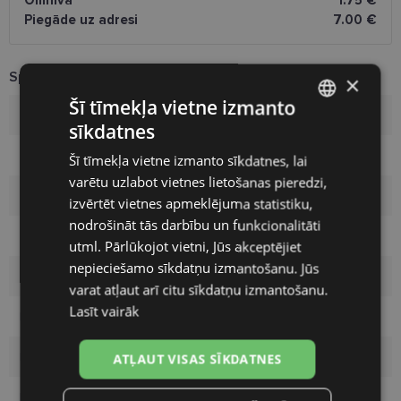
Omniva
1.75 €
Piegāde uz adresi
7.00 €
Specifikācija
×
Šī tīmekļa vietne izmanto
Zīmols
PUMA
sīkdatnes
LATVIAN
Izmērs
56-16
Šī tīmekļa vietne izmanto sīkdatnes, lai
ENGLISH
varētu uzlabot vietnes lietošanas pieredzi,
RUSSIAN
Izmērs
M
izvērtēt vietnes apmeklējuma statistiku,
nodrošināt tās darbību un funkcionalitāti
FINNISH
Krāsa
hav blue
utml. Pārlūkojot vietni, Jūs akceptējiet
nepieciešamo sīkdatņu izmantošanu. Jūs
Materiāls
Plastmasa
varat atļaut arī citu sīkdatņu izmantošanu.
Lasīt vairāk
Pircēju grupa
Vīriešiem
Lēcas platums
56
ATĻAUT VISAS SĪKDATNES
Deguna pārnese
16