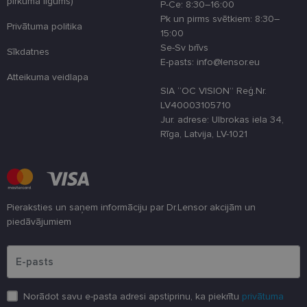
pirkuma līgums)
P-Ce: 8:30–16:00
country_ok
www.lensor.eu
1 gads
Pk un pirms svētkiem: 8:30–
Privātuma politika
15:00
clientId
www.lensor.eu
1 gads
Šis sīkfails ti
izmantots, la
Se-Sv brīvs
Sīkdatnes
atšķirtu uni
E-pasts: info@lensor.eu
lietotājus,
piešķirot nej
Atteikuma veidlapa
ģenerētu
SIA “OC VISION” Reģ.Nr.
numuru kā
klienta
LV40003105710
identifikator
Jur. adrese: Ulbrokas iela 34,
To izmanto, 
uzlabotu
Rīga, Latvija, LV-1021
lietotāja
pieredzi,
optimizējot
tīmekļa viet
veiktspēju u
funkcionalitā
Pieraksties un saņem informāciju par Dr.Lensor akcijām un
shipping_country
www.lensor.eu
1 gads
piedāvājumiem
csrftoken
www.lensor.eu
11 mēneši
Šis sīkfails ir
4 nedēļas
saistīts ar
Lūdzu ievadiet e-pasta adresi
Django tīme
izstrādes
platformu
Python. Tas 
paredzēts, la
palīdzētu
Norādot savu e-pasta adresi apstiprinu, ka piekrītu
privātuma
aizsargāt vie