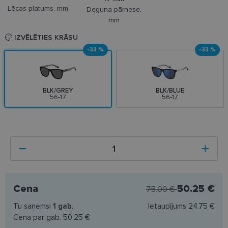
Lēcas platums, mm
Deguna pārnese,
mm
IZVĒLĒTIES KRĀSU
-33 %
-33 %
BLK/GREY
BLK/BLUE
56-17
56-17
Cena
50.25 €
75.00 €
Tu saņemsi
1
gab.
Ietaupījums
24.75 €
Cena par gab.
50.25 €