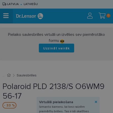
LATVIJA
LATVIEŠU
0
Pielaiko saulesbrilles virtuāli un izvēlies sev piemērotāko
formu
Uzzināt vairāk
Saulesbrilles
Polaroid PLD 2138/S O6WM9
56-17
Virtuālā pielaikošana
- 33 %
Izmanto kameru, lai bez raizēm
piemērītu brilles. Tas ir kā skatīties