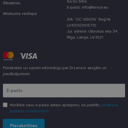
veiktspēju u
Se-Sv brīvs
Sīkdatnes
funkcionalitā
E-pasts: info@lensor.eu
shipping_country
www.lensor.eu
1 gads
Atteikuma veidlapa
SIA “OC VISION” Reģ.Nr.
csrftoken
www.lensor.eu
11 mēneši
Šis sīkfails ir
LV40003105710
4 nedēļas
saistīts ar
Django tīme
Jur. adrese: Ulbrokas iela 34,
izstrādes
Rīga, Latvija, LV-1021
platformu
Python. Tas 
paredzēts, la
palīdzētu
aizsargāt vie
pret noteikt
veida
programmat
Pieraksties un saņem informāciju par Dr.Lensor akcijām un
uzbrukumie
tīmekļa
piedāvājumiem
veidlapām.
Lūdzu ievadiet e-pasta adresi
CookieScriptConsent
11 mēneši
Šo sīkfailu
CookieScript
3 nedēļas
izmanto Coo
www.lensor.eu
Script.com
serviss, lai
atcerētos
Norādot savu e-pasta adresi apstiprinu, ka piekrītu
privātuma
apmeklētāju
sīkfailu
politikas noteikumiem
piekrišanas
preferences.
ir nepiecieš
Pierakstīties
lai Cookie-