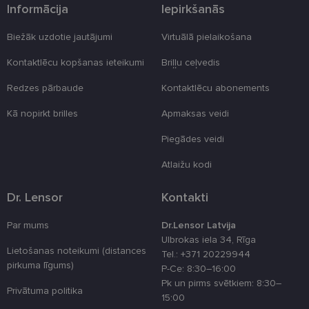
Informācija
Iepirkšanās
Nodrošinātājs
Derīguma
Nosaukums
Apraksts
/ Joma
termiņš
Biežāk uzdotie jautājumi
Virtuālā pielaikošana
_tt_enable_cookie
.lensor.eu
2 mēneši
Šis sīkfails ti
4 nedēļas
izmantots, la
Kontaktlēcu kopšanas ieteikumi
Briļļu ceļvedis
atcerētos
lietotāja
Redzes pārbaude
Kontaktlēcu abonements
preferences
attiecībā uz
sīkdatņu
Kā nopirkt brilles
Apmaksas veidi
izmantošan
tīmekļa viet
Piegādes veidi
country_ok
www.lensor.eu
1 gads
Atlaižu kodi
clientId
www.lensor.eu
1 gads
Šis sīkfails ti
izmantots, la
atšķirtu uni
Dr. Lensor
Kontakti
lietotājus,
piešķirot nej
ģenerētu
numuru kā
Par mums
Dr.Lensor Latvija
klienta
Ulbrokas iela 34, Rīga
identifikator
Lietošanas noteikumi (distances
To izmanto, 
Tel.: +371 20229944
uzlabotu
pirkuma līgums)
P-Ce: 8:30–16:00
lietotāja
pieredzi,
Pk un pirms svētkiem: 8:30–
Privātuma politika
optimizējot
15:00
tīmekļa viet