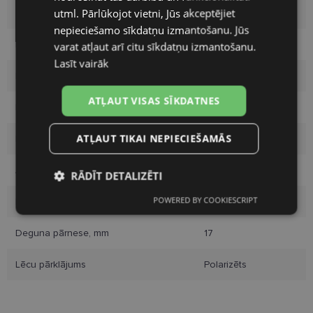
utml. Pārlūkojot vietni, Jūs akceptējiet
Zīmols
POLAROID
nepieciešamo sīkdatņu izmantošanu. Jūs
Ietvara izmērs
56-17
varat atļaut arī citu sīkdatņu izmantošanu.
Lasīt vairāk
Izmērs
L
ATĻAUT VISAS SĪKDATNES
Ietvara krāsa
blk/grey
ATĻAUT TIKAI NEPIECIEŠAMĀS
Ietvara materiāls
Plastmasa
Auditorija
Sievietēm
RĀDĪT DETALIZĒTI
POWERED BY COOKIESCRIPT
Lēcas platums, mm
56
Nepieciešamās
Statistikas
sīkdatnes
sīkdatnes
Deguna pārnese, mm
17
Lēcu pārklājums
Polarizēts
Mārketinga
Funkcionālās
sīkdatnes
sīkdatnes