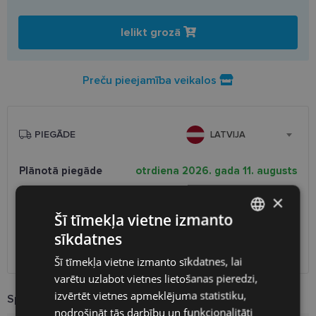
Ielikt grozā
Preču pieejamība veikalos
PIEGĀDE
LATVIJA
Plānotā piegāde
otrdiena 2026. gada 11. augusts
Saņemšana optikas veikalā
bezmaksas
×
SmartPosti
0.75 €
Šī tīmekļa vietne izmanto
Unisend pakomāti
1.00 €
sīkdatnes
Omniva
1.75 €
LATVIAN
Piegāde uz adresi
7.00 €
Šī tīmekļa vietne izmanto sīkdatnes, lai
ENGLISH
varētu uzlabot vietnes lietošanas pieredzi,
RUSSIAN
izvērtēt vietnes apmeklējuma statistiku,
Specifikācija
nodrošināt tās darbību un funkcionalitāti
FINNISH