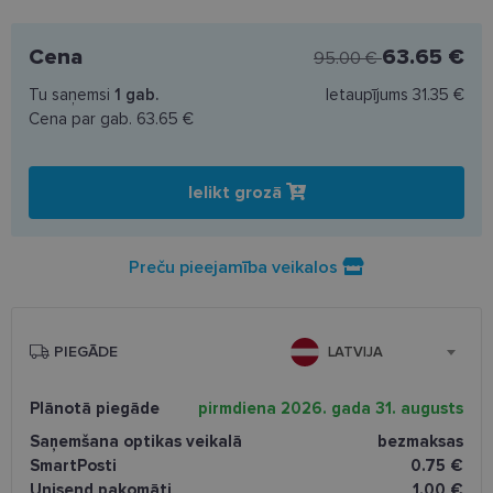
Cena
63.65 €
95.00 €
Tu saņemsi
1
gab.
Ietaupījums
31.35 €
Cena par gab.
63.65 €
Ielikt grozā
Preču pieejamība veikalos
PIEGĀDE
LATVIJA
Plānotā piegāde
pirmdiena 2026. gada 31. augusts
Saņemšana optikas veikalā
bezmaksas
SmartPosti
0.75 €
Unisend pakomāti
1.00 €