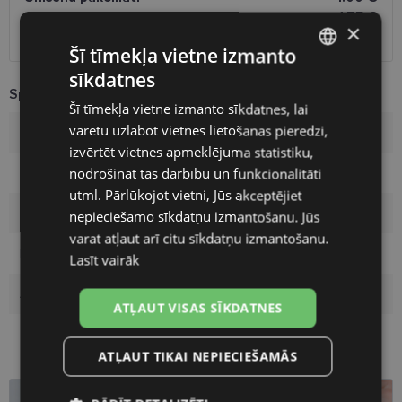
Omniva
1.75 €
×
Piegāde uz adresi
7.00 €
Šī tīmekļa vietne izmanto
sīkdatnes
LATVIAN
Specifikācija
Šī tīmekļa vietne izmanto sīkdatnes, lai
ENGLISH
varētu uzlabot vietnes lietošanas pieredzi,
Zīmols
POLAROID
RUSSIAN
izvērtēt vietnes apmeklējuma statistiku,
nodrošināt tās darbību un funkcionalitāti
Ietvara izmērs
59
FINNISH
utml. Pārlūkojot vietni, Jūs akceptējiet
Ietvara krāsa
ruthenium
nepieciešamo sīkdatņu izmantošanu. Jūs
varat atļaut arī citu sīkdatņu izmantošanu.
Ietvara materiāls
Metāls
Lasīt vairāk
Auditorija
Sievietēm
ATĻAUT VISAS SĪKDATNES
ATĻAUT TIKAI NEPIECIEŠAMĀS