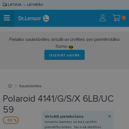
LATVIJA
LATVIEŠU
0
Pielaiko saulesbrilles virtuāli un izvēlies sev piemērotāko
formu
Uzzināt vairāk
Saulesbrilles
Polaroid 4141/G/S/X 6LB/UC
59
Virtuālā pielaikošana
- 33 %
Izmanto kameru, lai bez raizēm
piemērītu brilles. Tas ir kā skatīties