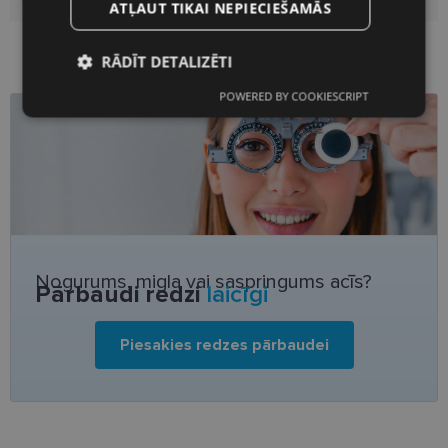
ATĻAUT TIKAI NEPIECIEŠAMĀS
RĀDĪT DETALIZĒTI
POWERED BY COOKIESCRIPT
Nepieciešamās
Statistikas
sīkdatnes
sīkdatnes
Mārketinga
Funkcionālās
sīkdatnes
sīkdatnes
Nogurums, migla vai saspringums acīs?
Pārbaudi redzi
laicīgi
Neklasificētās
Piesakies redzes pārbaudei
Nepieciešamās sīkdatnes
Statistikas sīkdatnes