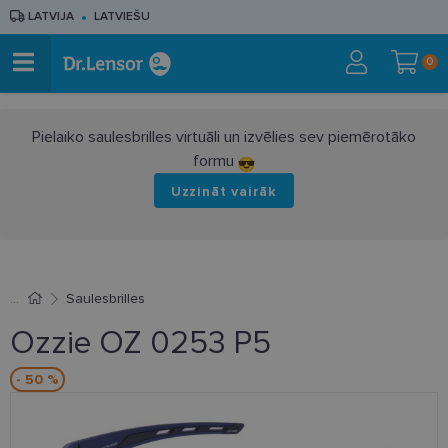
LATVIJA
LATVIEŠU
0
Pielaiko saulesbrilles virtuāli un izvēlies sev piemērotāko
formu
Uzzināt vairāk
Saulesbrilles
Ozzie OZ 0253 P5
- 50 %