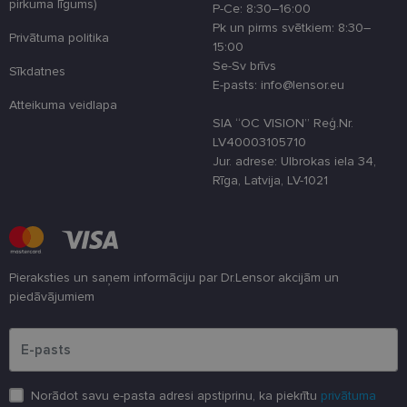
pirkuma līgums)
P-Ce: 8:30–16:00
country_ok
www.lensor.eu
1 gads
Pk un pirms svētkiem: 8:30–
Privātuma politika
15:00
clientId
www.lensor.eu
1 gads
Šis sīkfails ti
izmantots, la
Se-Sv brīvs
Sīkdatnes
atšķirtu uni
E-pasts: info@lensor.eu
lietotājus,
piešķirot nej
Atteikuma veidlapa
ģenerētu
SIA “OC VISION” Reģ.Nr.
numuru kā
klienta
LV40003105710
identifikator
Jur. adrese: Ulbrokas iela 34,
To izmanto, 
uzlabotu
Rīga, Latvija, LV-1021
lietotāja
pieredzi,
optimizējot
tīmekļa viet
veiktspēju u
funkcionalitā
shipping_country
www.lensor.eu
1 gads
Pieraksties un saņem informāciju par Dr.Lensor akcijām un
piedāvājumiem
csrftoken
www.lensor.eu
11 mēneši
Šis sīkfails ir
4 nedēļas
saistīts ar
Lūdzu ievadiet e-pasta adresi
Django tīme
izstrādes
platformu
Python. Tas 
paredzēts, la
palīdzētu
Norādot savu e-pasta adresi apstiprinu, ka piekrītu
privātuma
aizsargāt vie