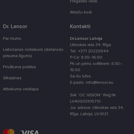
atcerētos
Piegādes veidi
lietotāja
preferences
Atlaižu kodi
attiecībā uz
sīkdatņu
izmantošan
tīmekļa viet
Dr. Lensor
Kontakti
country_ok
www.lensor.eu
1 gads
Par mums
Dr.Lensor Latvija
clientId
www.lensor.eu
1 gads
Šis sīkfails ti
Ulbrokas iela 34, Rīga
izmantots, la
Lietošanas noteikumi (distances
Tel.: +371 20229944
atšķirtu uni
lietotājus,
pirkuma līgums)
P-Ce: 8:30–16:00
piešķirot nej
Pk un pirms svētkiem: 8:30–
ģenerētu
Privātuma politika
numuru kā
15:00
klienta
Se-Sv brīvs
identifikator
Sīkdatnes
To izmanto, 
E-pasts: info@lensor.eu
uzlabotu
lietotāja
Atteikuma veidlapa
pieredzi,
SIA “OC VISION” Reģ.Nr.
optimizējot
LV40003105710
tīmekļa viet
veiktspēju u
Jur. adrese: Ulbrokas iela 34,
funkcionalitā
Rīga, Latvija, LV-1021
shipping_country
www.lensor.eu
1 gads
csrftoken
www.lensor.eu
11 mēneši
Šis sīkfails ir
4 nedēļas
saistīts ar