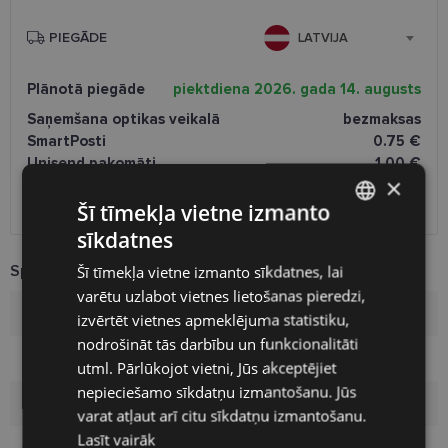
PIEGĀDE
LATVIJA
Plānotā piegāde
piektdiena 2026. gada 14. augusts
Saņemšana optikas veikalā
bezmaksas
SmartPosti
0.75 €
Unisend pakomāti
1.00 €
×
Omniva
1.75 €
Piegāde uz adresi
7.00 €
Šī tīmekļa vietne izmanto
sīkdatnes
LATVIAN
Specifikācija
Šī tīmekļa vietne izmanto sīkdatnes, lai
ENGLISH
varētu uzlabot vietnes lietošanas pieredzi,
RUSSIAN
Zīmols
OPAL
izvērtēt vietnes apmeklējuma statistiku,
nodrošināt tās darbību un funkcionalitāti
FINNISH
Izmērs
54-19
utml. Pārlūkojot vietni, Jūs akceptējiet
nepieciešamo sīkdatņu izmantošanu. Jūs
Izmērs
L
varat atļaut arī citu sīkdatņu izmantošanu.
Lasīt vairāk