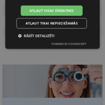
Krāsa
gold
ATĻAUT VISAS SĪKDATNES
Materiāls
Metāls
Pircēju grupa
Vīriešiem
ATĻAUT TIKAI NEPIECIEŠAMĀS
Lēcas platums
54
RĀDĪT DETALIZĒTI
Deguna pārnese
19
POWERED BY COOKIESCRIPT
Nepieciešamās
Statistikas
sīkdatnes
sīkdatnes
Mārketinga
Funkcionālās
sīkdatnes
sīkdatnes
Neklasificētās