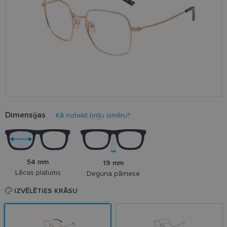
Dimensijas
Kā noteikt briļļu izmēru?
54 mm
19 mm
Lēcas platums
Deguna pārnese
IZVĒLĒTIES KRĀSU