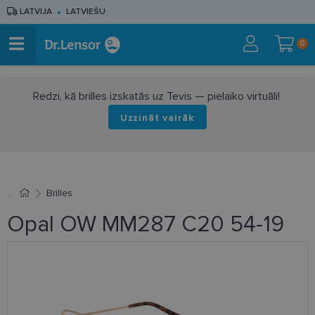
LATVIJA
LATVIEŠU
0
Redzi, kā brilles izskatās uz Tevis — pielaiko virtuāli!
Uzzināt vairāk
Brilles
Opal OW MM287 C20 54-19