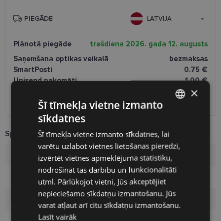
PIEGĀDE
LATVIJA
Plānotā piegāde
trešdiena 2026. gada 12. augusts
Saņemšana optikas veikalā
bezmaksas
SmartPosti
0.75 €
Unisend pakomāti
1.00 €
×
Omniva
1.75 €
Piegāde uz adresi
7.00 €
Šī tīmekļa vietne izmanto
sīkdatnes
LATVIAN
Specifikācija
Šī tīmekļa vietne izmanto sīkdatnes, lai
ENGLISH
varētu uzlabot vietnes lietošanas pieredzi,
RUSSIAN
Zīmols
OPAL
izvērtēt vietnes apmeklējuma statistiku,
nodrošināt tās darbību un funkcionalitāti
FINNISH
Izmērs
53-17
utml. Pārlūkojot vietni, Jūs akceptējiet
nepieciešamo sīkdatņu izmantošanu. Jūs
Izmērs
M
varat atļaut arī citu sīkdatņu izmantošanu.
Lasīt vairāk