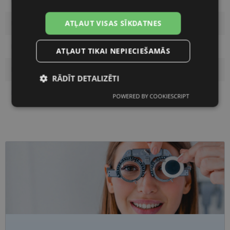
Krāsa
black
ATĻAUT VISAS SĪKDATNES
Materiāls
Metāls
Pircēju grupa
Sievietēm
ATĻAUT TIKAI NEPIECIEŠAMĀS
Lēcas platums
53
RĀDĪT DETALIZĒTI
Deguna pārnese
17
POWERED BY COOKIESCRIPT
Nepieciešamās
Statistikas
sīkdatnes
sīkdatnes
Mārketinga
Funkcionālās
sīkdatnes
sīkdatnes
Neklasificētās