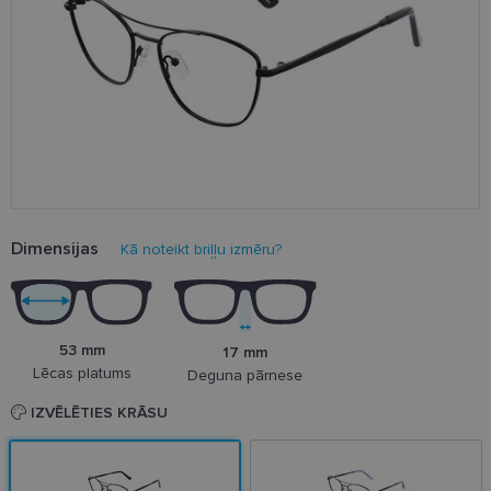
Dimensijas
Kā noteikt briļļu izmēru?
53 mm
17 mm
Lēcas platums
Deguna pārnese
IZVĒLĒTIES KRĀSU