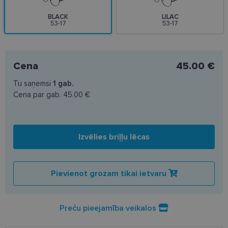
BLACK
LILAC
53-17
53-17
Cena
45.00 €
Tu saņemsi
1
gab.
Cena par gab.
45.00 €
Izvēlies briļļu lēcas
Pievienot grozam tikai ietvaru
Preču pieejamība veikalos