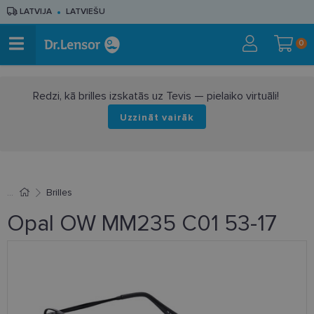
LATVIJA
LATVIEŠU
0
Redzi, kā brilles izskatās uz Tevis — pielaiko virtuāli!
Uzzināt vairāk
Brilles
Opal OW MM235 C01 53-17