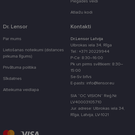
atcerētos
Piegādes veidi
lietotāja
preferences
Atlaižu kodi
attiecībā uz
sīkdatņu
izmantošan
tīmekļa viet
Dr. Lensor
Kontakti
country_ok
www.lensor.eu
1 gads
Par mums
Dr.Lensor Latvija
clientId
www.lensor.eu
1 gads
Šis sīkfails ti
Ulbrokas iela 34, Rīga
izmantots, la
Lietošanas noteikumi (distances
Tel.: +371 20229944
atšķirtu uni
lietotājus,
pirkuma līgums)
P-Ce: 8:30–16:00
piešķirot nej
Pk un pirms svētkiem: 8:30–
ģenerētu
Privātuma politika
numuru kā
15:00
klienta
Se-Sv brīvs
identifikator
Sīkdatnes
To izmanto, 
E-pasts: info@lensor.eu
uzlabotu
lietotāja
Atteikuma veidlapa
pieredzi,
SIA “OC VISION” Reģ.Nr.
optimizējot
LV40003105710
tīmekļa viet
veiktspēju u
Jur. adrese: Ulbrokas iela 34,
funkcionalitā
Rīga, Latvija, LV-1021
shipping_country
www.lensor.eu
1 gads
csrftoken
www.lensor.eu
11 mēneši
Šis sīkfails ir
4 nedēļas
saistīts ar