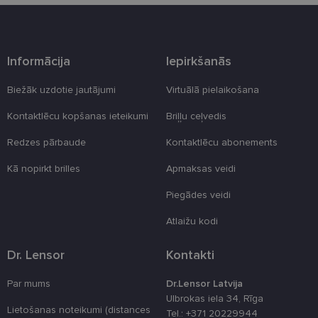
Mārketinga sīkdatnes
Funkcionālās sīkdatnes
Neklasificētās
Šīs sīkdatnes nepieciešamas, lai Jūs varētu apmeklēt
Informācija
Iepirkšanās
un pārlūkot tīmekļa vietnes saturu un izmantot tās
piedāvātās iespējas. Šīs sīkdatnes identificē Jūsu
Biežāk uzdotie jautājumi
Virtuālā pielaikošana
iekārtu, bet neizpauž Jūsu identitāti, kā arī tās nevāc
un neapkopo informāciju. Bez šīm sīkdatnēm
tīmekļa vietne nevarēs pilnvērtīgi darboties,
Kontaktlēcu kopšanas ieteikumi
Briļļu ceļvedis
piemēram, sniegt nepieciešamo informāciju vai
nodrošināt pieprasītos pakalpojumus. Šīs sīkdatnes
Redzes pārbaude
Kontaktlēcu abonements
tiek glabātas Jūsu iekārtā līdz brīdim, kad sīkdatne
izpildījusi savu funkciju, bet ne ilgāk kā divus gadus.
Kā nopirkt brilles
Apmaksas veidi
Šīs noteikti nepieciešamās sīkdatnes izvietojas
automātiski.
Piegādes veidi
Nodrošinātājs
Derīguma
Nosaukums
Apraksts
/ Joma
termiņš
Atlaižu kodi
_tt_enable_cookie
.lensor.eu
2 mēneši
Šis sīkfails ti
4 nedēļas
izmantots, la
Dr. Lensor
Kontakti
atcerētos
lietotāja
preferences
Par mums
Dr.Lensor Latvija
attiecībā uz
sīkdatņu
Ulbrokas iela 34, Rīga
izmantošan
Lietošanas noteikumi (distances
Tel.: +371 20229944
tīmekļa viet