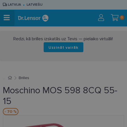
LATVIJA
LATVIEŠU
0
Redzi, kā brilles izskatās uz Tevis — pielaiko virtuāli!
Uzzināt vairāk
Brilles
Moschino MOS 598 8CQ 55-
15
- 70 %