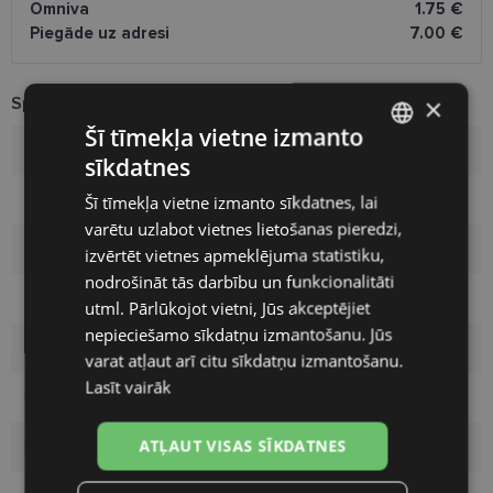
Omniva
1.75 €
Piegāde uz adresi
7.00 €
×
Specifikācija
Šī tīmekļa vietne izmanto
Zīmols
MOSCHINO
sīkdatnes
LATVIAN
Šī tīmekļa vietne izmanto sīkdatnes, lai
Izmērs
55-15
ENGLISH
varētu uzlabot vietnes lietošanas pieredzi,
RUSSIAN
Izmērs
M
izvērtēt vietnes apmeklējuma statistiku,
nodrošināt tās darbību un funkcionalitāti
FINNISH
Krāsa
cherry
utml. Pārlūkojot vietni, Jūs akceptējiet
nepieciešamo sīkdatņu izmantošanu. Jūs
Materiāls
Plastmasa
varat atļaut arī citu sīkdatņu izmantošanu.
Lasīt vairāk
Pircēju grupa
Sievietēm
ATĻAUT VISAS SĪKDATNES
Lēcas platums
55