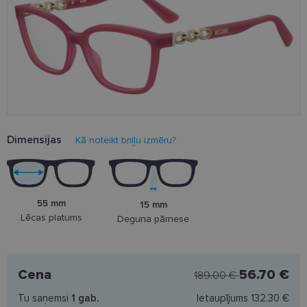
Dimensijas
Kā noteikt briļļu izmēru?
55 mm
15 mm
Lēcas platums
Deguna pārnese
Cena
56.70 €
189.00 €
Tu saņemsi
1
gab.
Ietaupījums
132.30 €