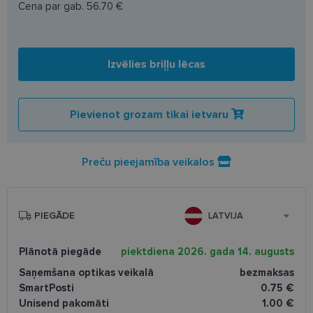
Cena par gab.
56.70 €
Izvēlies briļļu lēcas
Pievienot grozam tikai ietvaru
Preču pieejamība veikalos
PIEGĀDE
LATVIJA
Plānotā piegāde
piektdiena 2026. gada 14. augusts
Saņemšana optikas veikalā
bezmaksas
SmartPosti
0.75 €
Unisend pakomāti
1.00 €