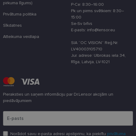
pirkuma līgums)
P-Ce: 8:30–16:00
country_ok
www.lensor.eu
1 gads
Pk un pirms svētkiem: 8:30–
Privātuma politika
clientId
www.lensor.eu
1 gads
Šis sīkfails ti
15:00
izmantots, la
Se-Sv brīvs
atšķirtu uni
Sīkdatnes
lietotājus,
E-pasts: info@lensor.eu
piešķirot nej
Atteikuma veidlapa
ģenerētu
numuru kā
SIA “OC VISION” Reģ.Nr.
klienta
LV40003105710
identifikator
To izmanto, 
Jur. adrese: Ulbrokas iela 34,
uzlabotu
Rīga, Latvija, LV-1021
lietotāja
pieredzi,
optimizējot
tīmekļa viet
veiktspēju u
funkcionalitā
shipping_country
www.lensor.eu
1 gads
Pieraksties un saņem informāciju par Dr.Lensor akcijām un
piedāvājumiem
csrftoken
www.lensor.eu
11 mēneši
Šis sīkfails ir
4 nedēļas
saistīts ar
Lūdzu ievadiet e-pasta adresi
Django tīme
izstrādes
platformu
Python. Tas 
paredzēts, la
palīdzētu
Norādot savu e-pasta adresi apstiprinu, ka piekrītu
privātuma
aizsargāt vie