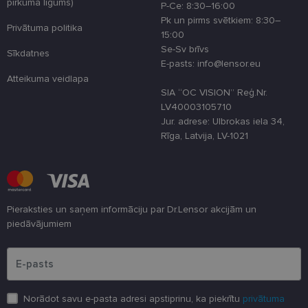
pirkuma līgums)
P-Ce: 8:30–16:00
country_ok
www.lensor.eu
1 gads
Pk un pirms svētkiem: 8:30–
Privātuma politika
15:00
clientId
www.lensor.eu
1 gads
Šis sīkfails ti
izmantots, la
Se-Sv brīvs
Sīkdatnes
atšķirtu uni
E-pasts: info@lensor.eu
lietotājus,
piešķirot nej
Atteikuma veidlapa
ģenerētu
SIA “OC VISION” Reģ.Nr.
numuru kā
klienta
LV40003105710
identifikator
Jur. adrese: Ulbrokas iela 34,
To izmanto, 
uzlabotu
Rīga, Latvija, LV-1021
lietotāja
pieredzi,
optimizējot
tīmekļa viet
veiktspēju u
funkcionalitā
shipping_country
www.lensor.eu
1 gads
Pieraksties un saņem informāciju par Dr.Lensor akcijām un
piedāvājumiem
csrftoken
www.lensor.eu
11 mēneši
Šis sīkfails ir
4 nedēļas
saistīts ar
Lūdzu ievadiet e-pasta adresi
Django tīme
izstrādes
platformu
Python. Tas 
paredzēts, la
palīdzētu
Norādot savu e-pasta adresi apstiprinu, ka piekrītu
privātuma
aizsargāt vie