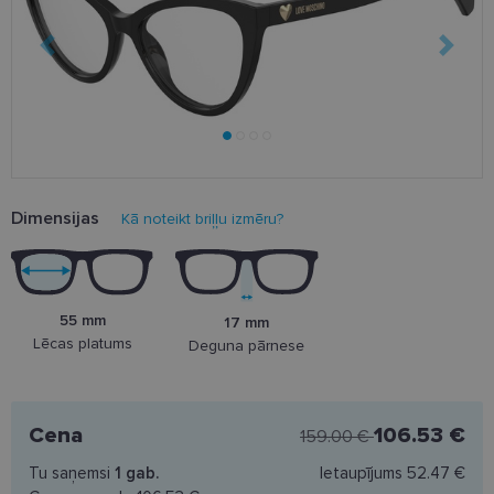
Dimensijas
Kā noteikt briļļu izmēru?
55 mm
17 mm
Lēcas platums
Deguna pārnese
Cena
106.53 €
159.00 €
Tu saņemsi
1
gab.
Ietaupījums
52.47 €