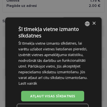
Omniva
1.75 €
Piegāde uz adresi
2.00 €
Specifikācija
×
Šī tīmekļa vietne izmanto
Zīmols
MOSCHINO
sīkdatnes
LATVIAN
Izmērs
55-17
Šī tīmekļa vietne izmanto sīkdatnes, lai
ENGLISH
varētu uzlabot vietnes lietošanas pieredzi,
RUSSIAN
Izmērs
M
izvērtēt vietnes apmeklējuma statistiku,
nodrošināt tās darbību un funkcionalitāti
FINNISH
Krāsa
black
utml. Pārlūkojot vietni, Jūs akceptējiet
nepieciešamo sīkdatņu izmantošanu. Jūs
Materiāls
Plastmasa
varat atļaut arī citu sīkdatņu izmantošanu.
Lasīt vairāk
Pircēju grupa
Sievietēm
Lēcas platums
55
ATĻAUT VISAS SĪKDATNES
Deguna pārnese
17