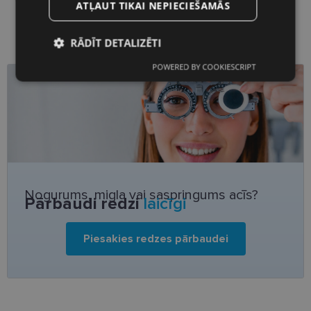
ATĻAUT TIKAI NEPIECIEŠAMĀS
RĀDĪT DETALIZĒTI
POWERED BY COOKIESCRIPT
Nepieciešamās
Statistikas
sīkdatnes
sīkdatnes
Mārketinga
Funkcionālās
sīkdatnes
sīkdatnes
Nogurums, migla vai saspringums acīs?
Pārbaudi redzi
laicīgi
Neklasificētās
Piesakies redzes pārbaudei
Nepieciešamās sīkdatnes
Statistikas sīkdatnes