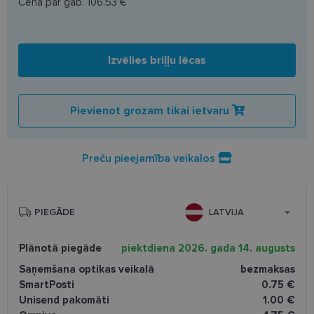
Cena par gab.
106.53 €
Izvēlies briļļu lēcas
Pievienot grozam tikai ietvaru
Preču pieejamība veikalos
PIEGĀDE
LATVIJA
Plānotā piegāde
piektdiena 2026. gada 14. augusts
Saņemšana optikas veikalā
bezmaksas
SmartPosti
0.75 €
Unisend pakomāti
1.00 €