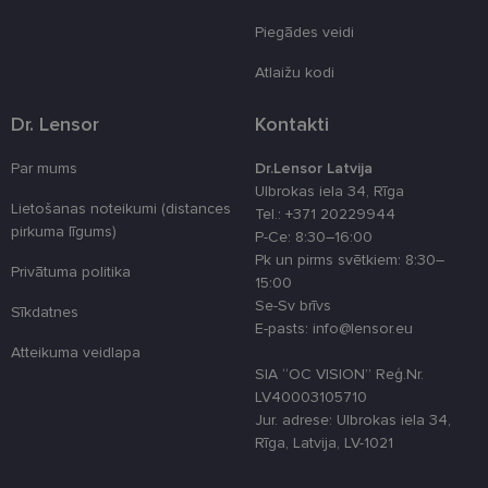
atcerētos
lietotāja
Piegādes veidi
preferences
attiecībā uz
Atlaižu kodi
sīkdatņu
izmantošan
tīmekļa viet
Dr. Lensor
Kontakti
country_ok
www.lensor.eu
1 gads
Par mums
Dr.Lensor Latvija
clientId
www.lensor.eu
1 gads
Šis sīkfails ti
izmantots, la
Ulbrokas iela 34, Rīga
atšķirtu uni
Lietošanas noteikumi (distances
Tel.: +371 20229944
lietotājus,
piešķirot nej
pirkuma līgums)
P-Ce: 8:30–16:00
ģenerētu
Pk un pirms svētkiem: 8:30–
numuru kā
Privātuma politika
klienta
15:00
identifikator
Se-Sv brīvs
To izmanto, 
Sīkdatnes
uzlabotu
E-pasts: info@lensor.eu
lietotāja
Atteikuma veidlapa
pieredzi,
optimizējot
SIA “OC VISION” Reģ.Nr.
tīmekļa viet
LV40003105710
veiktspēju u
funkcionalitā
Jur. adrese: Ulbrokas iela 34,
Rīga, Latvija, LV-1021
shipping_country
www.lensor.eu
1 gads
csrftoken
www.lensor.eu
11 mēneši
Šis sīkfails ir