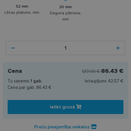
52 mm
20 mm
Lēcas platums, mm
Deguna pārnese,
mm
Cena
86.43 €
129.00 €
Tu saņemsi
1
gab.
Ietaupījums
42.57 €
Cena par gab.
86.43 €
Ielikt grozā
Preču pieejamība veikalos