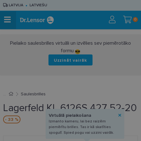
LATVIJA
LATVIEŠU
0
Pielaiko saulesbrilles virtuāli un izvēlies sev piemērotāko
formu
Uzzināt vairāk
Saulesbrilles
Lagerfeld KL 6126S 427 52-20
Virtuālā pielaikošana
- 33 %
Izmanto kameru, lai bez raizēm
piemērītu brilles. Tas ir kā skatīties
spogulī. Spied pogu vai uzzini vairāk.