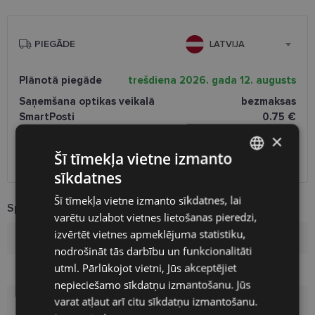
PIEGĀDE
LATVIJA
Plānotā piegāde
trešdiena 2026. gada 12. augusts
Saņemšana optikas veikalā
bezmaksas
SmartPosti
0.75 €
Unisend pakomāti
1.00 €
×
Omniva
1.75 €
Šī tīmekļa vietne izmanto
Piegāde uz adresi
7.00 €
sīkdatnes
LATVIAN
Šī tīmekļa vietne izmanto sīkdatnes, lai
ENGLISH
Specifikācija
varētu uzlabot vietnes lietošanas pieredzi,
RUSSIAN
izvērtēt vietnes apmeklējuma statistiku,
Zīmols
LAGERFELD
nodrošināt tās darbību un funkcionalitāti
FINNISH
utml. Pārlūkojot vietni, Jūs akceptējiet
Ietvara izmērs
52-20
nepieciešamo sīkdatņu izmantošanu. Jūs
varat atļaut arī citu sīkdatņu izmantošanu.
Izmērs
M