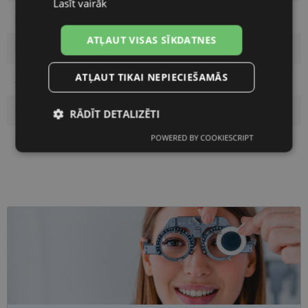
Lasīt vairāk
Ietvara krāsa
petrol/lil
ATĻAUT VISAS SĪKDATNES
Ietvara materiāls
Plastmasa
ATĻAUT TIKAI NEPIECIEŠAMĀS
Auditorija
Sievietēm
Lēcas platums, mm
52
RĀDĪT DETALIZĒTI
POWERED BY COOKIESCRIPT
Deguna pārnese, mm
20
Nepieciešamās
Statistikas
sīkdatnes
sīkdatnes
Mārketinga
Funkcionālās
sīkdatnes
sīkdatnes
Neklasificētās