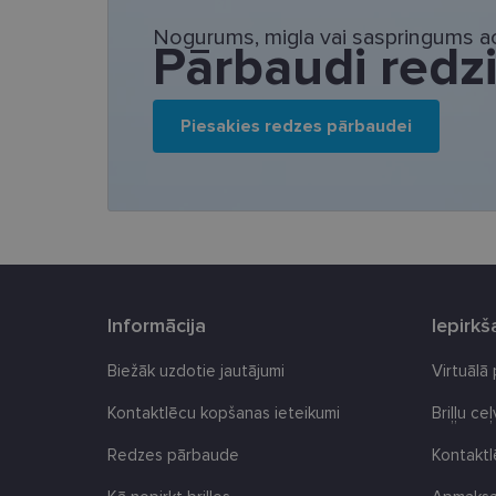
Nepieciešamās sīk
Nogurums, migla vai saspringums ac
Pārbaudi redz
Šīs sīkdatnes nepieci
sīkdatnes identificē 
tīmekļa vietne nevarē
pakalpojumus. Šīs sīkd
Piesakies redzes pārbaudei
gadus. Šīs noteikti n
Nosaukums
_tt_enable_cookie
country_ok
clientId
Informācija
Iepirk
Biežāk uzdotie jautājumi
Virtuālā
shipping_country
csrftoken
Kontaktlēcu kopšanas ieteikumi
Briļļu ce
Redzes pārbaude
Kontakt
CookieScriptConse