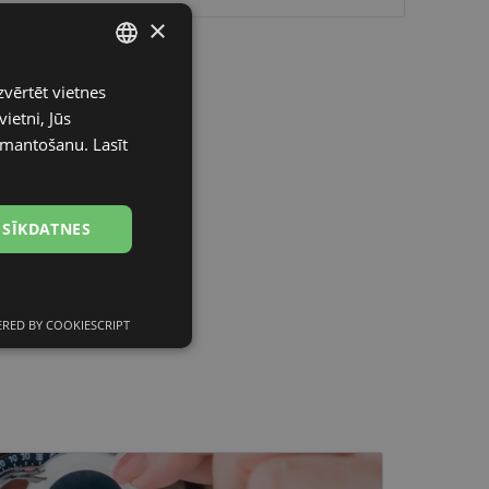
×
zvērtēt vietnes
LATVIAN
ietni, Jūs
ENGLISH
izmantošanu.
Lasīt
RUSSIAN
FINNISH
 SĪKDATNES
RED BY COOKIESCRIPT
Neklasificētās