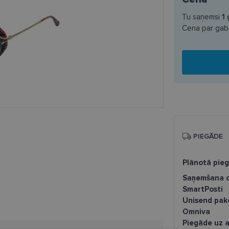
Tu saņemsi
1
Cena par gab
PIEGĀDE
Plānotā pie
Saņemšana o
SmartPosti
Unisend pak
Omniva
Piegāde uz a