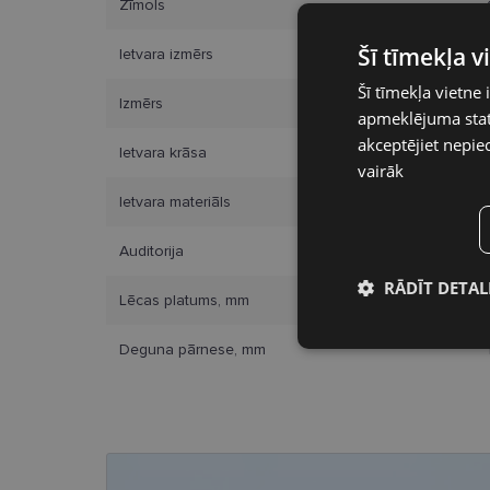
Zīmols
Šī tīmekļa 
Ietvara izmērs
Šī tīmekļa vietne 
Izmērs
apmeklējuma stati
akceptējiet nepie
Ietvara krāsa
vairāk
Ietvara materiāls
Auditorija
RĀDĪT DETAL
Lēcas platums, mm
Nepieciešamā
Deguna pārnese, mm
sīkdatnes