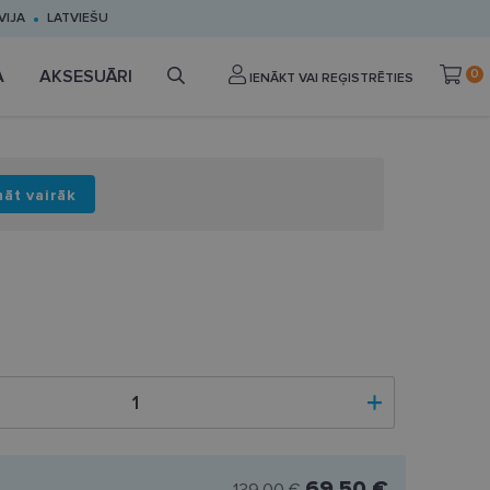
VIJA
LATVIEŠU
A
AKSESUĀRI
0
IENĀKT VAI REĢISTRĒTIES
nāt vairāk
69.50 €