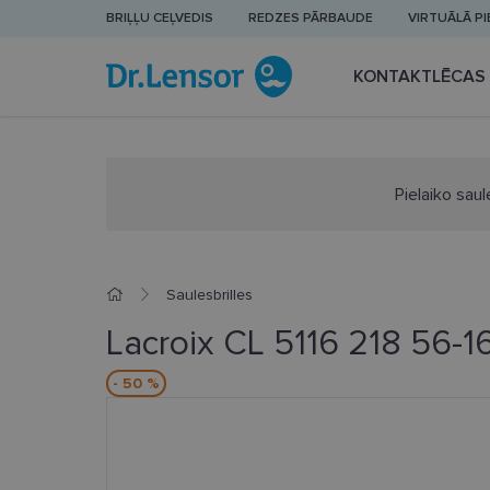
BRIĻĻU CEĻVEDIS
REDZES PĀRBAUDE
VIRTUĀLĀ P
KONTAKTLĒCAS
Pielaiko saul
Saulesbrilles
Lacroix CL 5116 218 56-1
- 50 %