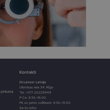
s
Neklasificētās
vātās iespējas. Šīs
z šīm sīkdatnēm
rasītos
ne ilgāk kā divus
eferences attiecībā uz
tājus, piešķirot
To izmanto, lai
Kontakti
tnes veiktspēju un
Dr.Lensor Latvija
Ulbrokas iela 34, Rīga
latformu Python. Tas
 pirkuma
Tel.: +371 20229944
ikta veida
P-Ce: 8:30–16:00
Pk un pirms svētkiem: 8:30–15:00
atcerētos apmeklētāju
, lai Cookie-
Se-Sv brīvs