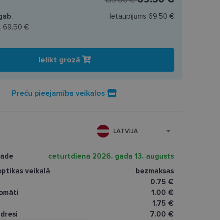
139.00 €
gab.
Ietaupījums
69.50 €
.
69.50 €
Ielikt grozā
Preču pieejamība veikalos
LATVIJA
gāde
ceturtdiena 2026. gada 13. augusts
ptikas veikalā
bezmaksas
0.75 €
omāti
1.00 €
1.75 €
dresi
7.00 €