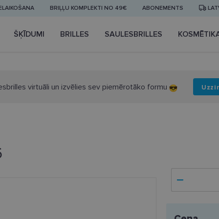
IELAIKOŠANA
BRIĻĻU KOMPLEKTI NO 49€
ABONEMENTS
LAT
ŠĶĪDUMI
BRILLES
SAULESBRILLES
KOSMĒTIK
esbrilles virtuāli un izvēlies sev piemērotāko formu
Uzzi
6
Cena