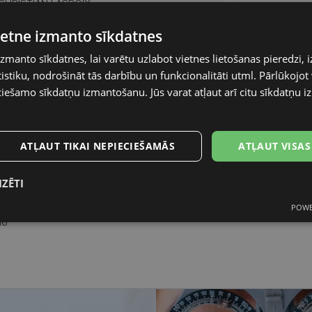
CHRISTIAN LACROIX
vietne izmanto sīkdatnes
56-16
izmanto sīkdatnes, lai varētu uzlabot vietnes lietošanas pieredzi, i
M
stiku, nodrošināt tās darbību un funkcionalitāti utml. Pārlūkojot v
ciešamo sīkdatņu izmantošanu. Jūs varat atļaut arī citu sīkdatņu 
psychedel
Plastmasa
ATĻAUT TIKAI NEPIECIEŠAMĀS
ATĻAUT VISAS
Sievietēm
IZĒTI
56
POWE
s
Statistikas
Mārketinga
Funkcionālās
16
sīkdatnes
sīkdatnes
sīkdatnes